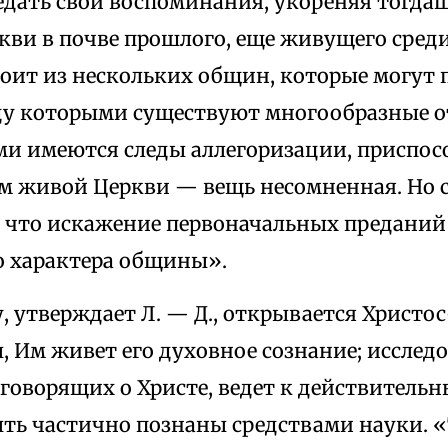
едать свои воспоминания, укореняя тогд
ви в почве прошлого, еще живущего среди 
оит из нескольких общин, которые могут 
ду которыми существуют многообразные 
ми имеются следы аллегоризации, приспос
м живой Церкви — вещь несомненная. Но 
, что искажение первоначальных преданий
го характера общины».
 утверждает Л. — Д., открывается Христо
, Им живет его духовное сознание; исслед
 говорящих о Христе, ведет к действитель
ыть частично познаны средствами науки. 