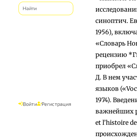
исследовани
синоптич. Ева
1956), включ
«Словарь Ново
рецензию *Ги
приобрел «С
Д. В нем уча
языков («Voca
1974). Введе
Войти
Регистрация
важнейших ра
et l’histoire
происхожден