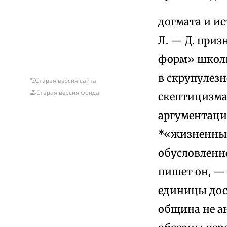
догмата и ис
Л. — Д. приз
форм» школы 
в скрупулезн
Старая версия сайта
Старая версия фонда
скептицизма 
аргументаци
*«жизненный 
обусловленно
пишет он, —
единицы дос
община не ан