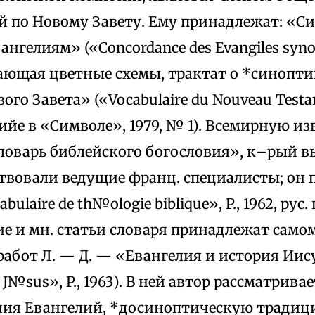
й по Новому Завету. Ему принадлежат: «С
нгелиям» («Concordance des Evangiles synopt
ающая цветные схемы, трактат о *синоптик
го Завета» («Vocabulaire du Nouveau Testame
йе в «Символе», 1979, № 1). Всемирную из
ловарь библейского богословия», к–рый вы
ствовали ведущие франц. специалисты; он п
bulaire de th№ologie biblique», P., 1962, рус.
ние и мн. статьи словаря принадлежат самом
бот Л. — Д. — «Евангелия и история Иисус
 de J№sus», P., 1963). В ней автор рассматрив
ия Евангелий, *досиноптическую традиц