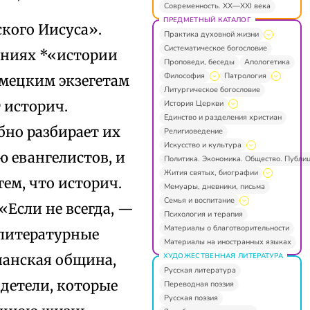
Современность. XX—XXI века
ПРЕДМЕТНЫЙ КАТАЛОГ
ского Иисуса».
Практика духовной жизни
Систематическое богословие
ваниях *«истории
Проповеди, беседы
Апологетика
Философия
Патрология
емецким экзегетам
Литургическое богословие
т историч.
История Церкви
Единство и разделения христиан
бно разбирает их
Религиоведение
Искусство и культура
 евангелистов, и
Политика. Экономика. Общество. Публи
Жития святых, биографии
ем, что историч.
Мемуары, дневники, письма
Семья и воспитание
«Если не всегда, —
Психология и терапия
Материалы о благотворительности
 литературные
Материалы на иностранных языках
ХУДОЖЕСТВЕННАЯ ЛИТЕРАТУРА
ианская община,
Русская литература
идетели, которые
Переводная поэзия
Русская поэзия