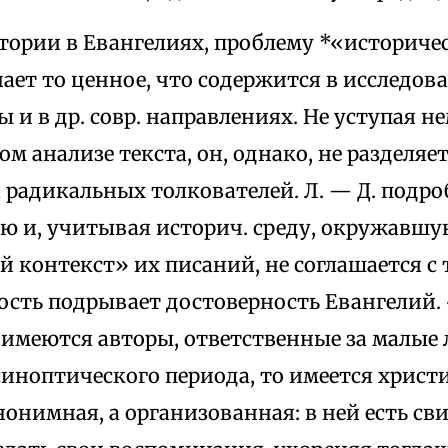
тории в Евангелиях, проблему *«историче
нает то ценное, что содержится в исследо
и в др. совр. направлениях. Не уступая н
ом анализе текста, он, однако, не разделяе
радикальных толкователей. Л. — Д. подро
ю и, учитывая историч. среду, окружавшую
контекст» их писаний, не соглашается с т
сть подрывает достоверность Евангелий. 
 имеются авторы, ответственные за малые
иноптического периода, то имеется христ
онимная, а организованная: в ней есть св