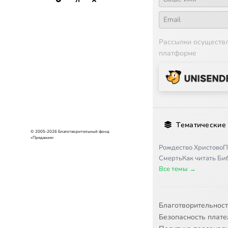
Рассылки осуществ
платформе
Тематические
© 2005-2026 Благотворительный фонд
«Предание»
Рождество Христово
П
Смерть
Как читать Б
Все темы →
Благотворительнос
Безопасность плат