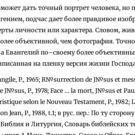
может дать точный портрет человека, но п
гением, подчас дает более правдивое изоб
ерты личности или характера. Словом, жив
более объективной, чем фотография. Точно
ва Евангелий по–своему более объективны
аписанная на пленку версия жизни Господ
ngile, P., 1965; R№surrection de J№sus et messa
e J№sus, P., 1978; Face … la mort, J№sus et Paul,
istique selon le Nouveau Testament, P., 1982; 
on Jean, P., 1988, t.1; в рус. пер.: По ту стор
; Библия и Литургия, Словарь библейских т