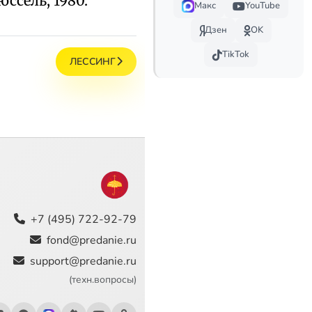
юссель, 1980.
Макс
YouTube
Дзен
OK
TikTok
ЛЕССИНГ
+7 (495) 722-92-79
fond@predanie.ru
support@predanie.ru
(техн.вопросы)