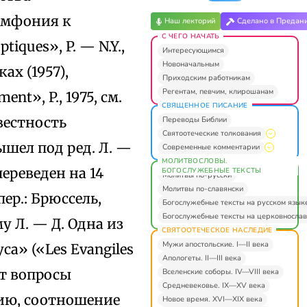
имфония к
Наш лекторий
Сделано в Предан
С ЧЕГО НАЧАТЬ
iques», P. — N.Y.,
Интересующимся
Новоначальным
ах (1957),
Приходским работникам
Регентам, певчим, клирошанам
nt», P., 1975, см.
СВЯЩЕННОЕ ПИСАНИЕ
вестность
Переводы Библии
Святоотеческие толкования
шел под ред. Л. —
Современные комментарии
МОЛИТВОСЛОВЫ.
ереведен на 14
БОГОСЛУЖЕБНЫЕ ТЕКСТЫ
Молитвы по-русски
Молитвы по-славянски
 пер.: Брюссель,
Богослужебные тексты на русском язык
Богослужебные тексты на церковнослав
у Л. — Д. Одна из
СВЯТООТЕЧЕСКОЕ НАСЛЕДИЕ
Мужи апостольские. I—II века
а» («Les Еvangiles
Апологеты. II—III века
ает вопросы
Вселенские соборы. IV—VIII века
Средневековье. IX—XV века
ию, соотношение
Новое время. XVI—XIX века