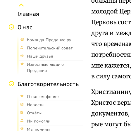
обязаны пер
молодой Церк
Главная
Церковь сост
О нас
друга и меж
Команда Предание.ру
что времена
Попечительский совет
потребностя
Наши друзья
мне кажется
Известные люди о
Предании
в силу само
Благотворительность
Христианину,
О нашем фонде
Христос веры
Новости
документов,
Отчёты
Им помогли
рые могут б
Мы помним