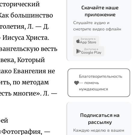
исторический
Скачайте наше
приложение
 Как большинство
Слушайте аудио и
толетия, Л. — Д.
смотрите видео офлайн
Иисуса Христа.
Загрузите в
App Store
вангельскую весть
Доступно в
Google Play
овека, Который
нако Евангелия не
Благотворительность
ить, по методам
— помочь
нуждающимся
сть многие». Л. —
Подписаться на
оей
рассылку
Каждую неделю в вашем
 «Фотография, —