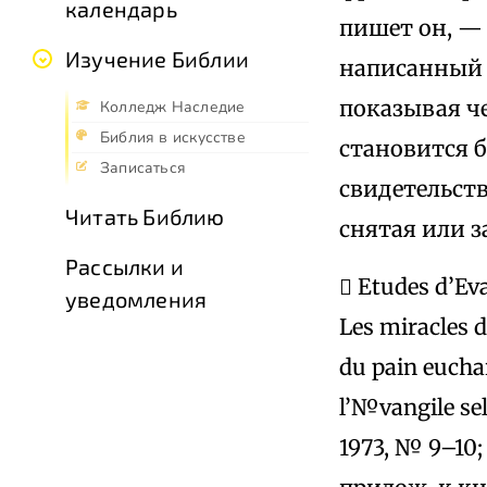
календарь
пишет он, — 
Изучение Библии
написанный 
показывая ч
Колледж Наследие
Библия в искусстве
становится 
Записаться
свидетельст
Читать Библию
снятая или з
Рассылки и
 Etudes d’Eva
уведомления
Les miracles d
du pain euchar
l’№vangile sel
1973, № 9–10