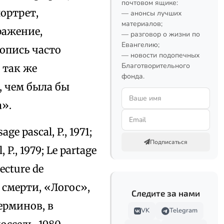
почтовом ящике:
ортрет,
— анонсы лучших
материалов;
ражение,
— разговор о жизни по
Евангелию;
опись часто
— новости подопечных
Благотворительного
 так же
фонда.
, чем была бы
а».
ge pascal, P., 1971;
Подписаться
 P., 1979; Le partage
Lecture de
ону смерти, «Логос»,
Следите за нами
ерминов, в
VK
Telegram