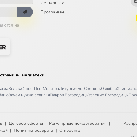
Им помогли
Программы
ляются на
 страницы медиатеки
асха
Великий пост
Пост
Молитва
Литургия
Бог
Святость
О любви
Христианс
иблию
Зачем нужна религия
Покров Богородицы
Успение Богородицы
Пре
ть
|
Договор оферты
|
Регулярные пожертвования
|
Распр
ежей
|
Политика возврата
|
О проекте
|