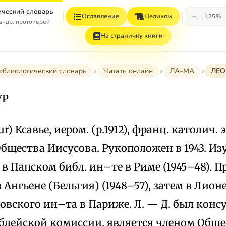
ческий словарь
−
Оглавление
Целиком
125%
андр, протоиерей
На страничку книги
иблиологический словарь
Читать онлайн
ЛА–МА
ЛЕ
УР
) Ксавье, иером. (р.1912), франц. католич. 
Общества Иисусова. Рукоположен в 1943. И
 Папском библ. ин–те в Риме (1945–48). П
 Ангьене (Бельгия) (1948–57), затем в Лионе
овского ин–та в Париже. Л. — Д. был конс
блейской комиссии, является членом Обще