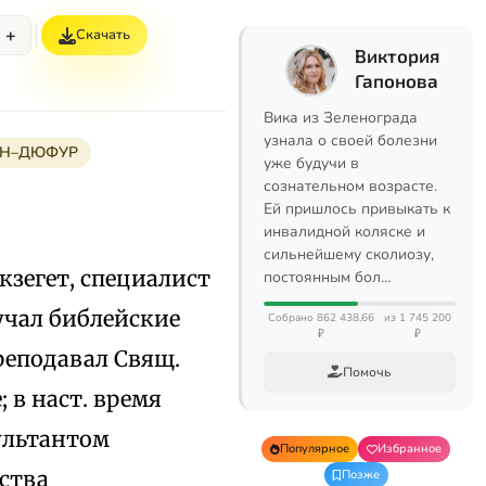
+
Скачать
Виктория
Гапонова
Вика из Зеленограда
узнала о своей болезни
ОН–ДЮФУР
уже будучи в
сознательном возрасте.
Ей пришлось привыкать к
инвалидной коляске и
сильнейшему сколиозу,
экзегет, специалист
постоянным бол…
зучал библейские
Собрано 862 438,66
из 1 745 200
₽
₽
реподавал Свящ.
Помочь
; в наст. время
ультантом
Популярное
Избранное
ства
Позже