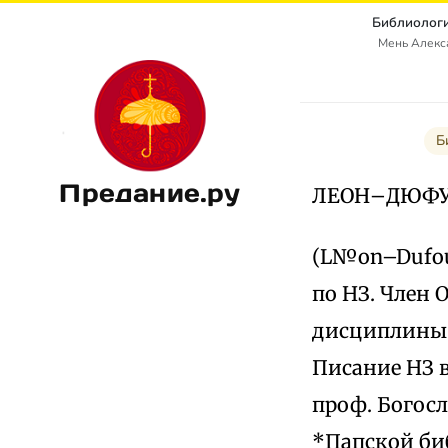
Библиологи
Мень Алекс
Б
Предание.ру
ЛЕОН–ДЮФ
(L№on–Dufour
по НЗ. Член 
дисциплины в
Писание НЗ в
проф. Богосл
*Папской би