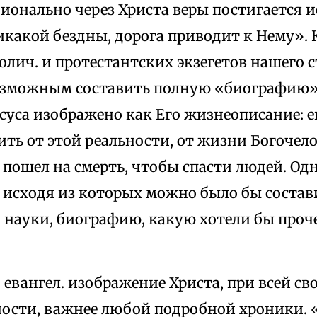
ционально через Христа веры постигается 
никакой бездны, дорога приводит к Нему».
толич. и протестантских экзегетов нашего с
озможным составить полную «биографию» 
суса изображено как Его жизнеописание: е
ить от этой реальности, от жизни Богочел
пошел на смерть, чтобы спасти людей. Од
 исходя из которых можно было бы состав
 науки, биографию, какую хотели бы проче
 евангел. изображение Христа, при всей св
ости, важнее любой подробной хроники.