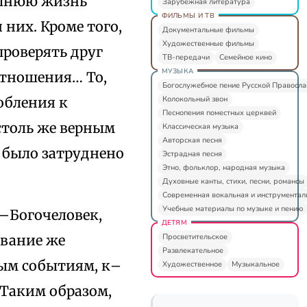
ашнюю жизнь
Зарубежная литература
ФИЛЬМЫ И ТВ
них. Кроме того,
Документальные фильмы
Художественные фильмы
проверять друг
ТВ-передачи
Семейное кино
МУЗЫКА
отношения… То,
Богослужебное пение Русской Правосл
Колокольный звон
обления к
Песнопения поместных церквей
столь же верным
Классическая музыка
Авторская песня
 было затруднено
Эстрадная песня
Этно, фольклор, народная музыка
Духовные канты, стихи, песни, романсы
Современная вокальная и инструментал
Учебные материалы по музыке и пению
с–Богочеловек,
ДЕТЯМ
Просветительское
ование же
Развлекательное
ным событиям, к–
Художественное
Музыкальное
«Таким образом,