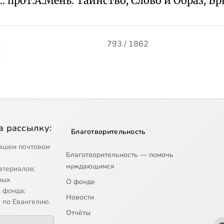
: прот.А.Мень. Таинство, Слово и Образ, Бр
793 / 1862
а рассылку:
Благотворительность
ашем почтовом
Благотворительность — помочь
нуждающимся
атериалов;
ных
О фонде
 фонда;
Новости
 по Евангелию.
Отчёты