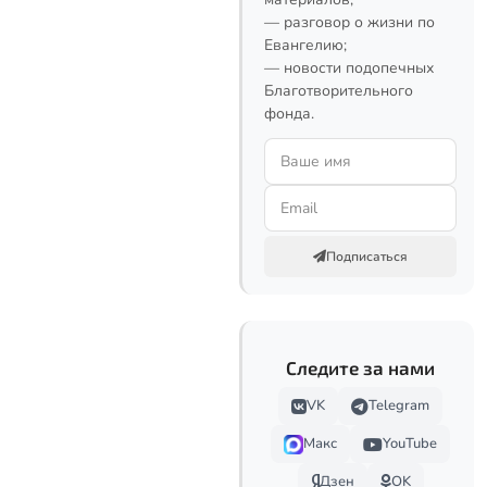
— разговор о жизни по
Евангелию;
— новости подопечных
Благотворительного
фонда.
Подписаться
Следите за нами
VK
Telegram
Макс
YouTube
Дзен
OK