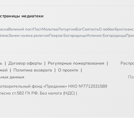
 страницы медиатеки
асха
Великий пост
Пост
Молитва
Литургия
Бог
Святость
О любви
Христианс
иблию
Зачем нужна религия
Покров Богородицы
Успение Богородицы
Пре
ть
|
Договор оферты
|
Регулярные пожертвования
|
Распр
ежей
|
Политика возврата
|
О проекте
|
ьных данных
По
готворительный фонд «Предание» НКО №7712031589
асно ст.582 ГК РФ. Без налога (НДС)
|