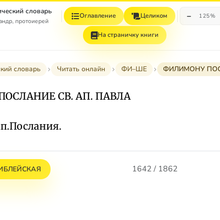
ческий словарь
−
Оглавление
Целиком
125%
андр, протоиерей
На страничку книги
кий словарь
Читать онлайн
ФИ–ШЕ
ФИЛИМОНУ ПОС
ОСЛАНИЕ СВ. АП. ПАВЛА
ап.Послания.
1642 / 1862
ИБЛЕЙСКАЯ