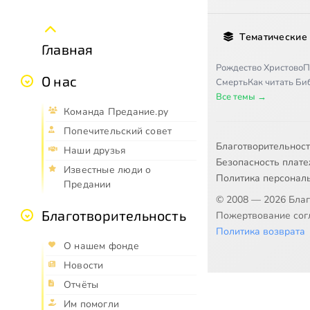
Тематические
Главная
Рождество Христово
П
О нас
Смерть
Как читать Б
Все темы →
Команда Предание.ру
Попечительский совет
Благотворительнос
Наши друзья
Безопасность плат
Известные люди о
Политика персонал
Предании
© 2008 — 2026 Бла
Благотворительность
Пожертвование согл
Политика возврата
О нашем фонде
Новости
Отчёты
Им помогли