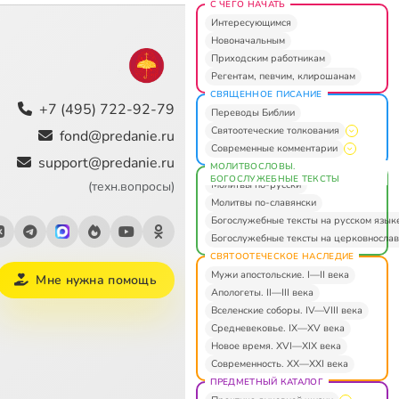
С ЧЕГО НАЧАТЬ
Интересующимся
Новоначальным
Приходским работникам
Регентам, певчим, клирошанам
СВЯЩЕННОЕ ПИСАНИЕ
+7 (495) 722-92-79
Переводы Библии
Святоотеческие толкования
fond@predanie.ru
Современные комментарии
support@predanie.ru
МОЛИТВОСЛОВЫ.
БОГОСЛУЖЕБНЫЕ ТЕКСТЫ
Молитвы по-русски
(техн.вопросы)
Молитвы по-славянски
Богослужебные тексты на русском язык
Богослужебные тексты на церковнослав
СВЯТООТЕЧЕСКОЕ НАСЛЕДИЕ
Мужи апостольские. I—II века
Мне нужна помощь
Апологеты. II—III века
Вселенские соборы. IV—VIII века
Средневековье. IX—XV века
Новое время. XVI—XIX века
Современность. XX—XXI века
ПРЕДМЕТНЫЙ КАТАЛОГ