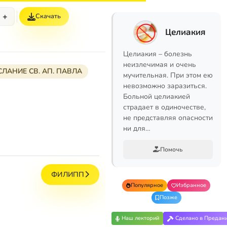
+
Скачать
Целиакия
Целиакия – болезнь
неизлечимая и очень
ЛАНИЕ СВ. АП. ПАВЛА
мучительная. При этом ею
невозможно заразиться.
Больной целиакией
страдает в одиночестве,
не представляя опасности
ни для…
Помочь
ФИЛИПП
Популярное
Избранное
Позже
Наш лекторий
Сделано в Предан