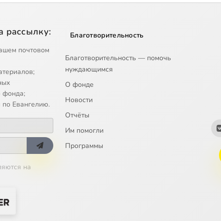
а рассылку:
Благотворительность
ашем почтовом
Благотворительность — помочь
нуждающимся
атериалов;
ных
О фонде
 фонда;
Новости
 по Евангелию.
Отчёты
Им помогли
Программы
ляются на