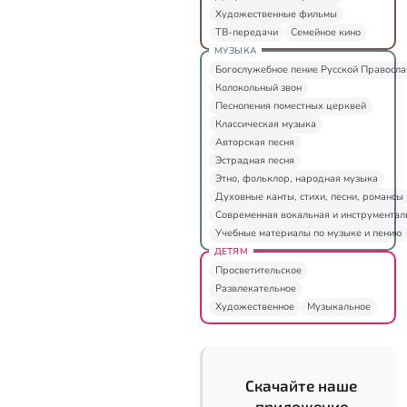
Художественные фильмы
ТВ-передачи
Семейное кино
МУЗЫКА
Богослужебное пение Русской Правосл
Колокольный звон
Песнопения поместных церквей
Классическая музыка
Авторская песня
Эстрадная песня
Этно, фольклор, народная музыка
Духовные канты, стихи, песни, романсы
Современная вокальная и инструментал
Учебные материалы по музыке и пению
ДЕТЯМ
Просветительское
Развлекательное
Художественное
Музыкальное
Скачайте наше
приложение