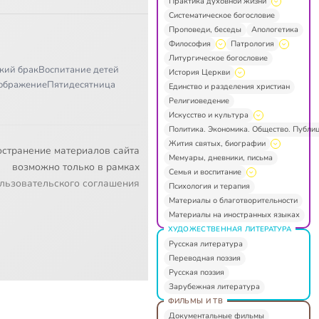
Практика духовной жизни
Систематическое богословие
Проповеди, беседы
Апологетика
Философия
Патрология
Литургическое богословие
кий брак
Воспитание детей
История Церкви
ображение
Пятидесятница
Единство и разделения христиан
Религиоведение
Искусство и культура
Политика. Экономика. Общество. Публи
Жития святых, биографии
остранение материалов сайта
Мемуары, дневники, письма
возможно только в рамках
Семья и воспитание
льзовательского соглашения
Психология и терапия
Материалы о благотворительности
Материалы на иностранных языках
ХУДОЖЕСТВЕННАЯ ЛИТЕРАТУРА
Русская литература
Переводная поэзия
Русская поэзия
Зарубежная литература
ФИЛЬМЫ И ТВ
Документальные фильмы