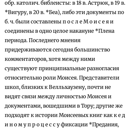
обр. католич. библеисты: в 18 в. Астрюк, в 19 в.
*Вигуру, в 20 в. *Беа), либо эти документы по
б. ч. были составлены п о с л е М о и с е я и
соединены в одно целое накануне *Плена
периода. Последнего мнения
придерживаются сегодня большинство
комментаторов, хотя между ними
существуют принципиальные разногласия
относительно роли Моисея. Представители
школ, близких к Велльхаузену, почти не
видят связи между личностью Моисея и
документами, вошедшими в Тору; другие же
подходят к истории Моисеевых книг как к е д
и н о м у п р о ц е с с у фиксации *Предания,