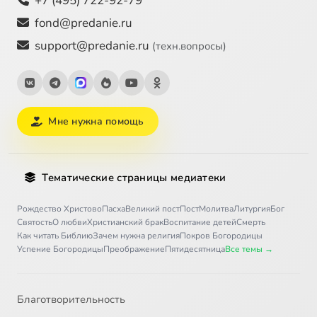
+7 (495) 722-92-79
fond@predanie.ru
support@predanie.ru
(техн.вопросы)
Мне нужна помощь
Тематические страницы медиатеки
Рождество Христово
Пасха
Великий пост
Пост
Молитва
Литургия
Бог
Святость
О любви
Христианский брак
Воспитание детей
Смерть
Как читать Библию
Зачем нужна религия
Покров Богородицы
Успение Богородицы
Преображение
Пятидесятница
Все темы →
Благотворительность