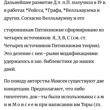
Дальнейшее развитие Д.т. п.П. получила в 19 в.
в работах *Ройсса, *Графа, *Велльхаузена и
других. Согласно Велльхаузену и его
сторонникам Пятикнижие сформировано из
четырех источников: Я, Э, В, С (см. ст.
Четырех источников Пятикнижия теория).
Это деление с нек–рыми модификациями
удержалось в зап. библеистике до наших
дней.
По поводу авторства Моисея существуют две
концепции. Предполагают, что либо
гипотетич. док–ты были использованы с а м
и м М о и с е е м при написании им Торы (гл.