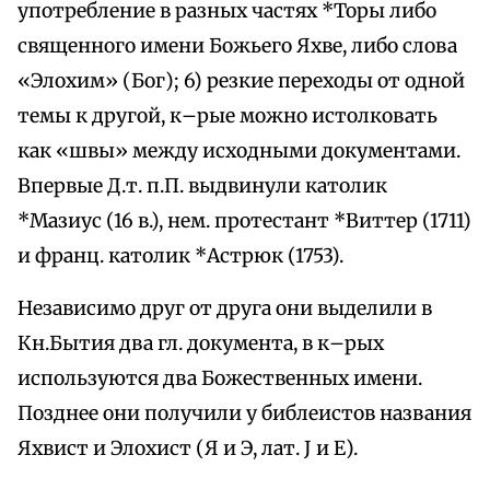
употребление в разных частях *Торы либо
священного имени Божьего Яхве, либо слова
«Элохим» (Бог); 6) резкие переходы от одной
темы к другой, к–рые можно истолковать
как «швы» между исходными документами.
Впервые Д.т. п.П. выдвинули католик
*Мазиус (16 в.), нем. протестант *Виттер (1711)
и франц. католик *Астрюк (1753).
Независимо друг от друга они выделили в
Кн.Бытия два гл. документа, в к–рых
используются два Божественных имени.
Позднее они получили у библеистов названия
Яхвист и Элохист (Я и Э, лат. J и E).