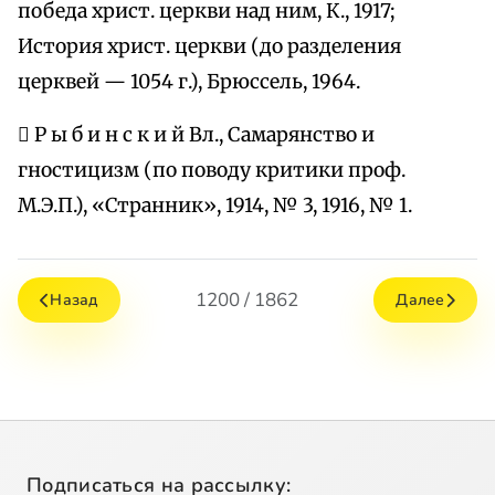
победа христ. церкви над ним, К., 1917;
История христ. церкви (до разделения
церквей — 1054 г.), Брюссель, 1964.
 Р ы б и н с к и й Вл., Самарянство и
гностицизм (по поводу критики проф.
М.Э.П.), «Странник», 1914, № 3, 1916, № 1.
1200 / 1862
Назад
Далее
Подписаться на рассылку: