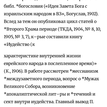
библ. *богословия («Идея Завета Бога с
израильским народом в ВЗ», Богуслав, 1902).
Вслед за тем он опубликовал цикл статей о
*Второго Храма периоде (ТКДА, 1904, № 8, 10,
1905, № 3, 7), к–рые составили книгу
«Иудейство (к
характеристике внутренней жизни
еврейского народа в послепленное время)»
(К., 1906). В работе рассмотрен *мессианизм
*междузаветного периода, вопрос о *Мужах
Великого Собора, возникновение
*апокалиптической лит–ры и *течений и
сект внутри иудейства. Главный вывод П.