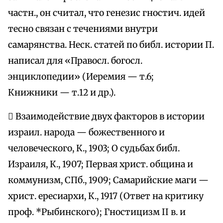
частн., он считал, что генезис гностич. идей
тесно связан с течениями внутри
самарянства. Неск. статей по библ. истории П.
написал для «Правосл. богосл.
энциклопедии» (Иеремия — т.6;
Книжники — т.12 и др.).
 Взаимодействие двух факторов в истории
израил. народа — божественного и
человеческого, К., 1903; О судьбах библ.
Израиля, К., 1907; Первая христ. община и
коммунизм, СПб., 1909; Самарийские маги —
христ. ересиархи, К., 1917 (Ответ на критику
проф. *Рыбинского); Гностицизм II в. и