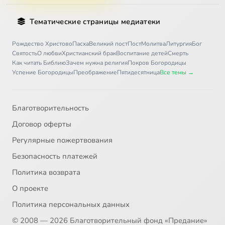
Тематические страницы медиатеки
Рождество Христово
Пасха
Великий пост
Пост
Молитва
Литургия
Бог
Святость
О любви
Христианский брак
Воспитание детей
Смерть
Как читать Библию
Зачем нужна религия
Покров Богородицы
Успение Богородицы
Преображение
Пятидесятница
Все темы →
Благотворительность
Договор оферты
Регулярные пожертвования
Безопасность платежей
Политика возврата
О проекте
Политика персональных данных
© 2008 — 2026 Благотворительный фонд «Предание»