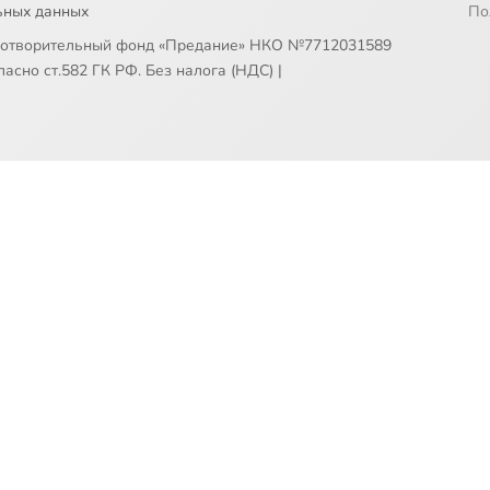
ьных данных
По
готворительный фонд «Предание» НКО №7712031589
асно ст.582 ГК РФ. Без налога (НДС)
|