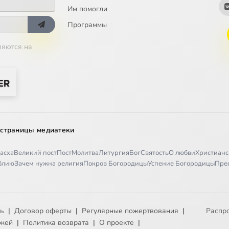
Им помогли
Программы
ляются на
 страницы медиатеки
асха
Великий пост
Пост
Молитва
Литургия
Бог
Святость
О любви
Христианс
иблию
Зачем нужна религия
Покров Богородицы
Успение Богородицы
Пре
ть
|
Договор оферты
|
Регулярные пожертвования
|
Распр
ежей
|
Политика возврата
|
О проекте
|