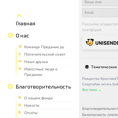
Главная
Рассылки осуществ
платформе
О нас
Команда Предание.ру
Попечительский совет
Наши друзья
Тематические
Известные люди о
Предании
Рождество Христово
П
Смерть
Как читать Б
Благотворительность
Все темы →
О нашем фонде
Новости
Благотворительнос
Отчёты
Безопасность плат