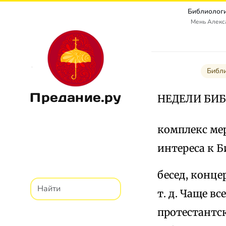
Библиологи
Мень Алекс
Библи
Предание.ру
НЕДЕЛИ БИ
комплекс ме
интереса к Б
бесед, конце
т. д. Чаще в
протестантск