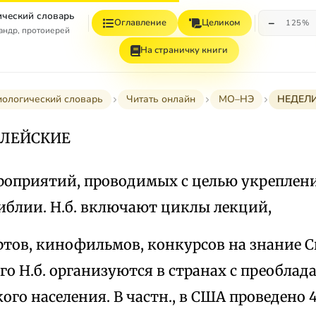
ческий словарь
−
Оглавление
Целиком
125%
андр, протоиерей
На страничку книги
ологический словарь
Читать онлайн
МО–НЭ
НЕДЕЛИ
БЛЕЙСКИЕ
роприятий, проводимых с целью укреплени
иблии. Н.б. включают циклы лекций,
ртов, кинофильмов, конкурсов на знание 
сего Н.б. организуются в странах с преобла
ого населения. В частн., в США проведено