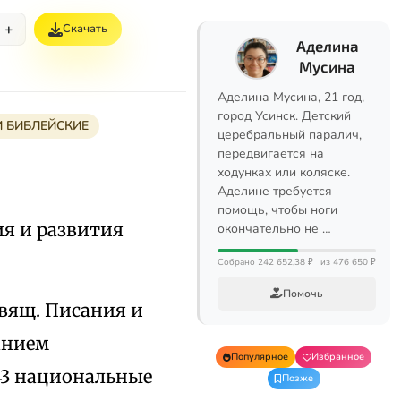
+
Скачать
Аделина
Мусина
Аделина Мусина, 21 год,
город Усинск. Детский
 БИБЛЕЙСКИЕ
церебральный паралич,
передвигается на
ходунках или коляске.
Аделине требуется
помощь, чтобы ноги
я и развития
окончательно не …
Собрано 242 652,38 ₽
из 476 650 ₽
Помочь
Свящ. Писания и
данием
Популярное
Избранное
 43 национальные
Позже