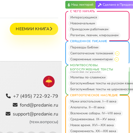
Наш лекторий
Сделано в Предан
С ЧЕГО НАЧАТЬ
Интересующимся
Новоначальным
НЕЕМИИ КНИГА
Приходским работникам
Регентам, певчим, клирошанам
СВЯЩЕННОЕ ПИСАНИЕ
Переводы Библии
Святоотеческие толкования
Современные комментарии
МОЛИТВОСЛОВЫ.
БОГОСЛУЖЕБНЫЕ ТЕКСТЫ
Молитвы по-русски
Молитвы по-славянски
Богослужебные тексты на русском язык
Богослужебные тексты на церковнослав
+7 (495) 722-92-79
СВЯТООТЕЧЕСКОЕ НАСЛЕДИЕ
Мужи апостольские. I—II века
fond@predanie.ru
Апологеты. II—III века
support@predanie.ru
Вселенские соборы. IV—VIII века
Средневековье. IX—XV века
(техн.вопросы)
Новое время. XVI—XIX века
Современность. XX—XXI века