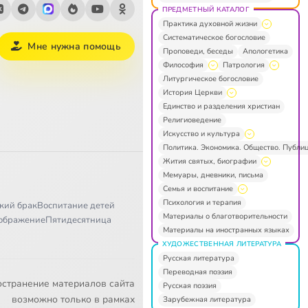
ПРЕДМЕТНЫЙ КАТАЛОГ
Практика духовной жизни
Систематическое богословие
Мне нужна помощь
Проповеди, беседы
Апологетика
Философия
Патрология
Литургическое богословие
История Церкви
Единство и разделения христиан
Религиоведение
Искусство и культура
Политика. Экономика. Общество. Публи
Жития святых, биографии
Мемуары, дневники, письма
Семья и воспитание
Психология и терапия
кий брак
Воспитание детей
Материалы о благотворительности
ображение
Пятидесятница
Материалы на иностранных языках
ХУДОЖЕСТВЕННАЯ ЛИТЕРАТУРА
Русская литература
Переводная поэзия
остранение материалов сайта
Русская поэзия
возможно только в рамках
Зарубежная литература