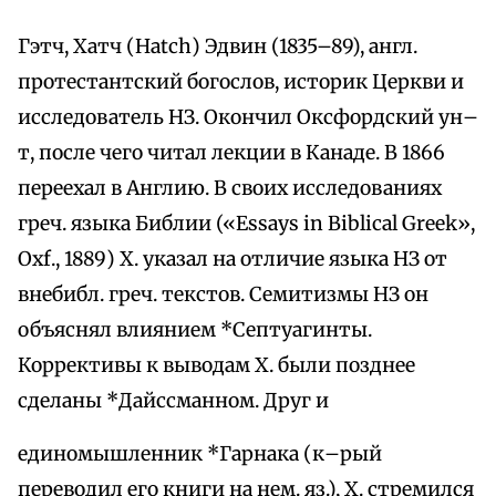
Гэтч, Хатч (Hatch) Эдвин (1835–89), англ.
протестантский богослов, историк Церкви и
исследователь НЗ. Окончил Оксфордский ун–
т, после чего читал лекции в Канаде. В 1866
переехал в Англию. В своих исследованиях
греч. языка Библии («Essays in Biblical Greek»,
Oxf., 1889) Х. указал на отличие языка НЗ от
внебибл. греч. текстов. Семитизмы НЗ он
объяснял влиянием *Септуагинты.
Коррективы к выводам Х. были позднее
сделаны *Дайссманном. Друг и
единомышленник *Гарнака (к–рый
переводил его книги на нем. яз.), Х. стремился