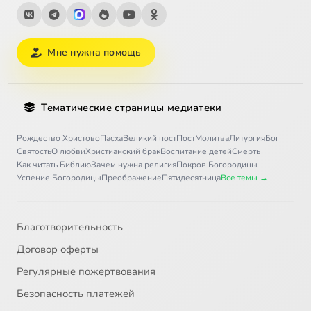
Мне нужна помощь
Тематические страницы медиатеки
Рождество Христово
Пасха
Великий пост
Пост
Молитва
Литургия
Бог
Святость
О любви
Христианский брак
Воспитание детей
Смерть
Как читать Библию
Зачем нужна религия
Покров Богородицы
Успение Богородицы
Преображение
Пятидесятница
Все темы →
Благотворительность
Договор оферты
Регулярные пожертвования
Безопасность платежей