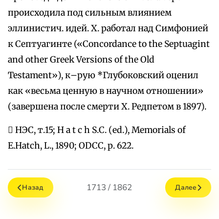
происходила под сильным влиянием
эллинистич. идей. Х. работал над Симфонией
к Септуагинте («Concordance to the Septuagint
and other Greek Versions of the Old
Testament»), к–рую *Глубоковский оценил
как «весьма ценную в научном отношении»
(завершена после смерти Х. Редпетом в 1897).
 НЭС, т.15; H a t c h S.С. (еd.), Memorials of
E.Hatch, L., 1890; ODCC, р. 622.
1713 / 1862
Назад
Далее