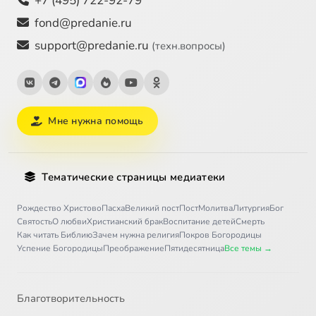
+7 (495) 722-92-79
fond@predanie.ru
support@predanie.ru
(техн.вопросы)
Мне нужна помощь
Тематические страницы медиатеки
Рождество Христово
Пасха
Великий пост
Пост
Молитва
Литургия
Бог
Святость
О любви
Христианский брак
Воспитание детей
Смерть
Как читать Библию
Зачем нужна религия
Покров Богородицы
Успение Богородицы
Преображение
Пятидесятница
Все темы →
Благотворительность