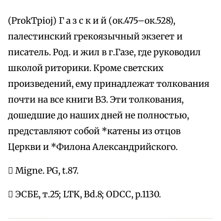
(ProkТpioj) Г а з с к и й (ок.475–ок.528),
палестинский грекоязычный экзегет и
писатель. Род. и жил в г.Газе, где руководил
школой риторики. Кроме светских
произведений, ему принадлежат толкования
почти на все книги ВЗ. Эти толкования,
дошедшие до наших дней не полностью,
представляют собой *катены из отцов
Церкви и *Филона Александрийского.
 Migne. PG, t.87.
 ЭСБЕ, т.25; LTK, Bd.8; ODCC, p.1130.