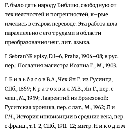
Г. было дать народу Библию, свободную от
тех неясностей и погрешностей, к–рые
имелись в старом переводе. Эта работа шла
параллельно с его трудами в области
преобразования чеш. лит. языка.
 Sebran№ spisy, D.1–6, Praha, 1904–08; в рус.
пер.: Послания магистра Иоанна Г., М., 1903.
 Б и л ь б а с о в В.А., Чех Ян Г. из Гусинца,
СПб., 1869; К р а т о х в и л М.В., Ян Г., пер. с
чеш., М., 1959; Лаврентий из Бржезовой:
Гуситская хроника, пер. с лат., М., 1962; Л и
Г.Ч., История инквизиции в средние века, пер.
с франц., т.1–2, СПб., 1911–12; митр. Н и к о д и м