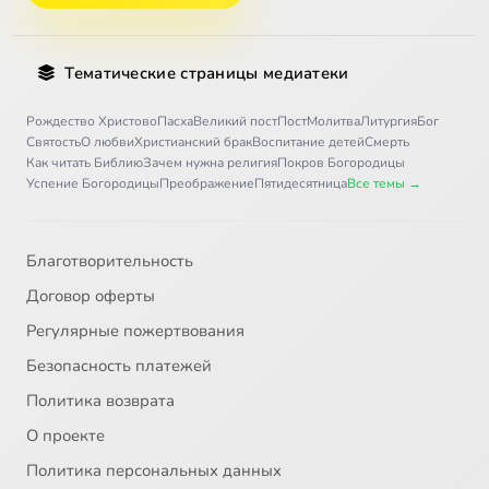
Тематические страницы медиатеки
Рождество Христово
Пасха
Великий пост
Пост
Молитва
Литургия
Бог
Святость
О любви
Христианский брак
Воспитание детей
Смерть
Как читать Библию
Зачем нужна религия
Покров Богородицы
Успение Богородицы
Преображение
Пятидесятница
Все темы →
Благотворительность
Договор оферты
Регулярные пожертвования
Безопасность платежей
Политика возврата
О проекте
Политика персональных данных