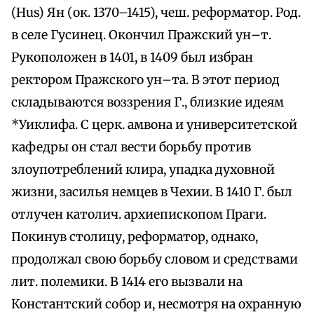
(Hus) Ян (ок. 1370–1415), чеш. реформатор. Род.
в селе Гусинец. Окончил Пражский ун–т.
Рукоположен в 1401, в 1409 был избран
ректором Пражского ун–та. В этот период
складываются воззрения Г., близкие идеям
*Уиклифа. С церк. амвона и университетской
кафедры он стал вести борьбу против
злоупотреблений клира, упадка духовной
жизни, засилья немцев в Чехии. В 1410 Г. был
отлучен католич. архиепископом Праги.
Покинув столицу, реформатор, однако,
продолжал свою борьбу словом и средствами
лит. полемики. В 1414 его вызвали на
Константский собор и, несмотря на охранную