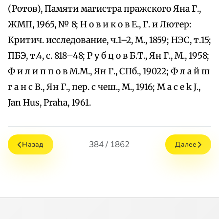
(Ротов), Памяти магистра пражского Яна Г.,
ЖМП, 1965, № 8; Н о в и к о в Е., Г. и Лютер:
Критич. исследование, ч.1–2, М., 1859; НЭС, т.15;
ПБЭ, т.4, с. 818–48; Р у б ц о в Б.Т., Ян Г., М., 1958;
Ф и л и п п о в М.М., Ян Г., СПб., 19022; Ф л а й ш
г а н с В., Ян Г., пер. с чеш., М., 1916; M a c e k J.,
Jan Hus, Praha, 1961.
384 / 1862
Назад
Далее