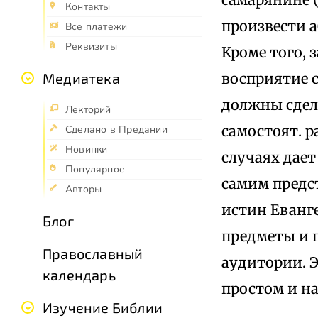
Контакты
произвести 
Все платежи
Реквизиты
Кроме того, 
восприятие с
Медиатека
должны сдел
Лекторий
самостоят. р
Сделано в Предании
Новинки
случаях дает
Популярное
самим предст
Авторы
истин Еванг
Блог
предметы и 
Православный
аудитории. Э
календарь
простом и н
Изучение Библии