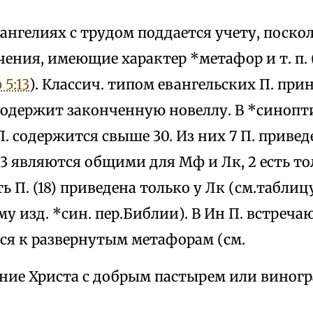
вангелиях с трудом поддается учету, поск
чения, имеющие характер *метафор и т. п. 
5:13
). Классич. типом евангельских П. при
содержит законченную новеллу. В *синопт
П. содержится свыше 30. Из них 7 П. привед
3 являются общими для Мф и Лк, 2 есть то
ь П. (18) приведена только у Лк (см.табли
у изд. *син. пер.Библии). В Ин П. встречаю
я к развернутым метафорам (см.
ение Христа с добрым пастырем или виногра