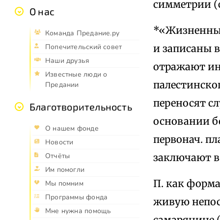
симметрии (с
О нас
*«Жизненный
Команда Предание.ру
и записаны 
Попечительский совет
Наши друзья
отражают инт
Известные люди о
палестинског
Предании
переносят сл
Благотворительность
основании б
О нашем фонде
первонач. п
Новости
заключают в 
Отчёты
Им помогли
П. как форм
Мы помним
Программы фонда
живую непос
Мне нужна помощь
самарянине 