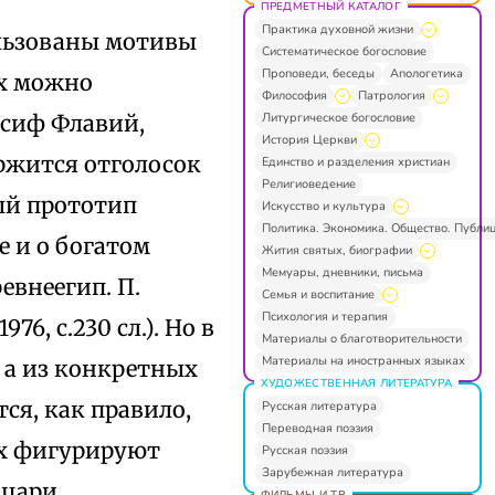
ПРЕДМЕТНЫЙ КАТАЛОГ
Практика духовной жизни
ользованы мотивы
Систематическое богословие
Проповеди, беседы
Апологетика
ых можно
Философия
Патрология
Литургическое богословие
сиф Флавий,
История Церкви
ержится отголосок
Единство и разделения христиан
Религиоведение
ный прототип
Искусство и культура
Политика. Экономика. Общество. Публи
 и о богатом
Жития святых, биографии
Мемуары, дневники, письма
евнеегип. П.
Семья и воспитание
Психология и терапия
976, с.230 сл.). Но в
Материалы о благотворительности
Материалы на иностранных языках
, а из конкретных
ХУДОЖЕСТВЕННАЯ ЛИТЕРАТУРА
ся, как правило,
Русская литература
Переводная поэзия
их фигурируют
Русская поэзия
Зарубежная литература
цари.
ФИЛЬМЫ И ТВ