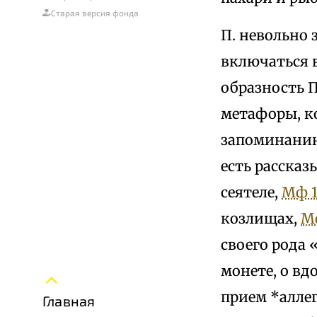
Старая версия фонда
П. невольно 
включаться 
образность П
метафоры, к
запоминанию
есть рассказ
сеятеле,
Мф 13
козлищах,
Мф
своего рода 
монете, о вдо
прием *алле
Главная