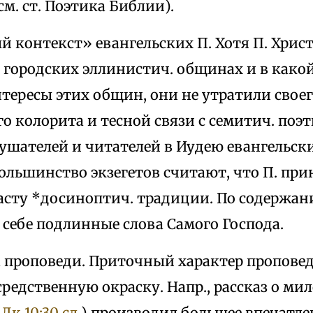
м. ст. Поэтика Библии).
 контекст» евангельских П. Хотя П. Хрис
в городских эллинистич. общинах и в како
ересы этих общин, они не утратили своего
о колорита и тесной связи с семитич. поэ
ушателей и читателей в Иудею евангельски
ольшинство экзегетов считают, что П. при
ласту *досиноптич. традиции. По содержан
себе подлинные слова Самого Господа.
а проповеди. Приточный характер пропове
редственную окраску. Напр., рассказ о ми
(
Лк 10:30 сл.
) производил большее впечатле