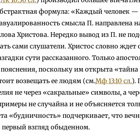
абстрактная формула: «Каждый человек —
завуалированность смысла П. направлена н
лова Христова. Нередко вывод из П. не под
ать сами слушатели. Христос словно ждет 
азгадки сути рассказанного. Только апост
 пояснения, поскольку им открыта «тайна
оит возвещать ее людям (см.
Мф 13:10 сл.
).
елия не через «сакральные» символы, а че
примеры не случайна и не объясняется тол
та «будничность» подчеркивает, что вечн
а первый взгляд обыденном.