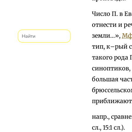
Число П. в Е
отнести и ре
земли…»,
Мф 
тип, к–рый 
такого рода 
синоптиков, 
большая част
брюссельском
приближаютс
напр., сравн
сл., 15:1 сл.).