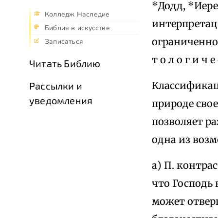
*Додд, *Иер
Колледж Наследие
интерпретац
Библия в искусстве
ограниченной
Записаться
т о л о г и ч
Читать Библию
Классификаци
Рассылки и
уведомления
природе свое
позволяет ра
одна из воз
а) П. контр
что Господь 
может отверг