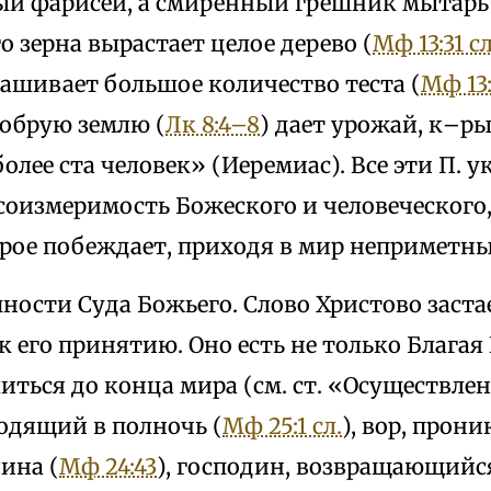
ый фарисей, а смиренный грешник мытарь
о зерна вырастает целое дерево (
Мф 13:31 сл
ашивает большое количество теста (
Мф 13:
добрую землю (
Лк 8:4–8
) дает урожай, к–р
олее ста человек» (Иеремиас). Все эти П. 
соизмеримость Божеского и человеческого,
–рое побеждает, приходя в мир неприметн
апности Суда Божьего. Слово Христово заста
 к его принятию. Оно есть не только Благая 
иться до конца мира (см. ст. «Осуществлен
одящий в полночь (
Мф 25:1 сл.
), вор, прон
ина (
Мф 24:43
), господин, возвращающийс