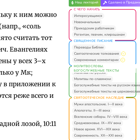
Наш лекторий
Сделано в Предан
С ЧЕГО НАЧАТЬ
ольку к ним можно
Интересующимся
Новоначальным
(напр., «соль
Приходским работникам
Регентам, певчим, клирошанам
нято считать тот
СВЯЩЕННОЕ ПИСАНИЕ
Переводы Библии
ич. Евангелиях
Святоотеческие толкования
ены у всех 3–х
Современные комментарии
МОЛИТВОСЛОВЫ.
БОГОСЛУЖЕБНЫЕ ТЕКСТЫ
лько у Мк;
Молитвы по-русски
Молитвы по-славянски
цу в приложении к
Богослужебные тексты на русском язык
Богослужебные тексты на церковнослав
тся реже всего и
СВЯТООТЕЧЕСКОЕ НАСЛЕДИЕ
Мужи апостольские. I—II века
Апологеты. II—III века
Вселенские соборы. IV—VIII века
дной лозой, 10:11
Средневековье. IX—XV века
Новое время. XVI—XIX века
Современность. XX—XXI века