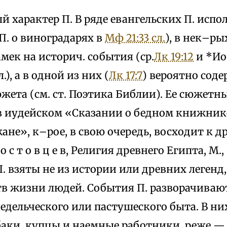
й характер П. В ряде евангельских П. исп
П. о виноградарях в
Мф 21:33 сл.
), в нек–р
мек на историч. события (ср.
Лк 19:12
и *Ио
сл.), а в одной из них (
Лк 17:7
) вероятно сод
жета (см. ст. Поэтика Библии). Ее сюжет
в иудейском «Сказании о бедном книжнике
не», к–рое, в свою очередь, восходит к др
о с т о в ц е в, Религия древнего Египта, М., 1
П. взяты не из истории или древних легенд
в жизни людей. События П. разворачивают
ледельческого или пастушеского быта. В н
баки, купцы и наемные работники, реже — 