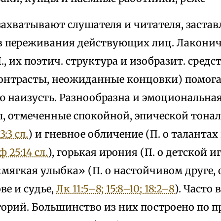
захватывают слушателя и читателя, заста
в переживания действующих лиц. Лаконич
., их поэтич. структура и изобразит. средс
онтрасты, неожиданные концовки) помога
 наизусть. Разнообразна и эмоциональная 
ы, отмеченные спокойной, эпической тонал
:3 сл.
) и гневное обличение (П. о талантах
 25:14 сл.
), горькая ирония (П. о детской и
«мягкая улыбка» (П. о настойчивом друге,
ве и судье,
Лк 11:5–8; 15:8–10; 18:2–8
). Часто 
горий. Большинство из них построено по п