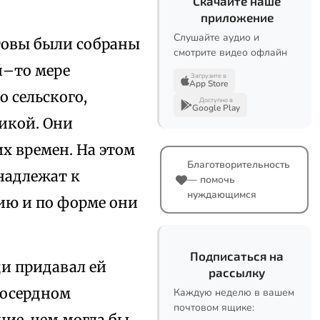
Скачайте наше
приложение
Слушайте аудио и
товы были собраны
смотрите видео офлайн
й–то мере
Загрузите в
App Store
 сельского,
Доступно в
Google Play
тикой. Они
х времен. На этом
Благотворительность
надлежат к
— помочь
нуждающимся
ию и по форме они
Подписаться на
ди придавал ей
рассылку
лосердном
Каждую неделю в вашем
почтовом ящике:
ние, чем могла бы