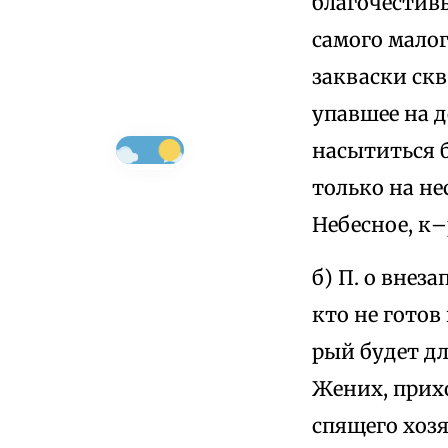
благочестив
самого малог
закваски скв
упавшее на 
насытиться б
только на не
Небесное, к
б) П. о внез
кто не готов
рый будет дл
Жених, прих
спящего хозя