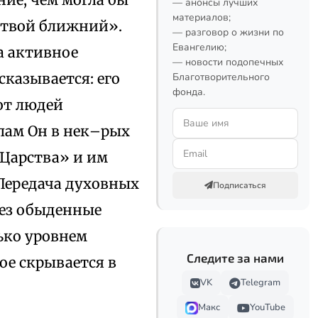
— анонсы лучших
материалов;
 твой ближний».
— разговор о жизни по
Евангелию;
а активное
— новости подопечных
сказывается: его
Благотворительного
фонда.
от людей
олам Он в нек–рых
 Царства» и им
 Передача духовных
Подписаться
рез обыденные
ько уровнем
Следите за нами
ое скрывается в
VK
Telegram
Макс
YouTube