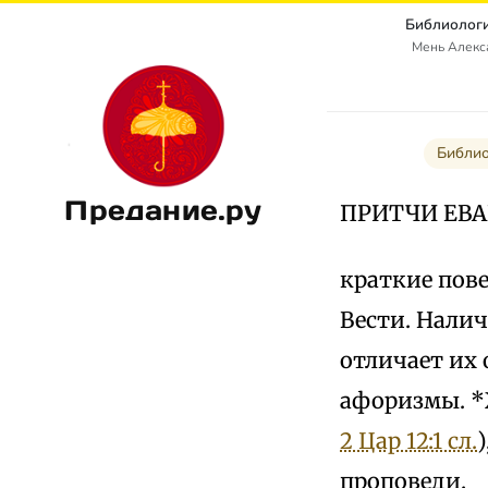
Библиологи
Мень Алекс
Библио
Предание.ру
ПРИТЧИ ЕВ
краткие пов
Вести. Налич
отличает их 
афоризмы. *Ж
2 Цар 12:1 сл.
проповеди.