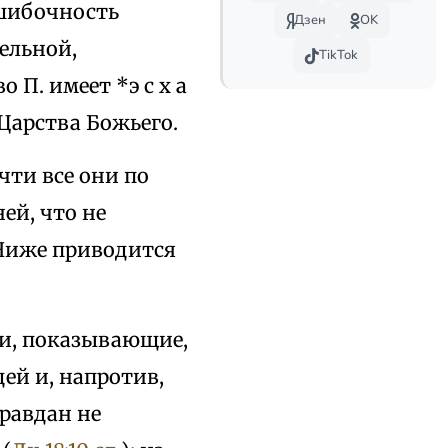
ошибочность
Дзен
OK
ельной,
TikTok
П. имеет *э с х а
р Царства Божьего.
чти все они по
ей, что не
 Ниже приводится
ки, показывающие,
ей и, напротив,
равдан не