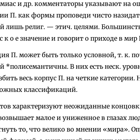
емиас и др. комментаторы указывают на 
ии П. как формы проповеди чисто назидат
 лишь религ. — этич. целями. Большинство 
 е с к о е значение и говорит о приходе в ми
я П. может быть только условной, т. к. по
й *полисемантичны. В них есть неск. уровн
збить весь корпус П. на четкие категории.
можных классификаций.
астов характеризуют неожиданные концов
возвышает малое и униженное в глазах люд
нуть то, что велико во мнении «мира». Оп