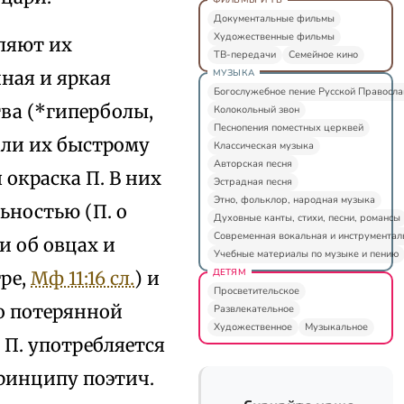
Документальные фильмы
Художественные фильмы
вляют их
ТВ-передачи
Семейное кино
МУЗЫКА
ная и яркая
Богослужебное пение Русской Правосл
тва (*гиперболы,
Колокольный звон
Песнопения поместных церквей
ли их быстрому
Классическая музыка
Авторская песня
окраска П. В них
Эстрадная песня
Этно, фольклор, народная музыка
ьностью (П. о
Духовные канты, стихи, песни, романсы
Современная вокальная и инструментал
 и об овцах и
Учебные материалы по музыке и пению
ДЕТЯМ
гре,
Мф 11:16 сл.
) и
Просветительское
 о потерянной
Развлекательное
Художественное
Музыкальное
в П. употребляется
ринципу поэтич.