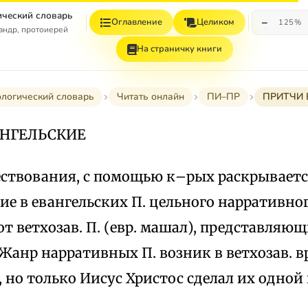
ческий словарь
−
Оглавление
Целиком
125%
андр, протоиерей
На страничку книги
логический словарь
Читать онлайн
ПИ–ПР
ПРИТЧИ 
АНГЕЛЬСКИЕ
ествования, с помощью к–рых раскрываетс
ие в евангельских П. цельного нарративно
от ветхозав. П. (евр. машал), представляю
анр нарративных П. возник в ветхозав. вре
), но только Иисус Христос сделал их одно