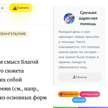
+
Скачать
Срочная
адресная
помощь
Каждый день к нам
ЕВАНГЕЛЬСКИЕ
приходят новые просьбы
о помощи. Часто
оказывается, что помощь
нужна даже не сегодня –
она нужна была вчера: в
я смысл Благой
приеме лекарств
образовался нед…
го сюжета
Помочь
щих собой
мя (см., напр.,
Популярное
Избранное
й из основных форм
Позже