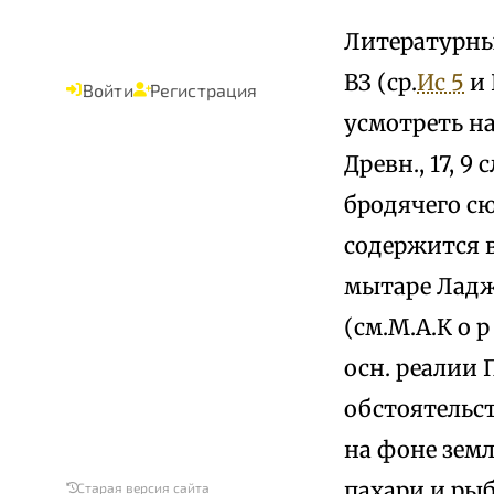
Литературны
ВЗ (ср.
Ис 5
и 
Войти
Регистрация
усмотреть на
Древн., 17, 9 
бродячего сю
содержится 
мытаре Ладжа
(см.М.А.К о р 
осн. реалии 
обстоятельст
на фоне зем
пахари и ры
Старая версия сайта