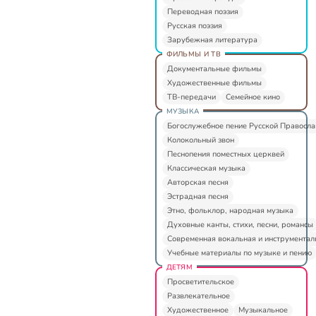
Переводная поэзия
Русская поэзия
Зарубежная литература
ФИЛЬМЫ И ТВ
Документальные фильмы
Художественные фильмы
ТВ-передачи
Семейное кино
МУЗЫКА
Богослужебное пение Русской Правосл
Колокольный звон
Песнопения поместных церквей
Классическая музыка
Авторская песня
Эстрадная песня
Этно, фольклор, народная музыка
Духовные канты, стихи, песни, романсы
Современная вокальная и инструментал
Учебные материалы по музыке и пению
ДЕТЯМ
Просветительское
Развлекательное
Художественное
Музыкальное