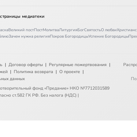
 страницы медиатеки
асха
Великий пост
Пост
Молитва
Литургия
Бог
Святость
О любви
Христианс
иблию
Зачем нужна религия
Покров Богородицы
Успение Богородицы
Пре
ть
|
Договор оферты
|
Регулярные пожертвования
|
Распр
ежей
|
Политика возврата
|
О проекте
|
ьных данных
По
готворительный фонд «Предание» НКО №7712031589
асно ст.582 ГК РФ. Без налога (НДС)
|