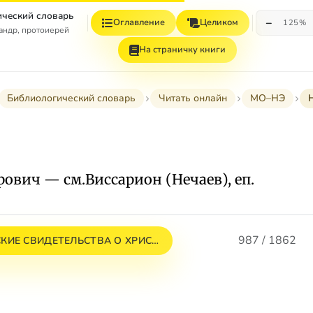
ческий словарь
−
Оглавление
Целиком
125%
андр, протоиерей
На страничку книги
Библиологический словарь
Читать онлайн
МО–НЭ
ович — см.Виссарион (Нечаев), еп.
987 / 1862
КИЕ СВИДЕТЕЛЬСТВА О ХРИС…