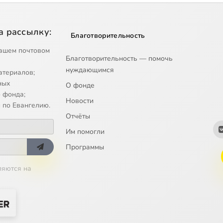
а рассылку:
Благотворительность
ашем почтовом
Благотворительность — помочь
нуждающимся
атериалов;
ных
О фонде
 фонда;
Новости
 по Евангелию.
Отчёты
Им помогли
Программы
ляются на