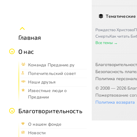
Тематические
Рождество Христово
П
Смерть
Как читать Б
Главная
Все темы →
О нас
Благотворительнос
Команда Предание.ру
Безопасность плат
Попечительский совет
Политика персонал
Наши друзья
© 2008 — 2026 Бла
Известные люди о
Пожертвование согл
Предании
Политика возврата
Благотворительность
О нашем фонде
Новости