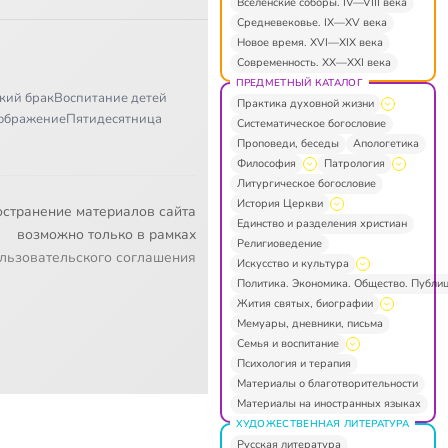
Вселенские соборы. IV—VIII века
Средневековье. IX—XV века
Новое время. XVI—XIX века
Современность. XX—XXI века
ПРЕДМЕТНЫЙ КАТАЛОГ
кий брак
Воспитание детей
Практика духовной жизни
ображение
Пятидесятница
Систематическое богословие
Проповеди, беседы
Апологетика
Философия
Патрология
Литургическое богословие
История Церкви
остранение материалов сайта
Единство и разделения христиан
возможно только в рамках
Религиоведение
льзовательского соглашения
Искусство и культура
Политика. Экономика. Общество. Публи
Жития святых, биографии
Мемуары, дневники, письма
Семья и воспитание
Психология и терапия
Материалы о благотворительности
Материалы на иностранных языках
ХУДОЖЕСТВЕННАЯ ЛИТЕРАТУРА
Русская литература