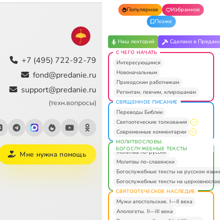
Популярное
Избранное
Позже
Наш лекторий
Сделано в Предан
С ЧЕГО НАЧАТЬ
+7 (495) 722-92-79
Интересующимся
Новоначальным
fond@predanie.ru
Приходским работникам
support@predanie.ru
Регентам, певчим, клирошанам
(техн.вопросы)
СВЯЩЕННОЕ ПИСАНИЕ
Переводы Библии
Святоотеческие толкования
Современные комментарии
МОЛИТВОСЛОВЫ.
БОГОСЛУЖЕБНЫЕ ТЕКСТЫ
Молитвы по-русски
Мне нужна помощь
Молитвы по-славянски
Богослужебные тексты на русском язык
Богослужебные тексты на церковнослав
СВЯТООТЕЧЕСКОЕ НАСЛЕДИЕ
Мужи апостольские. I—II века
Апологеты. II—III века