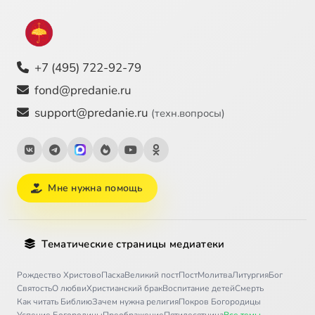
+7 (495) 722-92-79
fond@predanie.ru
support@predanie.ru
(техн.вопросы)
Мне нужна помощь
Тематические страницы медиатеки
Рождество Христово
Пасха
Великий пост
Пост
Молитва
Литургия
Бог
Святость
О любви
Христианский брак
Воспитание детей
Смерть
Как читать Библию
Зачем нужна религия
Покров Богородицы