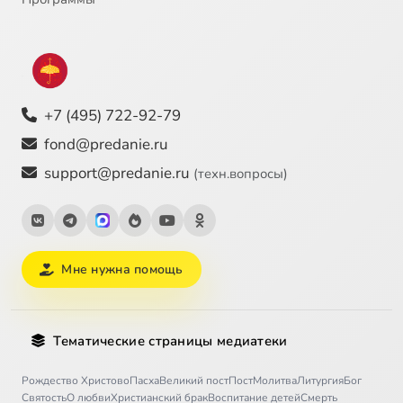
+7 (495) 722-92-79
fond@predanie.ru
support@predanie.ru
(техн.вопросы)
Мне нужна помощь
Тематические страницы медиатеки
Рождество Христово
Пасха
Великий пост
Пост
Молитва
Литургия
Бог
Святость
О любви
Христианский брак
Воспитание детей
Смерть