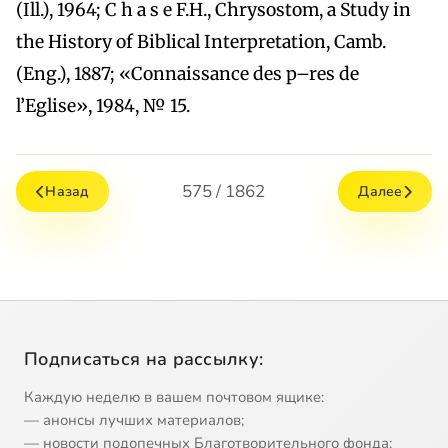
(Ill.), 1964; C h a s e F.H., Chrysostom, a Study in
the History of Biblical Interpretation, Camb.
(Eng.), 1887; «Connaissance des p–res de
l’Eglise», 1984, № 15.
575 / 1862
Назад
Далее
Подписаться на рассылку:
Каждую неделю в вашем почтовом ящике:
— анонсы лучших материалов;
— новости подопечных Благотворительного фонда;