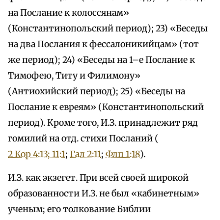
на Послание к колоссянам»
(Константинопольский период); 23) «Беседы
на два Послания к фессалоникийцам» (тот
же период); 24) «Беседы на 1–е Послание к
Тимофею, Титу и Филимону»
(Антиохийский период); 25) «Беседы на
Послание к евреям» (Константинопольский
период). Кроме того, И.З. принадлежит ряд
гомилий на отд. стихи Посланий (
2 Кор 4:13; 11:1
;
Гал 2:11
;
Флп 1:18
).
И.З. как экзегет. При всей своей широкой
образованности И.З. не был «кабинетным»
ученым; его толкование Библии