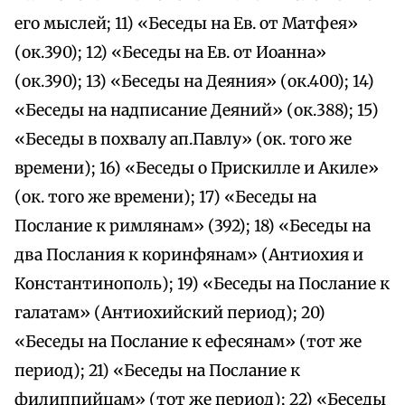
его мыслей; 11) «Беседы на Ев. от Матфея»
(ок.390); 12) «Беседы на Ев. от Иоанна»
(ок.390); 13) «Беседы на Деяния» (ок.400); 14)
«Беседы на надписание Деяний» (ок.388); 15)
«Беседы в похвалу ап.Павлу» (ок. того же
времени); 16) «Беседы о Прискилле и Акиле»
(ок. того же времени); 17) «Беседы на
Послание к римлянам» (392); 18) «Беседы на
два Послания к коринфянам» (Антиохия и
Константинополь); 19) «Беседы на Послание к
галатам» (Антиохийский период); 20)
«Беседы на Послание к ефесянам» (тот же
период); 21) «Беседы на Послание к
филиппийцам» (тот же период); 22) «Беседы