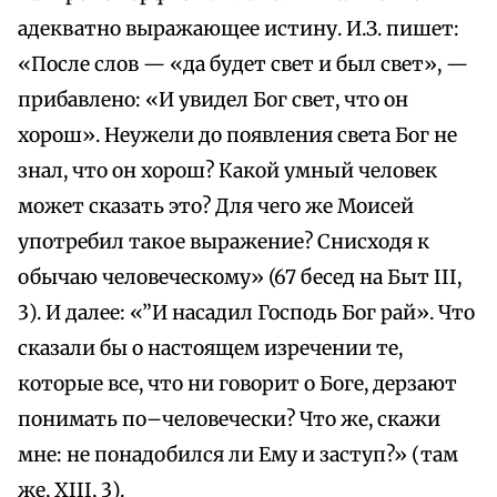
адекватно выражающее истину. И.З. пишет:
«После слов — «да будет свет и был свет», —
прибавлено: «И увидел Бог свет, что он
хорош». Неужели до появления света Бог не
знал, что он хорош? Какой умный человек
может сказать это? Для чего же Моисей
употребил такое выражение? Снисходя к
обычаю человеческому» (67 бесед на Быт III,
3). И далее: «”И насадил Господь Бог рай». Что
сказали бы о настоящем изречении те,
которые все, что ни говорит о Боге, дерзают
понимать по–человечески? Что же, скажи
мне: не понадобился ли Ему и заступ?» (там
же, XIII, 3).