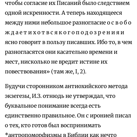
чтобы согласие их Писаний было следствием
одной искренности. А теперь находящееся
между ними небольшое разногласие о с в о б о
ж д а е т и х о т в с я к о г о п о д о з р е н и я и
ясно говорит в пользу писавших. Ибо то, в чем
разногласятся они касательно времени и
мест, нисколько не вредит истине их
повествования» (там же, I, 2).
Будучи сторонником антиохийского метода
экзегезы, И.З. отнюдь не утверждал, что
буквальное понимание всегда есть
единственно правильное. Он с иронией писал
о тех, кто готов был воспринимать
*антропоморфизмы в Библии как нечто