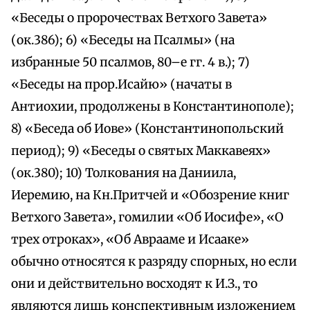
«Беседы о пророчествах Ветхого Завета»
(ок.386); 6) «Беседы на Псалмы» (на
избранные 50 псалмов, 80–е гг. 4 в.); 7)
«Беседы на прор.Исайю» (начаты в
Антиохии, продолжены в Константинополе);
8) «Беседа об Иове» (Константинопольский
период); 9) «Беседы о святых Маккавеях»
(ок.380); 10) Толкования на Даниила,
Иеремию, на Кн.Притчей и «Обозрение книг
Ветхого Завета», гомилии «Об Иосифе», «О
трех отроках», «Об Аврааме и Исааке»
обычно относятся к разряду спорных, но если
они и действительно восходят к И.З., то
являются лишь конспективным изложением