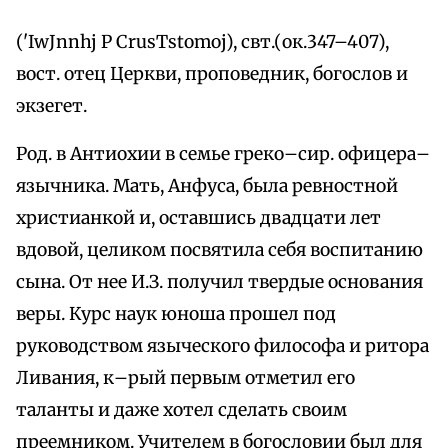
('IwЈnnhj Р CrusТstomoj), свт.(ок.347–407),
вост. отец Церкви, проповедник, богослов и
экзегет.
Род. в Антиохии в семье греко–сир. офицера–
язычника. Мать, Анфуса, была ревностной
христианкой и, оставшись двадцати лет
вдовой, целиком посвятила себя воспитанию
сына. От нее И.З. получил твердые основания
веры. Курс наук юноша прошел под
руководством языческого философа и ритора
Ливания, к–рый первым отметил его
таланты и даже хотел сделать своим
преемником. Учителем в богословии был для