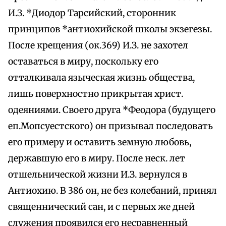
И.З. *Диодор Тарсийский, сторонник
принципов *антиохийской школы экзегезы.
После крещения (ок.369) И.З. не захотел
оставаться в миру, поскольку его
отталкивала языческая жизнь общества,
лишь поверхностно прикрытая христ.
одеяниями. Своего друга *Феодора (будущего
еп.Мопсуестского) он призывал последовать
его примеру и оставить земную любовь,
державшую его в миру. После неск. лет
отшельнической жизни И.З. вернулся в
Антиохию. В 386 он, не без колебаний, принял
священнический сан, и с первых же дней
служения проявился его несравненный