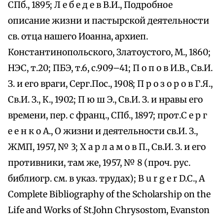
СПб., 1895; Л е б е д е в В.И., Подробное
описание жизни и пастырской деятельности
св. отца нашего Иоанна, архиеп.
Константинопольского, Златоустого, М., 1860;
НЭС, т.20; ПБЭ, т.6, с.909–41; П о п о в И.В., Св.И.
З. и его враги, Серг.Пос., 1908; П р о з о р о в Г.Я.,
Св.И. З., К., 1902; П ю ш Э., Св.И. З. и нравы его
времени, пер. с франц., СПб., 1897; прот.С е р г
е е н к о А., О жизни и деятельности св.И. З.,
ЖМП, 1957, № 3; Х а р л а м о в П., Св.И. З. и его
противники, там же, 1957, № 8 (проч. рус.
библиогр. см. в указ. трудах); B u r g e r D.С., A
Complete Bibliography of the Scholarship on the
Life and Works of St.John Chrysostom, Evanston