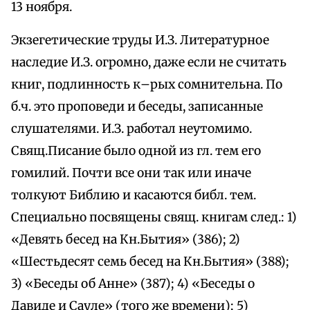
13 ноября.
Экзегетические труды И.З. Литературное
наследие И.З. огромно, даже если не считать
книг, подлинность к–рых сомнительна. По
б.ч. это проповеди и беседы, записанные
слушателями. И.З. работал неутомимо.
Свящ.Писание было одной из гл. тем его
гомилий. Почти все они так или иначе
толкуют Библию и касаются библ. тем.
Специально посвящены свящ. книгам след.: 1)
«Девять бесед на Кн.Бытия» (386); 2)
«Шестьдесят семь бесед на Кн.Бытия» (388);
3) «Беседы об Анне» (387); 4) «Беседы о
Давиде и Сауле» (того же времени); 5)