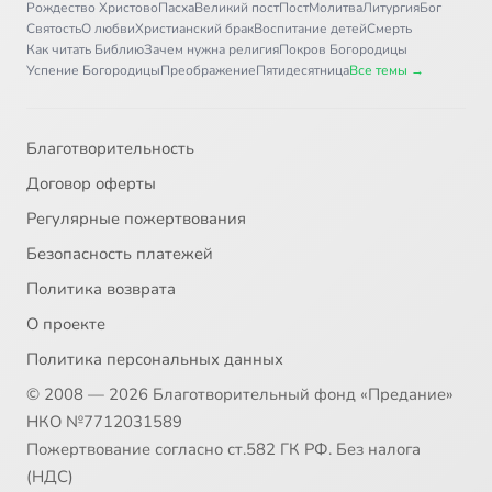
Рождество Христово
Пасха
Великий пост
Пост
Молитва
Литургия
Бог
Святость
О любви
Христианский брак
Воспитание детей
Смерть
Как читать Библию
Зачем нужна религия
Покров Богородицы
Успение Богородицы
Преображение
Пятидесятница
Все темы →
Благотворительность
Договор оферты
Регулярные пожертвования
Безопасность платежей
Политика возврата
О проекте
Политика персональных данных
© 2008 — 2026 Благотворительный фонд «Предание»
НКО №7712031589
Пожертвование согласно ст.582 ГК РФ. Без налога
(НДС)