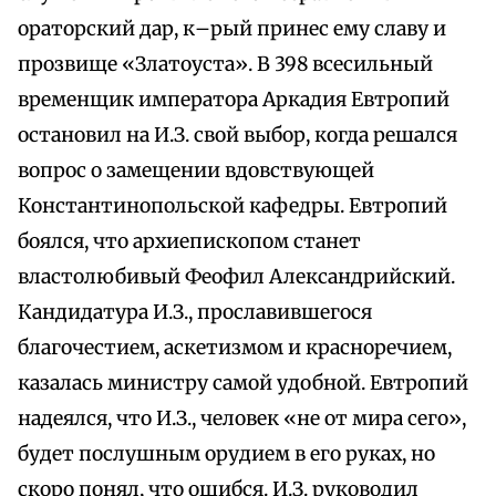
ораторский дар, к–рый принес ему славу и
прозвище «Златоуста». В 398 всесильный
временщик императора Аркадия Евтропий
остановил на И.З. свой выбор, когда решался
вопрос о замещении вдовствующей
Константинопольской кафедры. Евтропий
боялся, что архиепископом станет
властолюбивый Феофил Александрийский.
Кандидатура И.З., прославившегося
благочестием, аскетизмом и красноречием,
казалась министру самой удобной. Евтропий
надеялся, что И.З., человек «не от мира сего»,
будет послушным орудием в его руках, но
скоро понял, что ошибся. И.З. руководил