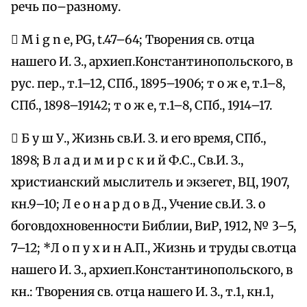
речь по–разному.
 M i g n e, PG, t.47–64; Творения св. отца
нашего И. З., архиеп.Константинопольского, в
рус. пер., т.1–12, СПб., 1895–1906; т о ж е, т.1–8,
СПб., 1898–19142; т о ж е, т.1–8, СПб., 1914–17.
 Б у ш У., Жизнь св.И. З. и его время, СПб.,
1898; В л а д и м и р с к и й Ф.С., Св.И. З.,
христианский мыслитель и экзегет, ВЦ, 1907,
кн.9–10; Л е о н а р д о в Д., Учение св.И. З. о
боговдохновенности Библии, ВиР, 1912, № 3–5,
7–12; *Л о п у х и н А.П., Жизнь и труды св.отца
нашего И. З., архиеп.Константинопольского, в
кн.: Творения св. отца нашего И. З., т.1, кн.1,