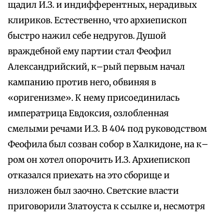
щадил И.З. и индифферентных, нерадивых
клириков. Естественно, что архиепископ
быстро нажил себе недругов. Душой
враждебной ему партии стал Феофил
Александрийский, к–рый первым начал
кампанию против него, обвиняя в
«оригенизме». К нему присоединилась
императрица Евдоксия, озлобленная
смелыми речами И.З. В 404 под руководством
Феофила был созван собор в Халкидоне, на к–
ром он хотел опорочить И.З. Архиепископ
отказался приехать на это сборище и
низложен был заочно. Светские власти
приговорили Златоуста к ссылке и, несмотря