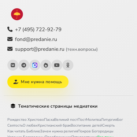
+7 (495) 722-92-79
fond@predanie.ru
support@predanie.ru
(техн.вопросы)
Мне нужна помощь
Тематические страницы медиатеки
Рождество Христово
Пасха
Великий пост
Пост
Молитва
Литургия
Бог
Святость
О любви
Христианский брак
Воспитание детей
Смерть
Как читать Библию
Зачем нужна религия
Покров Богородицы