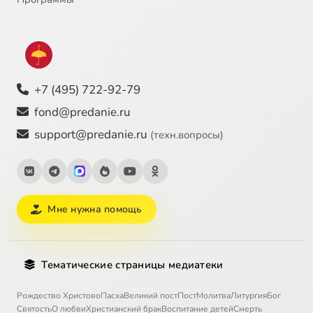
+7 (495) 722-92-79
fond@predanie.ru
support@predanie.ru
(техн.вопросы)
Мне нужна помощь
Тематические страницы медиатеки
Рождество Христово
Пасха
Великий пост
Пост
Молитва
Литургия
Бог
Святость
О любви
Христианский брак
Воспитание детей
Смерть