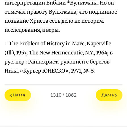
интерпретации Библии *Бультмана. Но он
отмечал правоту Бультмана, что подлинное
познание Христа есть дело не историч.
исследования, а веры.
 The Problem of History in Магc, Naperville
(Ill.), 1957; The New Hermeneutic, N.Y., 1964; в
рус. пер.: Раннехрист. рукописи с берегов
Нила, «Курьер ЮНЕСКО», 1971, № 5.
1310 / 1862
Назад
Далее