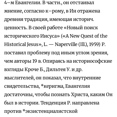
4–м Евангелии. В частн., он отстаивал
мнение, согласно к–рому, в Ин отражена
древняя традиция, имеющая историч.
ценность. В своей работе «Hoвый поиск
исторического Иисуса» («А New Quest of the
Historical Jesus», L. — Naperville (Ill.), 1959) Р.
поставил проблему под иным углом зрения,
чем авторы 19 в. Опираясь на историософские
взгляды Кроче Б., Дильтея У. и др.
мыслителей, он показал, что внутренние
свидетельства, *керигма, Евангелия
достаточны, чтобы познать Христа, каким Он
был в истории. Тенденция Р. направлена
против *экзистенциалистской