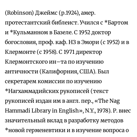
(Robinson) Джеймс (р.1924), амер.
протестантский библеист. Учился с *Бартом
и *Кульманном в Базеле. С 1952 доктор
богословия, проф. каф. НЗ в Эмори (с 1952) и в
Клермонте (с 1958). С 1971 директор
Клермонтского ин–та по изучению
античности (Калифорния, США). Был
секретарем комиссии по изучению
*Нагхаммадийских рукописей (текст
рукописей издан им в англ. пер., «The Nag
Hammadi Library in English», N.Y., 1978). Р. внес
значительный вклад в разработку методов
*новой герменевтики и в изучение вопроса о