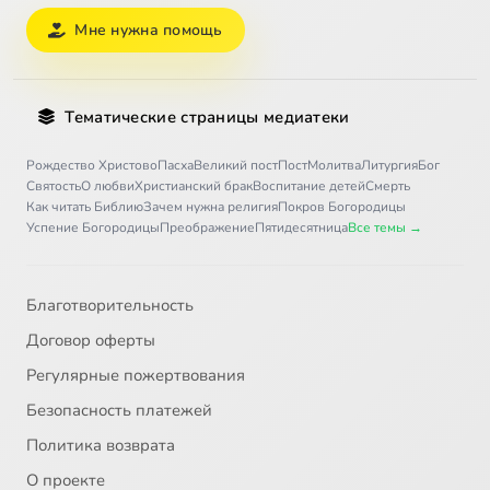
Мне нужна помощь
Тематические страницы медиатеки
Рождество Христово
Пасха
Великий пост
Пост
Молитва
Литургия
Бог
Святость
О любви
Христианский брак
Воспитание детей
Смерть
Как читать Библию
Зачем нужна религия
Покров Богородицы
Успение Богородицы
Преображение
Пятидесятница
Все темы →
Благотворительность
Договор оферты
Регулярные пожертвования
Безопасность платежей
Политика возврата
О проекте