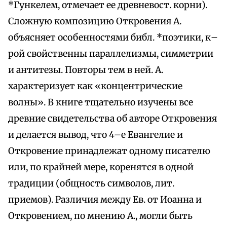
*Гункелем, отмечает ее древневост. корни).
Сложную композицию Откровения А.
объясняет особенностями библ. *поэтики, к–
рой свойственны параллелизмы, симметрии
и антитезы. Повторы тем в ней. А.
характеризует как «концентрические
волны». В книге тщательно изучены все
древние свидетельства об авторе Откровения
и делается вывод, что 4–е Евангелие и
Откровение принадлежат одному писателю
или, по крайней мере, коренятся в одной
традиции (общность символов, лит.
приемов). Различия между Ев. от Иоанна и
Откровением, по мнению А., могли быть