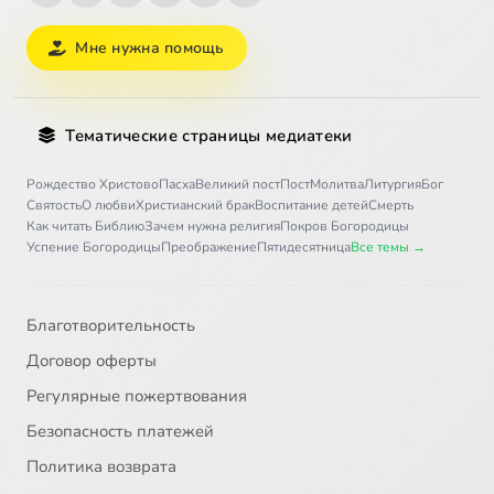
Мне нужна помощь
Тематические страницы медиатеки
Рождество Христово
Пасха
Великий пост
Пост
Молитва
Литургия
Бог
Святость
О любви
Христианский брак
Воспитание детей
Смерть
Как читать Библию
Зачем нужна религия
Покров Богородицы
Успение Богородицы
Преображение
Пятидесятница
Все темы →
Благотворительность
Договор оферты
Регулярные пожертвования
Безопасность платежей
Политика возврата