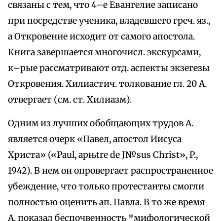
связаны с тем, что 4–е Евангелие записано
при посредстве ученика, владевшего греч. яз.,
а Откровение исходит от самого апостола.
Книга завершается многочисл. экскурсами,
к–рые рассматривают отд. аспекты экзегезы
Откровения. Хилиастич. толкование гл. 20 А.
отвергает (см. ст. Хилиазм).
Одним из лучших обобщающих трудов А.
является очерк «Павел, апостол Иисуса
Христа» («Paul, apњtre de J№sus Christ», P.,
1942). В нем он опровергает распространенное
убеждение, что только протестанты смогли
полностью оценить ап. Павла. В то же время
А. показал беспочвенность *мифологической