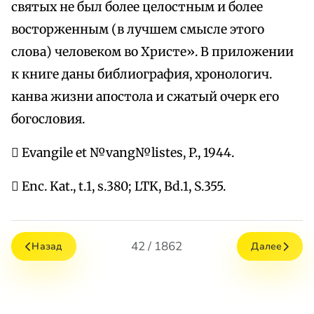
святых не был более целостным и более
восторженным (в лучшем смысле этого
слова) человеком во Христе». В приложении
к книге даны библиография, хронологич.
канва жизни апостола и сжатый очерк его
богословия.
 Evangile et №vang№listes, P., 1944.
 Enc. Kat., t.1, s.380; LTK, Bd.1, S.355.
42 / 1862
Назад
Далее