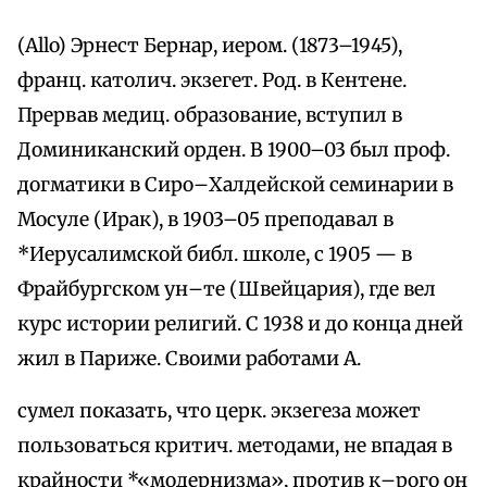
(Allo) Эрнест Бернар, иером. (1873–1945),
франц. католич. экзегет. Род. в Кентене.
Прервав медиц. образование, вступил в
Доминиканский орден. В 1900–03 был проф.
догматики в Сиро–Халдейской семинарии в
Мосуле (Ирак), в 1903–05 преподавал в
*Иерусалимской библ. школе, с 1905 — в
Фрайбургском ун–те (Швейцария), где вел
курс истории религий. С 1938 и до конца дней
жил в Париже. Своими работами А.
сумел показать, что церк. экзегеза может
пользоваться критич. методами, не впадая в
крайности *«модернизма», против к–рого он