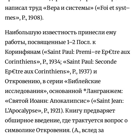
написал труд «Вера и системы» («Foi et syst–
mes», P., 1908).
Наибольшую известность принесли ему
работы, посвященные 1–2 Посл. к
Коринфянам («Saint Paul: Premi–re Ep€tre aux
Corinthiens», P., 1934; «Saint Paul: Seconde
Ep€tre aux Corinthiens», P., 1937) и
Откровению, в серии «Библейские
исследования», основанной *Лангранжем:
«Святой Иоанн: Апокалипсис» («Saint Jean:
L’Apocalypse», P., 1921). Книгу предваряет
обширное введение, где трактуется вопрос о
символике Откровения. (А., вслед за