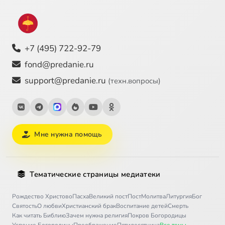
+7 (495) 722-92-79
fond@predanie.ru
support@predanie.ru
(техн.вопросы)
Мне нужна помощь
Тематические страницы медиатеки
Рождество Христово
Пасха
Великий пост
Пост
Молитва
Литургия
Бог
Святость
О любви
Христианский брак
Воспитание детей
Смерть
Как читать Библию
Зачем нужна религия
Покров Богородицы