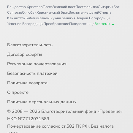
Рождество Христово
Пасха
Великий пост
Пост
Молитва
Литургия
Бог
Святость
О любви
Христианский брак
Воспитание детей
Смерть
Как читать Библию
Зачем нужна религия
Покров Богородицы
Успение Богородицы
Преображение
Пятидесятница
Все темы →
Благотворительность
Договор оферты
Регулярные пожертвования
Безопасность платежей
Политика возврата
О проекте
Политика персональных данных
© 2008 — 2026 Благотворительный фонд «Предание»
НКО №7712031589
Пожертвование согласно ст.582 ГК РФ. Без налога