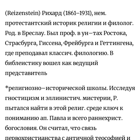
(Reizenstein) Рихард (1861–1931), нем.
протестантский историк религии и филолог.
Род. в Бреслау. Был проф. в ун–тах Ростока,
Страсбурга, Гиссена, Фрейбурга и Геттингена,
где преподавал классич. филологию. В
библеистику вошел как ведущий
представитель
*религиозно–исторической школы. Исследуя
гностицизм и эллинистич. мистерии, Р.
пытался найти в этой религ. среде ключ к
пониманию ап. Павла и всего раннехрист.
богословия. Он считал, что связь
первохристианства с античной теософией и