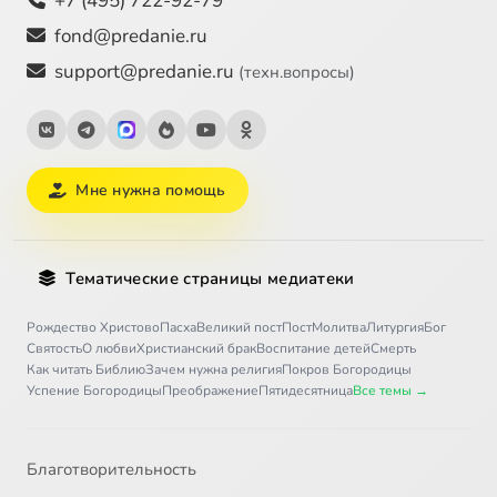
+7 (495) 722-92-79
fond@predanie.ru
support@predanie.ru
(техн.вопросы)
Мне нужна помощь
Тематические страницы медиатеки
Рождество Христово
Пасха
Великий пост
Пост
Молитва
Литургия
Бог
Святость
О любви
Христианский брак
Воспитание детей
Смерть
Как читать Библию
Зачем нужна религия
Покров Богородицы
Успение Богородицы
Преображение
Пятидесятница
Все темы →
Благотворительность