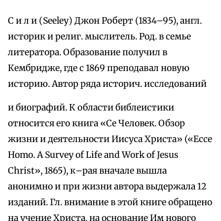
С и л и (Seeley) Джон Роберт (1834–95), англ.
историк и религ. мыслитель. Род. в семье
литератора. Образование получил в
Кембридже, где с 1869 преподавал новую
историю. Автор ряда историч. исследований
и биографий. К области библеистики
относится его книга «Се Человек. Обзор
жизни и деятельности Иисуса Христа» («Ecce
Homo. А Survey of Life and Work of Jesus
Christ», 1865), к–рая вначале вышла
анонимно и при жизни автора выдержала 12
изданий. Гл. внимание в этой книге обращено
на учение Христа, на основание Им нового