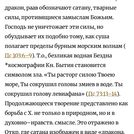
дракон, раав обозначают сатану, тварные
силы, противящиеся замыслам Божьим.
Господь не уничтожает эти силы, но
обуздывает их подобно тому, как суша
полагает пределы бурным морским волнам (
Пс 103:6–9
). Т.о., безликая водная Бездна
*космографии Кн. Бытия становится
символом зла. «Ты расторг силою Твоею
море, Ты сокрушил головы змиев в воде. Ты
сокрушил голову левиафана» (
Пс 73:13–14
).
Продолжающееся творение представлено как
борьба с Х. не только в природном, но и в
духовно–нравств. смысле. Это отражено в
Откр, где сатана изображен в виде «дракона,