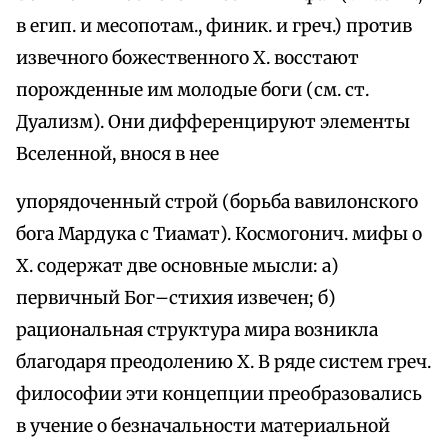
в егип. и месопотам., финик. и греч.) против
извечного божественного Х. восстают
порожденные им молодые боги (см. ст.
Дуализм). Они дифференцируют элементы
Вселенной, внося в нее
упорядоченный строй (борьба вавилонского
бога Мардука с Тиамат). Космогонич. мифы о
Х. содержат две основные мысли: а)
первичный Бог–стихия извечен; б)
рациональная структура мира возникла
благодаря преодолению Х. В ряде систем греч.
философии эти концепции преобразовались
в учение о безначальности материальной