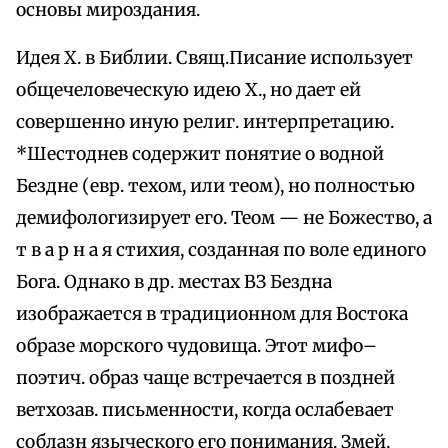
основы мироздания.
Идея Х. в Библии. Свящ.Писание использует
общечеловеческую идею Х., но дает ей
совершенно иную религ. интерпретацию.
*Шестоднев содержит понятие о водной
Бездне (евр. техом, или теом), но полностью
демифологизирует его. Теом — не Божество, а
т в а р н а я стихия, созданная по воле единого
Бога. Однако в др. местах ВЗ Бездна
изображается в традиционном для Востока
образе морского чудовища. Этот мифо–
поэтич. образ чаще встречается в поздней
ветхозав. письменности, когда ослабевает
соблазн языческого его понимания. Змей,