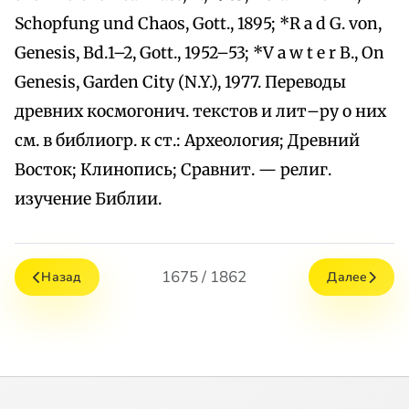
Schopfung und Chaos, Gott., 1895; *R a d G. von,
Genesis, Bd.1–2, Gott., 1952–53; *V a w t e r B., On
Genesis, Garden City (N.Y.), 1977. Переводы
древних космогонич. текстов и лит–ру о них
см. в библиогр. к ст.: Археология; Древний
Восток; Клинопись; Сравнит. — религ.
изучение Библии.
1675 / 1862
Назад
Далее