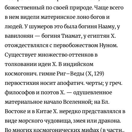
божественный по своей природе. Чаще всего
в нем видели материнское лоно богов и
людей. У шумеров это была богиня Нааму, у
вавилонян — богиня Тиамат, у египтян Х.
отождествлялся с первобожеством Нуном.
Существует множество оттенков в
толковании идеи Х. В индийском
космогонич. гимне Риг–Веды (Х, 129)
первостихия носит апофатич. черты; у греч.
философов и поэтов Х. — одушевленное
материальное начало Вселенной; на Бл.
Востоке и в Китае Х. нередко представлялся в
виде морского чудовища, змея или дракона.
Во многих космогонических мифах (в частн.,