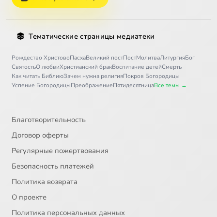
Тематические страницы медиатеки
Рождество Христово
Пасха
Великий пост
Пост
Молитва
Литургия
Бог
Святость
О любви
Христианский брак
Воспитание детей
Смерть
Как читать Библию
Зачем нужна религия
Покров Богородицы
Успение Богородицы
Преображение
Пятидесятница
Все темы →
Благотворительность
Договор оферты
Регулярные пожертвования
Безопасность платежей
Политика возврата
О проекте
Политика персональных данных