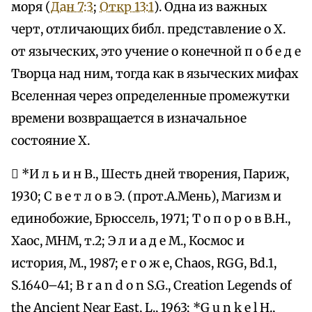
моря (
Дан 7:3
;
Откр 13:1
). Одна из важных
черт, отличающих библ. представление о Х.
от языческих, это учение о конечной п о б е д е
Творца над ним, тогда как в языческих мифах
Вселенная через определенные промежутки
времени возвращается в изначальное
состояние Х.
 *И л ь и н В., Шесть дней творения, Париж,
1930; С в е т л о в Э. (прот.А.Мень), Магизм и
единобожие, Брюссель, 1971; Т о п о р о в В.Н.,
Хаос, МНМ, т.2; Э л и а д е М., Космос и
история, М., 1987; е г о ж е, Chaos, RGG, Bd.1,
S.1640–41; B r a n d o n S.G., Creation Legends of
the Ancient Near East, L., 1963; *G u n k e l H.,