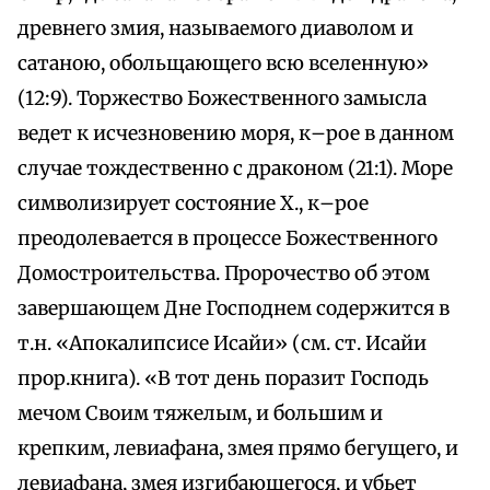
древнего змия, называемого диаволом и
сатаною, обольщающего всю вселенную»
(12:9). Торжество Божественного замысла
ведет к исчезновению моря, к–рое в данном
случае тождественно с драконом (21:1). Море
символизирует состояние Х., к–рое
преодолевается в процессе Божественного
Домостроительства. Пророчество об этом
завершающем Дне Господнем содержится в
т.н. «Апокалипсисе Исайи» (см. ст. Исайи
прор.книга). «В тот день поразит Господь
мечом Своим тяжелым, и большим и
крепким, левиафана, змея прямо бегущего, и
левиафана, змея изгибающегося, и убьет