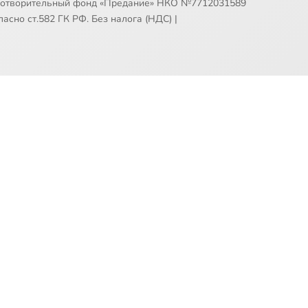
готворительный фонд «Предание» НКО №7712031589
асно ст.582 ГК РФ. Без налога (НДС)
|