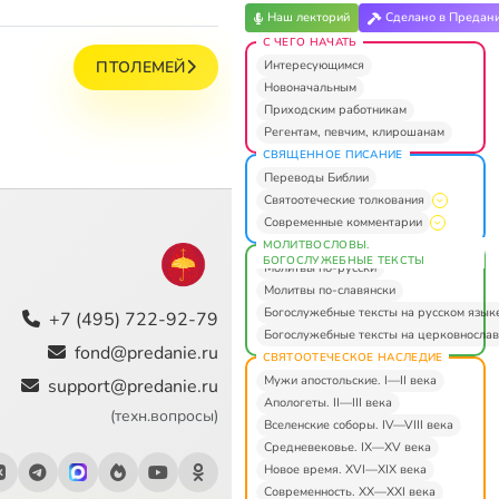
Наш лекторий
Сделано в Предан
С ЧЕГО НАЧАТЬ
Интересующимся
ПТОЛЕМЕЙ
Новоначальным
Приходским работникам
Регентам, певчим, клирошанам
СВЯЩЕННОЕ ПИСАНИЕ
Переводы Библии
Святоотеческие толкования
Современные комментарии
МОЛИТВОСЛОВЫ.
БОГОСЛУЖЕБНЫЕ ТЕКСТЫ
Молитвы по-русски
Молитвы по-славянски
Богослужебные тексты на русском язык
+7 (495) 722-92-79
Богослужебные тексты на церковнослав
fond@predanie.ru
СВЯТООТЕЧЕСКОЕ НАСЛЕДИЕ
Мужи апостольские. I—II века
support@predanie.ru
Апологеты. II—III века
(техн.вопросы)
Вселенские соборы. IV—VIII века
Средневековье. IX—XV века
Новое время. XVI—XIX века
Современность. XX—XXI века