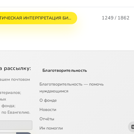
1249 / 1862
ИЧЕСКАЯ ИНТЕРПРЕТАЦИЯ БИ…
а рассылку:
Благотворительность
ашем почтовом
Благотворительность — помочь
нуждающимся
атериалов;
ных
О фонде
 фонда;
Новости
 по Евангелию.
Отчёты
Им помогли