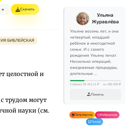
+
Скачать
Ульяна
Журавлёва
Ульяне восемь лет, и она
четвертый, младший
ИЯ БИБЛЕЙСКАЯ
ребёнок в многодетной
семье. И с самого
рождения Ульяну лечат.
Несколько операций,
ежедневные процедуры,
ет целостной и
длительные …
Собрано 50 421,11 ₽
из 180 000 ₽
Помочь
 с трудом могут
ичной науки (см.
Популярное
Избранное
Позже