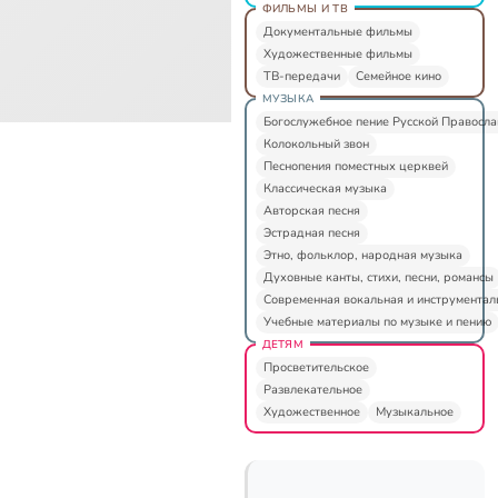
ФИЛЬМЫ И ТВ
Документальные фильмы
Художественные фильмы
ТВ-передачи
Семейное кино
МУЗЫКА
Богослужебное пение Русской Правосл
Колокольный звон
Песнопения поместных церквей
Классическая музыка
Авторская песня
Эстрадная песня
Этно, фольклор, народная музыка
Духовные канты, стихи, песни, романсы
Современная вокальная и инструментал
Учебные материалы по музыке и пению
ДЕТЯМ
Просветительское
Развлекательное
Художественное
Музыкальное