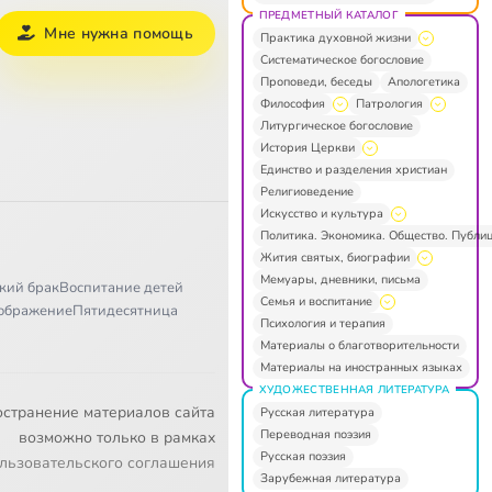
ПРЕДМЕТНЫЙ КАТАЛОГ
Мне нужна помощь
Практика духовной жизни
Систематическое богословие
Проповеди, беседы
Апологетика
Философия
Патрология
Литургическое богословие
История Церкви
Единство и разделения христиан
Религиоведение
Искусство и культура
Политика. Экономика. Общество. Публи
Жития святых, биографии
Мемуары, дневники, письма
кий брак
Воспитание детей
Семья и воспитание
ображение
Пятидесятница
Психология и терапия
Материалы о благотворительности
Материалы на иностранных языках
ХУДОЖЕСТВЕННАЯ ЛИТЕРАТУРА
остранение материалов сайта
Русская литература
Переводная поэзия
возможно только в рамках
Русская поэзия
льзовательского соглашения
Зарубежная литература