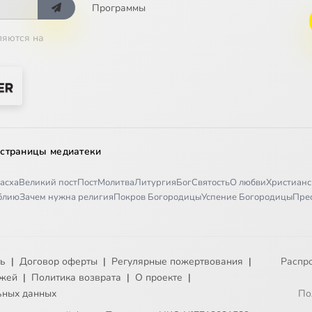
Программы
ляются на
 страницы медиатеки
асха
Великий пост
Пост
Молитва
Литургия
Бог
Святость
О любви
Христианс
иблию
Зачем нужна религия
Покров Богородицы
Успение Богородицы
Пре
ть
|
Договор оферты
|
Регулярные пожертвования
|
Распр
ежей
|
Политика возврата
|
О проекте
|
ьных данных
По