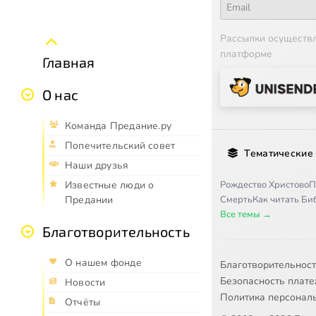
Рассылки осуществ
платформе
Главная
О нас
Команда Предание.ру
Попечительский совет
Тематические
Наши друзья
Рождество Христово
П
Известные люди о
Смерть
Как читать Б
Предании
Все темы →
Благотворительность
О нашем фонде
Благотворительнос
Безопасность плат
Новости
Политика персонал
Отчёты