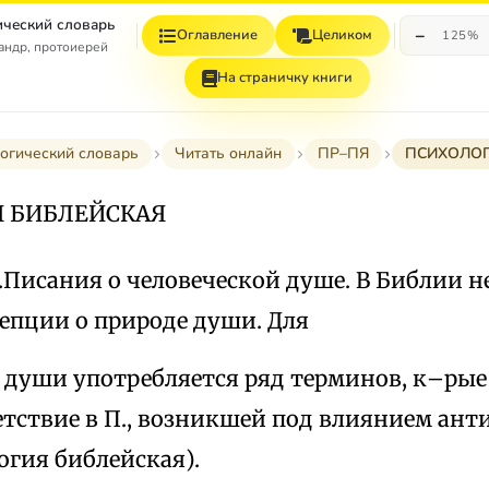
ческий словарь
−
Оглавление
Целиком
125%
андр, протоиерей
На страничку книги
огический словарь
Читать онлайн
ПР–ПЯ
ПСИХОЛОГ
Я БИБЛЕЙСКАЯ
Писания о человеческой душе. В Библии н
епции о природе души. Для
 души употребляется ряд терминов, к–рые
тствие в П., возникшей под влиянием ант
огия библейская).