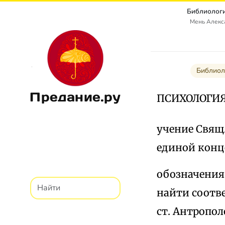
Библиологи
Мень Алекс
Библиол
Предание.ру
ПСИХОЛОГИ
учение Свящ.
единой конц
обозначения
найти соотве
ст. Антропол