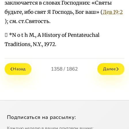
заключается в словах Господних: «Святы
будьте, ибо свят Я Господь, Бог ваш» (
Лев 19:2
); см. ст.Святость.
 *N o t h M., A History of Pentateuchal
Traditions, N.Y., 1972.
1358 / 1862
Назад
Далее
Подписаться на рассылку:
Каждую неделю в вашем почтовом ящике: