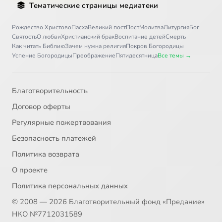
Тематические страницы медиатеки
Рождество Христово
Пасха
Великий пост
Пост
Молитва
Литургия
Бог
Святость
О любви
Христианский брак
Воспитание детей
Смерть
Как читать Библию
Зачем нужна религия
Покров Богородицы
Успение Богородицы
Преображение
Пятидесятница
Все темы →
Благотворительность
Договор оферты
Регулярные пожертвования
Безопасность платежей
Политика возврата
О проекте
Политика персональных данных
© 2008 — 2026 Благотворительный фонд «Предание»
НКО №7712031589