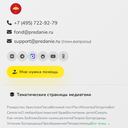
+7 (495) 722-92-79
fond@predanie.ru
support@predanie.ru
(техн.вопросы)
Мне нужна помощь
Тематические страницы медиатеки
Рождество Христово
Пасха
Великий пост
Пост
Молитва
Литургия
Бог
Святость
О любви
Христианский брак
Воспитание детей
Смерть
Как читать Библию
Зачем нужна религия
Покров Богородицы
Успение Богородицы
Преображение
Пятидесятница
Все темы →