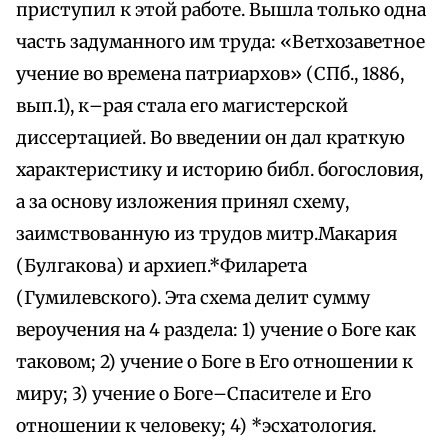
приступил к этой работе. Вышла только одна
часть задуманного им труда: «Ветхозаветное
учение во времена патриархов» (СПб., 1886,
вып.1), к–рая стала его магистерской
диссертацией. Во введении он дал краткую
характеристику и историю библ. богословия,
а за основу изложения принял схему,
заимствованную из трудов митр.Макария
(Булгакова) и архиеп.*Филарета
(Гумилевского). Эта схема делит сумму
вероучения на 4 раздела: 1) учение о Боге как
таковом; 2) учение о Боге в Его отношении к
миру; 3) учение о Боге–Спасителе и Его
отношении к человеку; 4) *эсхатология.