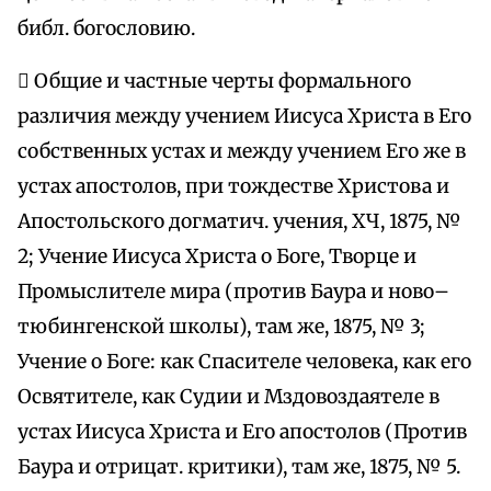
библ. богословию.
 Общие и частные черты формального
различия между учением Иисуса Христа в Его
собственных устах и между учением Его же в
устах апостолов, при тождестве Христова и
Апостольского догматич. учения, ХЧ, 1875, №
2; Учение Иисуса Христа о Боге, Творце и
Промыслителе мира (против Баура и ново–
тюбингенской школы), там же, 1875, № 3;
Учение о Боге: как Спасителе человека, как его
Освятителе, как Судии и Мздовоздаятеле в
устах Иисуса Христа и Его апостолов (Против
Баура и отрицат. критики), там же, 1875, № 5.