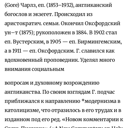
(Gore) Чарлз, еп. (1853–1932), англиканский
богослов и экзегет. Происходил из
аристократич. семьи. Окончил Оксфордский
ун–т (1875); рукоположен в 1884. В 1902 стал
еп. Вустерским, в 1905 — еп. Бирмингемским,
а в 1911 — еп. Оксфордским. Г. славился как
вдохновенный проповедник. Уделял много
внимания социальным
вопросам и духовному возрождению
англиканства. По своим взглядам Г. подчас
приближался к направлению *модернизма в
католицизме, что отразилось в его трудах и в
изданном под его ред. «Новом комментарии к