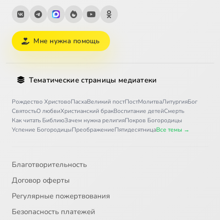
Мне нужна помощь
Тематические страницы медиатеки
Рождество Христово
Пасха
Великий пост
Пост
Молитва
Литургия
Бог
Святость
О любви
Христианский брак
Воспитание детей
Смерть
Как читать Библию
Зачем нужна религия
Покров Богородицы
Успение Богородицы
Преображение
Пятидесятница
Все темы →
Благотворительность
Договор оферты
Регулярные пожертвования
Безопасность платежей