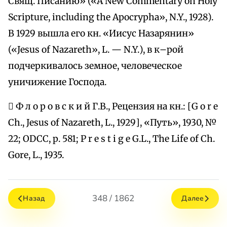
Свящ. Писанию» («A New Commentary on Holy
Scripture, including the Apocrypha», N.Y., 1928).
В 1929 вышла его кн. «Иисус Назарянин»
(«Jesus of Nazareth», L. — N.Y.), в к–рой
подчеркивалось земное, человеческое
уничижение Господа.
 Ф л о р о в с к и й Г.В., Рецензия на кн.: [G o r e
Ch., Jesus of Nazareth, L., 1929], «Путь», 1930, №
22; ODCC, р. 581; P r e s t i g e G.L., The Life of Ch.
Gore, L., 1935.
348 / 1862
Назад
Далее