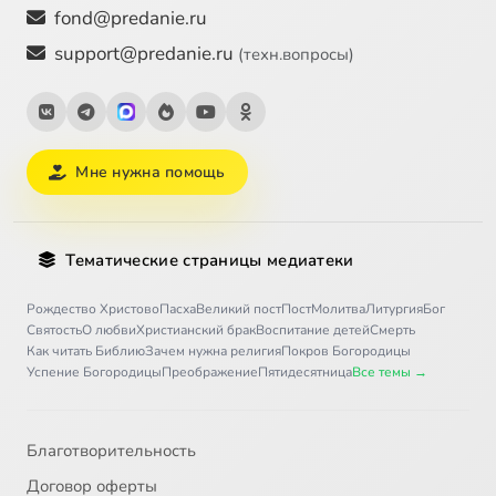
fond@predanie.ru
support@predanie.ru
(техн.вопросы)
Мне нужна помощь
Тематические страницы медиатеки
Рождество Христово
Пасха
Великий пост
Пост
Молитва
Литургия
Бог
Святость
О любви
Христианский брак
Воспитание детей
Смерть
Как читать Библию
Зачем нужна религия
Покров Богородицы
Успение Богородицы
Преображение
Пятидесятница
Все темы →
Благотворительность
Договор оферты