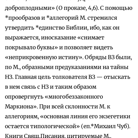
доброплодными» (О проказе, 4,6). С помощью
*прообразов и *аллегорий М. стремился
утвердить *единство Библии, ибо, как он
выражается, иносказание «снимает
покрывало буквы» и позволяет видеть
«неприкровенную истину». Обряды ВЗ были,
по М., образными предуказаниями на тайны
НЗ. Главная цель толкователя ВЗ — отыскать
в нем связь с НЗ и таким образом
опровергнуть «многобеззаконного
Маркиона». При всей склонности М. к
аллегориям, «основная линия его экзегетики
остается типологической» (еп.*Михаил Чуб).
Книги Свящ.Писания, цитируемые М.,