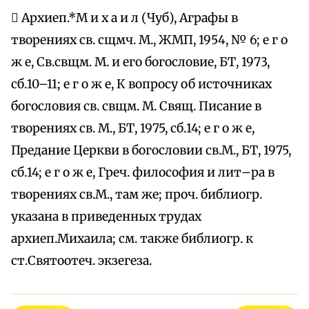
 Архиеп.*М и х а и л (Чуб), Аграфы в
творениях св. сщмч. М., ЖМП, 1954, № 6; е г о
ж е, Св.свщм. М. и его богословие, БТ, 1973,
сб.10–11; е г о ж е, К вопросу об источниках
богословия св. свщм. М. Свящ. Писание в
творениях св. М., БТ, 1975, сб.14; е г о ж е,
Предание Церкви в богословии св.М., БТ, 1975,
сб.14; е г о ж е, Греч. философия и лит–ра в
творениях св.М., там же; проч. библиогр.
указана в приведенных трудах
архиеп.Михаила; см. также библиогр. к
ст.Святоотеч. экзегеза.