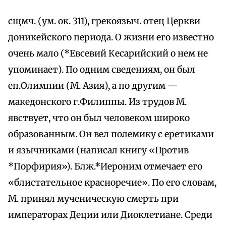
сщмч. (ум. ок. 311), грекоязыч. отец Церкви
доникейского периода. О жизни его известно
очень мало (*Евсевий Кесарийский о нем не
упоминает). По одним сведениям, он был
еп.Олимпии (М. Азия), а по другим —
македонского г.Филиппы. Из трудов М.
явствует, что он был человеком широко
образованным. Он вел полемику с еретиками
и язычниками (написал книгу «Против
*Порфирия»). Блж.*Иероним отмечает его
«блистательное красноречие». По его словам,
М. принял мученическую смерть при
императорах Деции или Диоклетиане. Среди