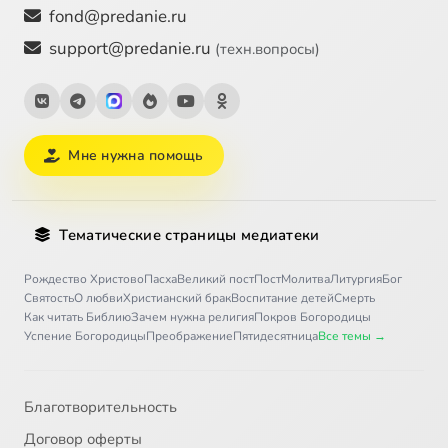
fond@predanie.ru
support@predanie.ru
(техн.вопросы)
Мне нужна помощь
Тематические страницы медиатеки
Рождество Христово
Пасха
Великий пост
Пост
Молитва
Литургия
Бог
Святость
О любви
Христианский брак
Воспитание детей
Смерть
Как читать Библию
Зачем нужна религия
Покров Богородицы
Успение Богородицы
Преображение
Пятидесятница
Все темы →
Благотворительность
Договор оферты