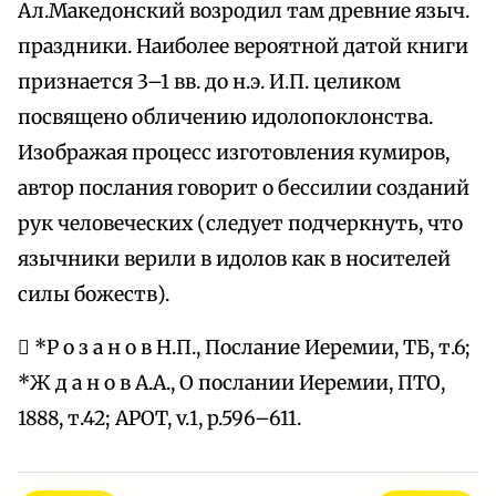
Ал.Македонский возродил там древние языч.
праздники. Наиболее вероятной датой книги
признается 3–1 вв. до н.э. И.П. целиком
посвящено обличению идолопоклонства.
Изображая процесс изготовления кумиров,
автор послания говорит о бессилии созданий
рук человеческих (следует подчеркнуть, что
язычники верили в идолов как в носителей
силы божеств).
 *Р о з а н о в Н.П., Послание Иеремии, ТБ, т.6;
*Ж д а н о в А.А., О послании Иеремии, ПТО,
1888, т.42; APOT, v.1, p.596–611.