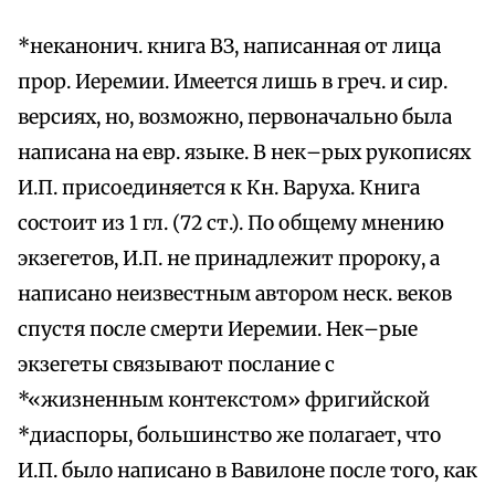
*неканонич. книга ВЗ, написанная от лица
прор. Иеремии. Имеется лишь в греч. и сир.
версиях, но, возможно, первоначально была
написана на евр. языке. В нек–рых рукописях
И.П. присоединяется к Кн. Варуха. Книга
состоит из 1 гл. (72 ст.). По общему мнению
экзегетов, И.П. не принадлежит пророку, а
написано неизвестным автором неск. веков
спустя после смерти Иеремии. Нек–рые
экзегеты связывают послание с
*«жизненным контекстом» фригийской
*диаспоры, большинство же полагает, что
И.П. было написано в Вавилоне после того, как