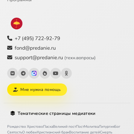
+7 (495) 722-92-79
fond@predanie.ru
support@predanie.ru
(техн.вопросы)
Мне нужна помощь
Тематические страницы медиатеки
Рождество Христово
Пасха
Великий пост
Пост
Молитва
Литургия
Бог
Святость
О любви
Христианский брак
Воспитание детей
Смерть