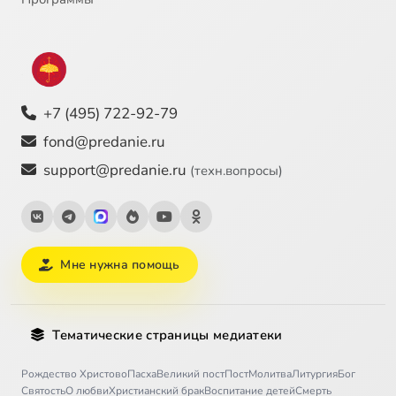
+7 (495) 722-92-79
fond@predanie.ru
support@predanie.ru
(техн.вопросы)
Мне нужна помощь
Тематические страницы медиатеки
Рождество Христово
Пасха
Великий пост
Пост
Молитва
Литургия
Бог
Святость
О любви
Христианский брак
Воспитание детей
Смерть