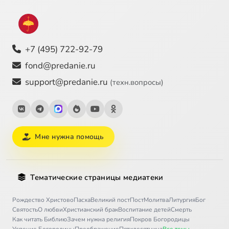
+7 (495) 722-92-79
fond@predanie.ru
support@predanie.ru
(техн.вопросы)
Мне нужна помощь
Тематические страницы медиатеки
Рождество Христово
Пасха
Великий пост
Пост
Молитва
Литургия
Бог
Святость
О любви
Христианский брак
Воспитание детей
Смерть
Как читать Библию
Зачем нужна религия
Покров Богородицы