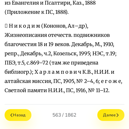
из Евангелия и Псалтири, Каз., 1888
(Приложение к ПС, 1888).
 Н и к о д и м (Кононов, Ал–др),
Жизнеописания отечеств. подвижников
благочестия 18 и 19 веков. Декабрь, М., 1910,
репр., Декабрь, ч.2, Козельск, 1995; НЭС, т.19;
ПБЭ, т.5, с.869–72 (там же приведена
библиогр.); Х а р л а м п о в и ч К.В., Н.И.И. и
алтайская миссия, ПС, 1905, № 2–4, 6; е г о ж е,
Светлой памяти Н.И.И., ПС, 1916, № 11–12.
563 / 1862
Назад
Далее