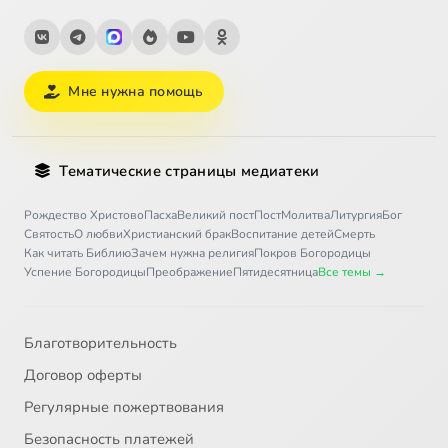
Мне нужна помощь
Тематические страницы медиатеки
Рождество Христово
Пасха
Великий пост
Пост
Молитва
Литургия
Бог
Святость
О любви
Христианский брак
Воспитание детей
Смерть
Как читать Библию
Зачем нужна религия
Покров Богородицы
Успение Богородицы
Преображение
Пятидесятница
Все темы →
Благотворительность
Договор оферты
Регулярные пожертвования
Безопасность платежей