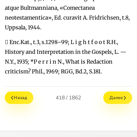
atque Bultmanniana, «Comectanea
neotestamentica», Ed. curavit A. Fridrichsen, t.8,
Uppsala, 1944.
 Enc.Kat., t.3, s.1298–99; L i g h t f o o t R.H.,
History and Interpretation in the Gospels, L. —
N.Y., 1935; *P e r r i n N., What is Redaction
criticism? Phil., 1969; RGG, Bd.2, S.181.
418 / 1862
Назад
Далее