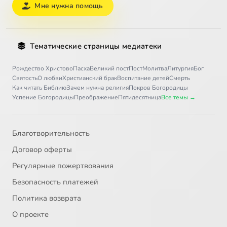
Мне нужна помощь
Тематические страницы медиатеки
Рождество Христово
Пасха
Великий пост
Пост
Молитва
Литургия
Бог
Святость
О любви
Христианский брак
Воспитание детей
Смерть
Как читать Библию
Зачем нужна религия
Покров Богородицы
Успение Богородицы
Преображение
Пятидесятница
Все темы →
Благотворительность
Договор оферты
Регулярные пожертвования
Безопасность платежей
Политика возврата
О проекте