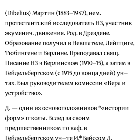
(Dibelius) Мартин (1883–1947), нем.
протестантский исследователь НЗ, участник
экуменич. движения. Род. в Дрездене.
Образование получил в Невшателе, Лейпциге,
Тюбингене и Берлине. Преподавал свящ.
Писание НЗ в Берлинском (1910–15), а затем в
Гейдельбергском (с 1915 до конца дней) ун–
тах. Был руководителем комиссии «Вера и
устройство».
Д. — один из основоположников *«истории
форм» школы. Вслед за своим
предшественником по каф. в
Гейдельбергском ун–те И.*Вайссом Д.