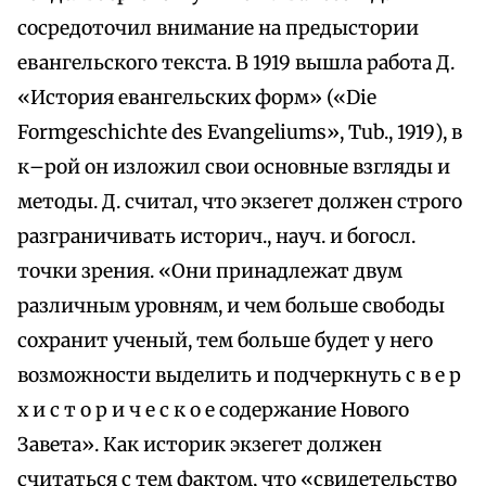
сосредоточил внимание на предыстории
евангельского текста. В 1919 вышла работа Д.
«История евангельских форм» («Die
Formgeschichte des Evangeliums», Tub., 1919), в
к–рой он изложил свои основные взгляды и
методы. Д. считал, что экзегет должен строго
разграничивать историч., науч. и богосл.
точки зрения. «Они принадлежат двум
различным уровням, и чем больше свободы
сохранит ученый, тем больше будет у него
возможности выделить и подчеркнуть с в е р
х и с т о р и ч е с к о е содержание Нового
Завета». Как историк экзегет должен
считаться с тем фактом, что «свидетельство