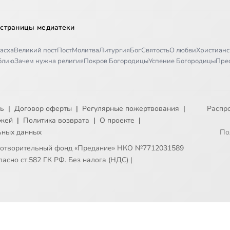
 страницы медиатеки
асха
Великий пост
Пост
Молитва
Литургия
Бог
Святость
О любви
Христианс
иблию
Зачем нужна религия
Покров Богородицы
Успение Богородицы
Пре
ть
|
Договор оферты
|
Регулярные пожертвования
|
Распр
ежей
|
Политика возврата
|
О проекте
|
ьных данных
По
готворительный фонд «Предание» НКО №7712031589
асно ст.582 ГК РФ. Без налога (НДС)
|