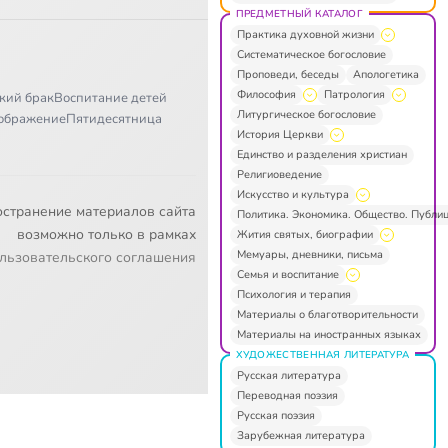
ПРЕДМЕТНЫЙ КАТАЛОГ
Практика духовной жизни
Систематическое богословие
Проповеди, беседы
Апологетика
Философия
Патрология
кий брак
Воспитание детей
Литургическое богословие
ображение
Пятидесятница
История Церкви
Единство и разделения христиан
Религиоведение
Искусство и культура
остранение материалов сайта
Политика. Экономика. Общество. Публи
возможно только в рамках
Жития святых, биографии
Мемуары, дневники, письма
льзовательского соглашения
Семья и воспитание
Психология и терапия
Материалы о благотворительности
Материалы на иностранных языках
ХУДОЖЕСТВЕННАЯ ЛИТЕРАТУРА
Русская литература
Переводная поэзия
Русская поэзия
Зарубежная литература