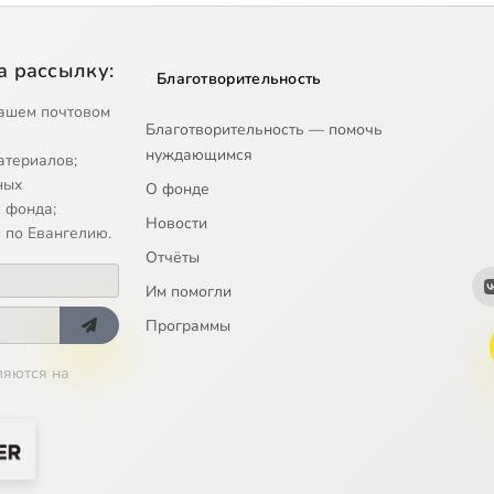
а рассылку:
Благотворительность
ашем почтовом
Благотворительность — помочь
нуждающимся
атериалов;
ных
О фонде
 фонда;
Новости
 по Евангелию.
Отчёты
Им помогли
Программы
ляются на