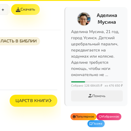
+
Скачать
Аделина
Мусина
Аделина Мусина, 21 год,
город Усинск. Детский
ВЛАСТЬ В БИБЛИИ
церебральный паралич,
передвигается на
ходунках или коляске.
Аделине требуется
помощь, чтобы ноги
окончательно не …
Собрано 126 684,65 ₽
из 476 650 ₽
Помочь
ЦАРСТВ КНИГИ
Популярное
Избранное
Позже