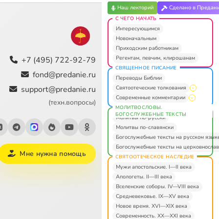
Наш лекторий
Сделано в Предан
С ЧЕГО НАЧАТЬ
Интересующимся
Новоначальным
Приходским работникам
Регентам, певчим, клирошанам
+7 (495) 722-92-79
СВЯЩЕННОЕ ПИСАНИЕ
fond@predanie.ru
Переводы Библии
Святоотеческие толкования
support@predanie.ru
Современные комментарии
(техн.вопросы)
МОЛИТВОСЛОВЫ.
БОГОСЛУЖЕБНЫЕ ТЕКСТЫ
Молитвы по-русски
Молитвы по-славянски
Богослужебные тексты на русском язык
Богослужебные тексты на церковнослав
Мне нужна помощь
СВЯТООТЕЧЕСКОЕ НАСЛЕДИЕ
Мужи апостольские. I—II века
Апологеты. II—III века
Вселенские соборы. IV—VIII века
Средневековье. IX—XV века
Новое время. XVI—XIX века
Современность. XX—XXI века