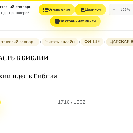
ческий словарь
−
Оглавление
Целиком
125%
андр, протоиерей
На страничку книги
гический словарь
Читать онлайн
ФИ–ШЕ
ЦАРСКАЯ 
АСТЬ В БИБЛИИ
хии идея в Библии.
1716 / 1862