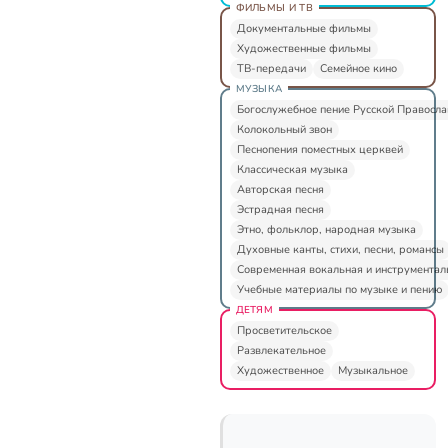
ФИЛЬМЫ И ТВ
Документальные фильмы
Художественные фильмы
ТВ-передачи
Семейное кино
МУЗЫКА
Богослужебное пение Русской Правосл
Колокольный звон
Песнопения поместных церквей
Классическая музыка
Авторская песня
Эстрадная песня
Этно, фольклор, народная музыка
Духовные канты, стихи, песни, романсы
Современная вокальная и инструментал
Учебные материалы по музыке и пению
ДЕТЯМ
Просветительское
Развлекательное
Художественное
Музыкальное