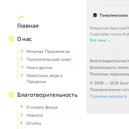
Тематические
Главная
Рождество Христово
П
Смерть
Как читать Б
О нас
Все темы →
Команда Предание.ру
Попечительский совет
Благотворительнос
Безопасность плат
Наши друзья
Политика персонал
Известные люди о
Предании
© 2008 — 2026 Бла
Пожертвование согл
Благотворительность
Политика возврата
О нашем фонде
Новости
Отчёты