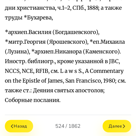
дни христианства, ч.1–2, СПб., 1888; а также
труды *Бухарева,
*архиеп.Василия (Богдашевского),
*митр.Георгия (Ярошевского), *еп.Михаила
(Лузина), *архиеп.Никанора (Каменского).
Иностр. библиогр., кроме указанной в JBC,
NCCS, NCE, RFIB, см. L a w s S., A Commentary
on the Epistle of James, San Francisco, 1980; см.
также ст.: Деяния святых апостолов;
Соборные послания.
524 / 1862
Назад
Далее