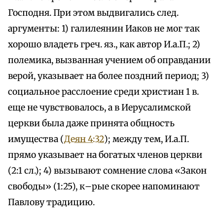
Господня. При этом выдвигались след.
аргументы: 1) галилеянин Иаков не мог так
хорошо владеть греч. яз., как автор И.а.П.; 2)
полемика, вызванная учением об оправдании
верой, указывает на более поздний период; 3)
социальное расслоение среди христиан 1 в.
еще не чувствовалось, а в Иерусалимской
церкви была даже принята общность
имущества (
Деян 4:32
); между тем, И.а.П.
прямо указывает на богатых членов церкви
(2:1 сл.); 4) вызывают сомнение слова «Закон
свободы» (1:25), к–рые скорее напоминают
Павлову традицию.