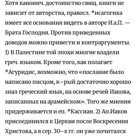
Хотя канонич. достоинство свящ. книги не
зависит от авторства, правосл. *исагогика
имеет все основания видеть в авторе И.а.П. —
Брата Господня. Против приведенных
доводов можно привести и контраргументы.
1) В Палестине той эпохи многие владели
греч. языком. Кроме того, как полагает
*Агуридис, возможно, что «послание было
написано писцом, к–рый достаточно хорошо
знал греческий язык, на основе речей Иакова,
записанных на арамейском». Того же мнения
придерживается и еп. *Кассиан. 2) Ап.Иаков
присоединился к Церкви после Воскресения
Христова, а в сер. 30–х гг. он уже почитался