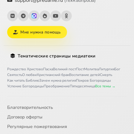
support@predanie.ru
(техн.вопросы)
Мне нужна помощь
Тематические страницы медиатеки
Рождество Христово
Пасха
Великий пост
Пост
Молитва
Литургия
Бог
Святость
О любви
Христианский брак
Воспитание детей
Смерть
Как читать Библию
Зачем нужна религия
Покров Богородицы
Успение Богородицы
Преображение
Пятидесятница
Все темы →
Благотворительность
Договор оферты
Регулярные пожертвования