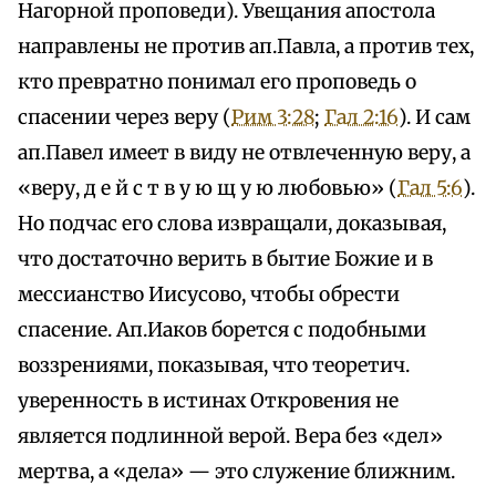
Нагорной проповеди). Увещания апостола
направлены не против ап.Павла, а против тех,
кто превратно понимал его проповедь о
спасении через веру (
Рим 3:28
;
Гал 2:16
). И сам
ап.Павел имеет в виду не отвлеченную веру, а
«веру, д е й с т в у ю щ у ю любовью» (
Гал 5:6
).
Но подчас его слова извращали, доказывая,
что достаточно верить в бытие Божие и в
мессианство Иисусово, чтобы обрести
спасение. Ап.Иаков борется с подобными
воззрениями, показывая, что теоретич.
уверенность в истинах Откровения не
является подлинной верой. Вера без «дел»
мертва, а «дела» — это служение ближним.