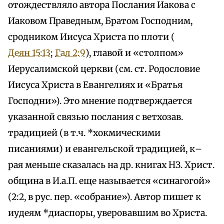
отождествляло автора Послания Иакова с
Иаковом Праведным, Братом Господним,
сродником Иисуса Христа по плоти (
Деян 15:13
;
Гал 2:9
), главой и «столпом»
Иерусалимской церкви (см. ст. Родословие
Иисуса Христа в Евангелиях и «Братья
Господни»). Это мнение подтверждается
указанной связью послания с ветхозав.
традицией (в т.ч. *хокмическими
писаниями) и евангельской традицией, к–
рая меньше сказалась на др. книгах НЗ. Христ.
община в И.а.П. еще называется «синагогой»
(2:2, в рус. пер. «собрание»). Автор пишет к
иудеям *диаспоры, уверовавшим во Христа.