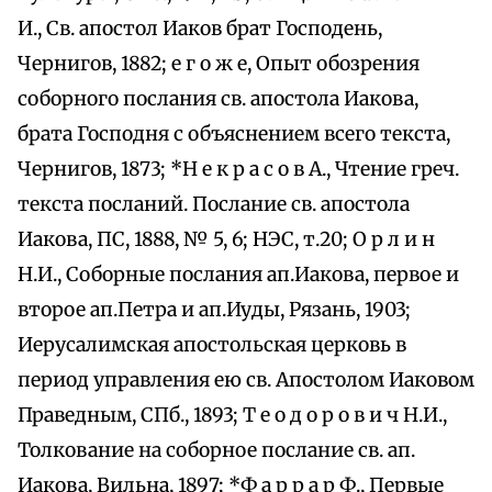
И., Св. апостол Иаков брат Господень,
Чернигов, 1882; е г о ж е, Опыт обозрения
соборного послания св. апостола Иакова,
брата Господня с объяснением всего текста,
Чернигов, 1873; *Н е к р а с о в А., Чтение греч.
текста посланий. Послание св. апостола
Иакова, ПС, 1888, № 5, 6; НЭС, т.20; О р л и н
Н.И., Соборные послания ап.Иакова, первое и
второе ап.Петра и ап.Иуды, Рязань, 1903;
Иерусалимская апостольская церковь в
период управления ею св. Апостолом Иаковом
Праведным, СПб., 1893; Т е о д о р о в и ч Н.И.,
Толкование на соборное послание св. ап.
Иакова, Вильна, 1897; *Ф а р р а р Ф., Первые