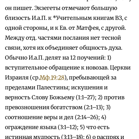
он пишет. Экзегеты отмечают большую
близость И.а.П. к *Учительным книгам ВЗ, с
одной стороны, и к Ев. от Матфея, с другой.
Между отд. частями послания нет тесной
связи, хотя их объединяет общность духа.
Обычно И.а.П. делят на 12 поучений: 1)
вступительное обращение к новозав. Церкви
Израиля (ср.
Мф 19:28
), пребывающей за
пределами Палестины; искушения и
верность Слову Божьему (1:1–27); 2) против
превозношения богатством (2:1–13); 3)
соотношение веры и дел (2:14–26); 4)
ограждение языка (3:1–12); 5) что есть
истинная мудрость (3:13–18); 6) о распрях и