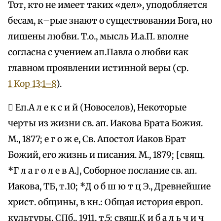
Тот, кто не имеет таких «дел», уподобляется
бесам, к–рые знают о существовании Бога, но
лишены любви. Т.о., мысль И.а.П. вполне
согласна с учением ап.Павла о любви как
главном проявлении истинной веры (ср.
1 Кор 13:1–8
).
 Еп.А л е к с и й (Новоселов), Некоторые
черты из жизни св. ап. Иакова Брата Божия.
М., 1877; е г о ж е, Св. Апостол Иаков Брат
Божий, его жизнь и писания. М., 1879; [свящ.
*Г л а г о л е в А.], Соборное послание св. ап.
Иакова, ТБ, т.10; *Д о б ш ю т ц Э., Древнейшие
христ. общины, в кн.: Общая история европ.
культуры, СПб., 1911, т.5; свящ.К и б а л ь ч и ч