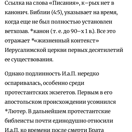
Ссылка на слова «Писания», к–рых нет в
канонич. Библии (4:5), указывает на время,
когда еще не был полностью установлен
ветхозав. *канон (т. е. до 90–х 1 в.). Все это
отражает *«жизненный контекст»
Иерусалимской церкви первых десятилетий
ее существования.
Однако подлинность И.а.П. нередко
оспаривалась, особенно среди
протестантских экзегетов. Первым в его
апостольском происхождении усомнился
*Лютер. В дальнейшем протестантские
библеисты почти единодушно относили
И.а.П. ко времени после смерти Брата