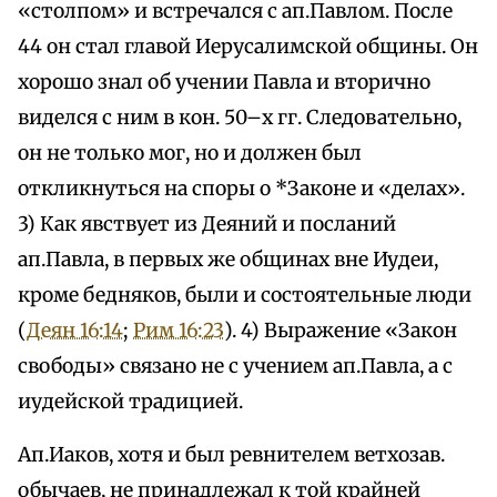
«столпом» и встречался с ап.Павлом. После
44 он стал главой Иерусалимской общины. Он
хорошо знал об учении Павла и вторично
виделся с ним в кон. 50–х гг. Следовательно,
он не только мог, но и должен был
откликнуться на споры о *Законе и «делах».
3) Как явствует из Деяний и посланий
ап.Павла, в первых же общинах вне Иудеи,
кроме бедняков, были и состоятельные люди
(
Деян 16:14
;
Рим 16:23
). 4) Выражение «Закон
свободы» связано не с учением ап.Павла, а с
иудейской традицией.
Ап.Иаков, хотя и был ревнителем ветхозав.
обычаев, не принадлежал к той крайней