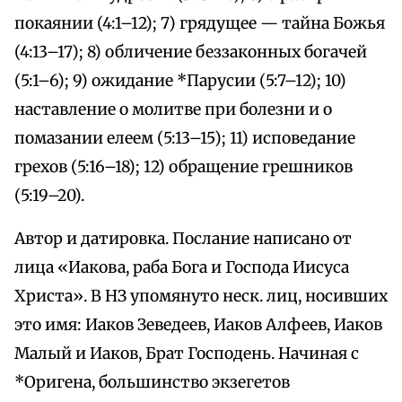
покаянии (4:1–12); 7) грядущее — тайна Божья
(4:13–17); 8) обличение беззаконных богачей
(5:1–6); 9) ожидание *Парусии (5:7–12); 10)
наставление о молитве при болезни и о
помазании елеем (5:13–15); 11) исповедание
грехов (5:16–18); 12) обращение грешников
(5:19–20).
Автор и датировка. Послание написано от
лица «Иакова, раба Бога и Господа Иисуса
Христа». В НЗ упомянуто неск. лиц, носивших
это имя: Иаков Зеведеев, Иаков Алфеев, Иаков
Малый и Иаков, Брат Господень. Начиная с
*Оригена, большинство экзегетов