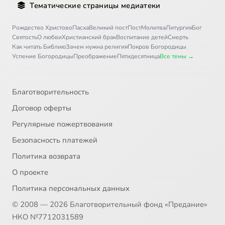
Тематические страницы медиатеки
Рождество Христово
Пасха
Великий пост
Пост
Молитва
Литургия
Бог
Святость
О любви
Христианский брак
Воспитание детей
Смерть
Как читать Библию
Зачем нужна религия
Покров Богородицы
Успение Богородицы
Преображение
Пятидесятница
Все темы →
Благотворительность
Договор оферты
Регулярные пожертвования
Безопасность платежей
Политика возврата
О проекте
Политика персональных данных
© 2008 — 2026 Благотворительный фонд «Предание»
НКО №7712031589