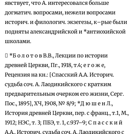
явствует, что А. интересовался больше
догматич. вопросами, нежели вопросами
историч. и филологич. экзегезы, к–рые были
подняты александрийской и *антиохийской
школами.
 *Б о л о т о в В.В., Лекции по истории
древней Церкви, Пг., 1918, т.4; е г о ж е,
Рецензия на кн.: [Спасский А.А. Историч.
судьба соч. А. Лаодикийского с кратким
предварительным очерком его жизни, Серг.
Пос., 1895], ХЧ, 1908, № 8/9; *Д ю ш е н Л.,
История древней Церкви, пер. с франц., т.1, М.,
1912; НЭС, т. 3; ПБЭ, т. 1, с.937–9; С п а с с к и й
А.А., Историч. судьба соч. А. Лаодикийского с