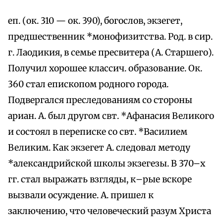
еп. (ок. 310 — ок. 390), богослов, экзегет,
предшественник *монофизитства. Род. в сир.
г. Лаодикия, в семье пресвитера (А. Старшего).
Получил хорошее классич. образование. Ок.
360 стал епископом родного города.
Подвергался преследованиям со стороны
ариан. А. был другом свт. *Афанасия Великого
и состоял в переписке со свт. *Василием
Великим. Как экзегет А. следовал методу
*александрийской школы экзегезы. В 370–х
гг. стал выражать взгляды, к–рые вскоре
вызвали осуждение. А. пришел к
заключению, что человеческий разум Христа