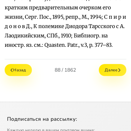
кратким предварительным очерком его
жизни, Серг. Пос., 1895, репр., М., 1994; С п и р и
д о н о в Д., К полемике Диодора Тарсского с А.
Лаодикийским, СПб., 1910; Библиогр. на
иностр. яз. см.: Quasten. Patr., v.3, p. 377–83.
88 / 1862
Назад
Далее
Подписаться на рассылку:
Каждую неделю в вашем почтовом ящике: