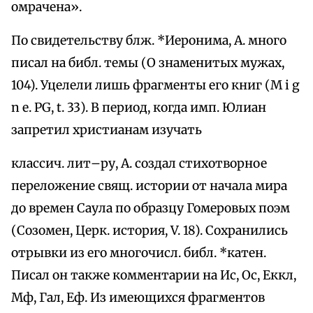
омрачена».
По свидетельству блж. *Иеронима, А. много
писал на библ. темы (О знаменитых мужах,
104). Уцелели лишь фрагменты его книг (M i g
n e. PG, t. 33). В период, когда имп. Юлиан
запретил христианам изучать
классич. лит–ру, А. создал стихотворное
переложение свящ. истории от начала мира
до времен Саула по образцу Гомеровых поэм
(Созомен, Церк. история, V. 18). Сохранились
отрывки из его многочисл. библ. *катен.
Писал он также комментарии на Ис, Ос, Еккл,
Мф, Гал, Еф. Из имеющихся фрагментов