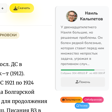
+
Скачать
Наиль
Калыпетов
У двенадцатилетнего
Наиля большие, но
РКОВСКИ
решаемые проблемы. Он
болен редкой болезнью,
которая ставит перед ним
множество непростых
задача, угрожая в
осл. ДС в
противном случ…
–т (1912).
Собрано 304 499,63 ₽
из 400 000 ₽
 1921 по 1924
Помочь
а Болгарской
Популярное
Избранное
г для продолжения
Позже
щ. Писания ВЗ в