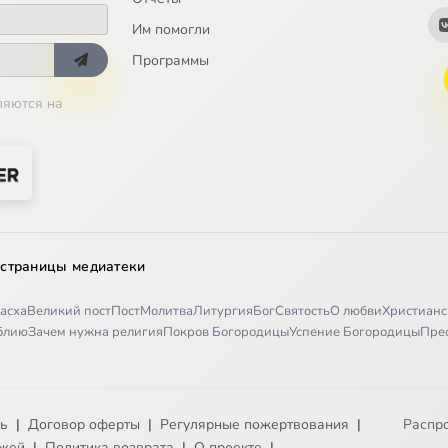
Им помогли
Программы
ляются на
 страницы медиатеки
асха
Великий пост
Пост
Молитва
Литургия
Бог
Святость
О любви
Христианс
иблию
Зачем нужна религия
Покров Богородицы
Успение Богородицы
Пре
ть
|
Договор оферты
|
Регулярные пожертвования
|
Распр
ежей
|
Политика возврата
|
О проекте
|