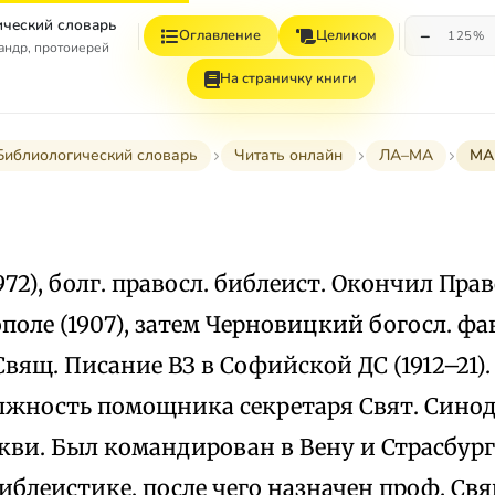
ческий словарь
−
Оглавление
Целиком
125%
андр, протоиерей
На страничку книги
Библиологический словарь
Читать онлайн
ЛА–МА
МА
972), болг. правосл. библеист. Окончил Прав
оле (1907), затем Черновицкий богосл. фак
вящ. Писание ВЗ в Софийской ДС (1912–21). С
лжность помощника секретаря Свят. Синод
ркви. Был командирован в Вену и Страсбур
иблеистике, после чего назначен проф. Свя