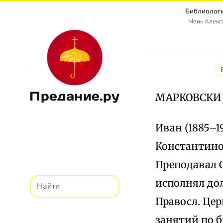
Библиологи
Мень Алекс
Предание.ру
МАРКОВСКИ
Иван (1885–1
Константиноп
Преподавал С
исполнял до
Правосл. Це
занятий по б