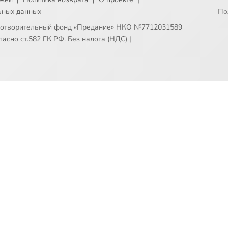
ьных данных
По
готворительный фонд «Предание» НКО №7712031589
асно ст.582 ГК РФ. Без налога (НДС)
|