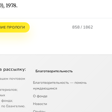
), 1978.
858 / 1862
КИЕ ПРОЛОГИ
а рассылку:
Благотворительность
ашем почтовом
Благотворительность — помочь
нуждающимся
атериалов;
ных
О фонде
 фонда;
Новости
 по Евангелию.
Отчёты