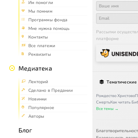
Им помогли
Мы помним
Программы фонда
Мне нужна помощь
Рассылки осуществ
Контакты
платформе
Все платежи
Реквизиты
Медиатека
Лекторий
Тематические
Сделано в Предании
Рождество Христово
П
Новинки
Смерть
Как читать Б
Популярное
Все темы →
Авторы
Блог
Благотворительнос
Безопасность плат