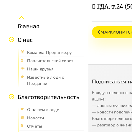
 ГДА, т.24 (50
Главная
МАРКИОНИТС
О нас
Команда Предание.ру
Попечительский совет
Наши друзья
Известные люди о
Подписаться н
Предании
Каждую неделю в в
Благотворительность
ящике:
— анонсы лучших м
О нашем фонде
— новости подопеч
Новости
Благотворительного
— разговор о жизни
Отчёты