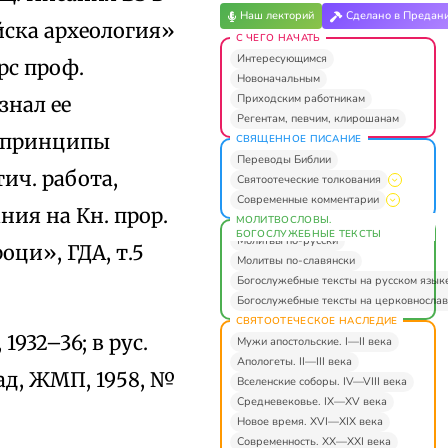
Наш лекторий
Сделано в Предан
йска археология»
С ЧЕГО НАЧАТЬ
Интересующимся
рс проф.
Новоначальным
Приходским работникам
знал ее
Регентам, певчим, клирошанам
т принципы
СВЯЩЕННОЕ ПИСАНИЕ
Переводы Библии
ич. работа,
Святоотеческие толкования
Современные комментарии
ния на Кн. прор.
МОЛИТВОСЛОВЫ.
БОГОСЛУЖЕБНЫЕ ТЕКСТЫ
Молитвы по-русски
оци», ГДА, т.5
Молитвы по-славянски
Богослужебные тексты на русском язык
Богослужебные тексты на церковнослав
СВЯТООТЕЧЕСКОЕ НАСЛЕДИЕ
1932–36; в рус.
Мужи апостольские. I—II века
Апологеты. II—III века
ад, ЖМП, 1958, №
Вселенские соборы. IV—VIII века
Средневековье. IX—XV века
Новое время. XVI—XIX века
Современность. XX—XXI века