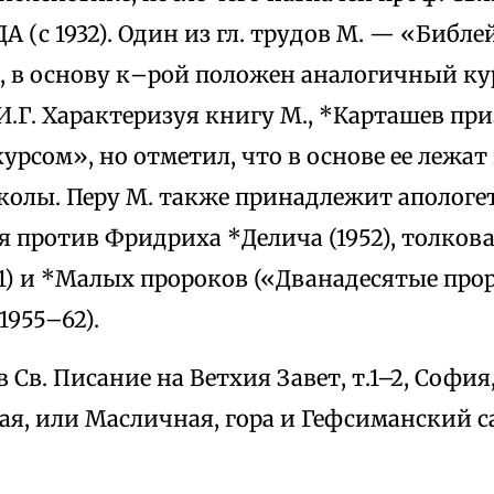
 (с 1932). Один из гл. трудов М. — «Библе
), в основу к–рой положен аналогичный ку
.Г. Характеризуя книгу М., *Карташев при
урсом», но отметил, что в основе ее лежа
олы. Перу М. также принадлежит апологет
 против Фридриха *Делича (1952), толкова
1) и *Малых пророков («Дванадесятые прор
 1955–62).
 Св. Писание на Ветхия Завет, т.1–2, София, 
кая, или Масличная, гора и Гефсиманский с