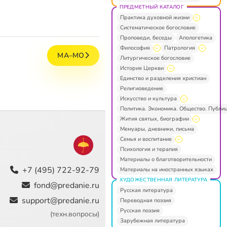
ПРЕДМЕТНЫЙ КАТАЛОГ
Практика духовной жизни
Систематическое богословие
Проповеди, беседы
Апологетика
Философия
Патрология
МА–МО
Литургическое богословие
История Церкви
Единство и разделения христиан
Религиоведение
Искусство и культура
Политика. Экономика. Общество. Публи
Жития святых, биографии
Мемуары, дневники, письма
Семья и воспитание
Психология и терапия
Материалы о благотворительности
+7 (495) 722-92-79
Материалы на иностранных языках
ХУДОЖЕСТВЕННАЯ ЛИТЕРАТУРА
fond@predanie.ru
Русская литература
support@predanie.ru
Переводная поэзия
Русская поэзия
(техн.вопросы)
Зарубежная литература