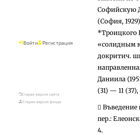
Софийскую ДА
(София, 1929
*Троицкого И
Войти
Регистрация
«солидным к
докритич. шк
направленная
Даниила (195
(31) — 11 (37),
Старая версия сайта
Старая версия фонда
 Въведение в
пер.: Елеонс
4.