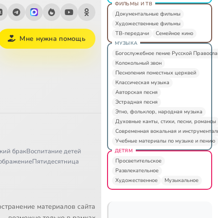
ФИЛЬМЫ И ТВ
Документальные фильмы
Художественные фильмы
ТВ-передачи
Семейное кино
Мне нужна помощь
МУЗЫКА
Богослужебное пение Русской Правосл
Колокольный звон
Песнопения поместных церквей
Классическая музыка
Авторская песня
Эстрадная песня
Этно, фольклор, народная музыка
Духовные канты, стихи, песни, романсы
Современная вокальная и инструментал
Учебные материалы по музыке и пению
кий брак
Воспитание детей
ДЕТЯМ
Просветительское
ображение
Пятидесятница
Развлекательное
Художественное
Музыкальное
остранение материалов сайта
возможно только в рамках