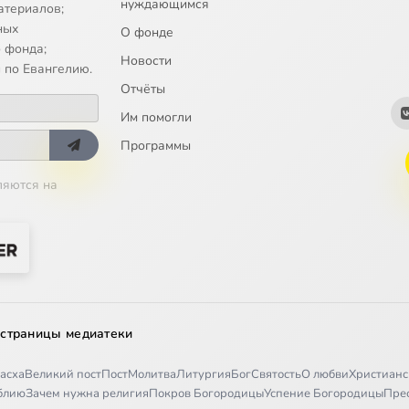
нуждающимся
атериалов;
ных
О фонде
 фонда;
Новости
 по Евангелию.
Отчёты
Им помогли
Программы
ляются на
 страницы медиатеки
асха
Великий пост
Пост
Молитва
Литургия
Бог
Святость
О любви
Христианс
иблию
Зачем нужна религия
Покров Богородицы
Успение Богородицы
Пре