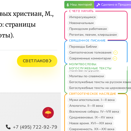
Наш лекторий
Сделано в Предан
С ЧЕГО НАЧАТЬ
вых христиан, М.,
Интересующимся
Новоначальным
во: страницы
Приходским работникам
оты).
Регентам, певчим, клирошанам
СВЯЩЕННОЕ ПИСАНИЕ
Переводы Библии
Святоотеческие толкования
Современные комментарии
СВЕТЛАКОВ
МОЛИТВОСЛОВЫ.
БОГОСЛУЖЕБНЫЕ ТЕКСТЫ
Молитвы по-русски
Молитвы по-славянски
Богослужебные тексты на русском язык
Богослужебные тексты на церковнослав
СВЯТООТЕЧЕСКОЕ НАСЛЕДИЕ
Мужи апостольские. I—II века
Апологеты. II—III века
Вселенские соборы. IV—VIII века
Средневековье. IX—XV века
Новое время. XVI—XIX века
+7 (495) 722-92-79
Современность. XX—XXI века