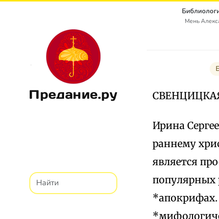
Библиологи
Мень Алекс
Предание.ру
СВЕНЦИЦКА
Ирина Сергее
раннему хри
является про
популярных 
*апокрифах.
*мифологиче