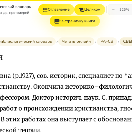
ческий словарь
−
Оглавление
Целиком
125%
андр, протоиерей
На страничку книги
Библиологический словарь
Читать онлайн
РА–СВ
СВЕ
Я
вна (р.1927), сов. историк, специалист по 
стианству. Окончила историко–филологич.
фессором. Доктор историч. наук. С. прина
работ о происхождении христианства, гно
 В этих работах она выступает с обоснова
ской теории.