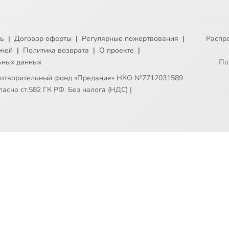
ть
|
Договор оферты
|
Регулярные пожертвования
|
Распр
ежей
|
Политика возврата
|
О проекте
|
ьных данных
По
готворительный фонд «Предание» НКО №7712031589
асно ст.582 ГК РФ. Без налога (НДС)
|