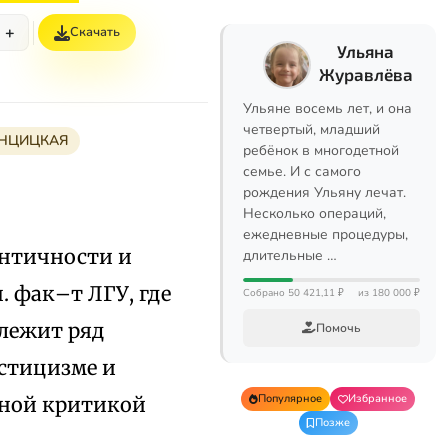
+
Скачать
Ульяна
Журавлёва
Ульяне восемь лет, и она
четвертый, младший
НЦИЦКАЯ
ребёнок в многодетной
семье. И с самого
рождения Ульяну лечат.
Несколько операций,
ежедневные процедуры,
*античности и
длительные …
 фак–т ЛГУ, где
Собрано 50 421,11 ₽
из 180 000 ₽
длежит ряд
Помочь
стицизме и
Популярное
Избранное
нной критикой
Позже