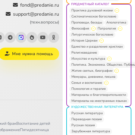
fond@predanie.ru
ПРЕДМЕТНЫЙ КАТАЛОГ
Практика духовной жизни
support@predanie.ru
Систематическое богословие
(техн.вопросы)
Проповеди, беседы
Апологетика
Философия
Патрология
Литургическое богословие
История Церкви
Единство и разделения христиан
Религиоведение
Мне нужна помощь
Искусство и культура
Политика. Экономика. Общество. Публи
Жития святых, биографии
Мемуары, дневники, письма
Семья и воспитание
Психология и терапия
Материалы о благотворительности
Материалы на иностранных языках
ХУДОЖЕСТВЕННАЯ ЛИТЕРАТУРА
Русская литература
Переводная поэзия
кий брак
Воспитание детей
Русская поэзия
ображение
Пятидесятница
Зарубежная литература