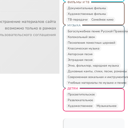
ФИЛЬМЫ И ТВ
Документальные фильмы
Художественные фильмы
ТВ-передачи
Семейное кино
остранение материалов сайта
МУЗЫКА
возможно только в рамках
Богослужебное пение Русской Правосл
льзовательского соглашения
Колокольный звон
Песнопения поместных церквей
Классическая музыка
Авторская песня
Эстрадная песня
Этно, фольклор, народная музыка
Духовные канты, стихи, песни, романсы
Современная вокальная и инструментал
Учебные материалы по музыке и пению
ДЕТЯМ
Просветительское
Развлекательное
Художественное
Музыкальное