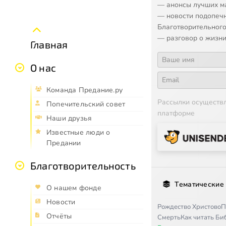
— анонсы лучших м
— новости подопеч
Благотворительного
— разговор о жизни
Главная
О нас
Команда Предание.ру
Рассылки осуществ
Попечительский совет
платформе
Наши друзья
Известные люди о
Предании
Благотворительность
Тематические
О нашем фонде
Новости
Рождество Христово
П
Отчёты
Смерть
Как читать Б