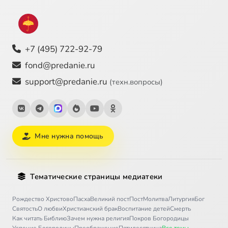
+7 (495) 722-92-79
fond@predanie.ru
support@predanie.ru
(техн.вопросы)
Мне нужна помощь
Тематические страницы медиатеки
Рождество Христово
Пасха
Великий пост
Пост
Молитва
Литургия
Бог
Святость
О любви
Христианский брак
Воспитание детей
Смерть
Как читать Библию
Зачем нужна религия
Покров Богородицы