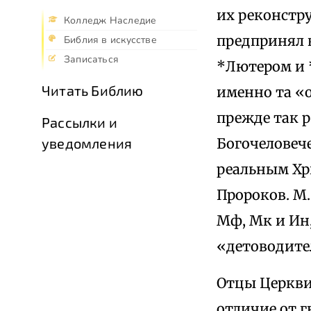
их реконстр
Колледж Наследие
предпринял в
Библия в искусстве
Записаться
*Лютером и 
Читать Библию
именно та «
прежде так р
Рассылки и
Богочеловече
уведомления
реальным Хр
Пророков. М
Мф, Мк и Ин,
«детоводите
Отцы Церкви 
отличие от г