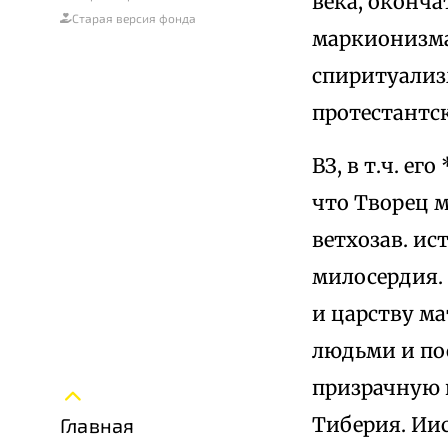
века, оконча
Старая версия фонда
маркионизма
спиритуализ
протестантс
ВЗ, в т.ч. е
что Творец м
ветхозав. и
милосердия.
и царству ма
людьми и пос
призрачную п
Тиберия. Иис
Главная