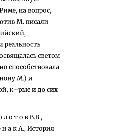
Риме, на вопрос,
ротив М. писали
рийский,
и реальность
 освящалась светом
но способствовала
нону М.) и
ой, к–рые и до сих
л о т о в В.В.,
 н а к А., История