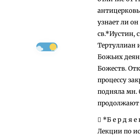
антицерковь.
узнает ли он
св.*Иустин,
Тертуллиан 
Божьих деяни
Божеств. От
процессу зак
подняла мн. 
продолжают 
 *Б е р д я е
Лекции по ист