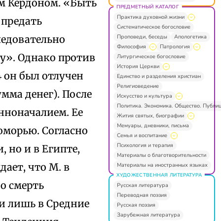
ом Кердоном. «Быть
ПРЕДМЕТНЫЙ КАТАЛОГ
Практика духовной жизни
 предать
Систематическое богословие
Проповеди, беседы
Апологетика
ледовательно
Философия
Патрология
у». Однако против
Литургическое богословие
История Церкви
4 он был отлучен
Единство и разделения христиан
Религиоведение
мма денег). После
Искусство и культура
Политика. Экономика. Общество. Публи
енноначалием. Ее
Жития святых, биографии
Мемуары, дневники, письма
оморью. Согласно
Семья и воспитание
Психология и терапия
 но и в Египте,
Материалы о благотворительности
ает, что М. в
Материалы на иностранных языках
ХУДОЖЕСТВЕННАЯ ЛИТЕРАТУРА
но смерть
Русская литература
Переводная поэзия
и лишь в Средние
Русская поэзия
Зарубежная литература