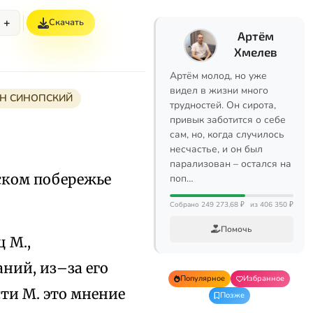
+
Скачать
Артём
Хмелев
Артём молод, но уже
видел в жизни много
Н СИНОПСКИЙ
трудностей. Он сирота,
привык заботится о себе
сам, но, когда случилось
несчастье, и он был
парализован – остался на
йском побережье
поп…
Собрано 249 273,68 ₽
из 406 350 ₽
Помочь
 М.,
аний, из–за его
Популярное
Избранное
ти М. это мнение
Позже