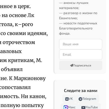
— анонсы лучших
нное в церк.
материалов;
— разговор о жизни по
 на основе Лк
Евангелию;
— новости подопечных
стола, к–рого
Благотворительного
 со своими идеями,
фонда.
 и отрочеством
 Павловых
им критикам, М.
Подписаться
 объявил
ине. К Маркионову
сопоставлял
Следите за нами
тимость. Ни канон,
VK
Telegram
е полную попытку
Макс
YouTube