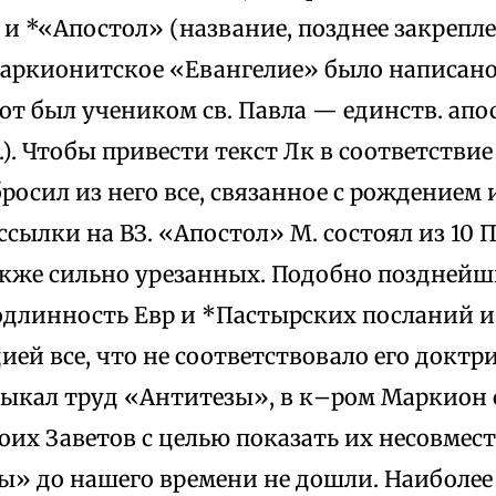
и *«Апостол» (название, позднее закрепле
Маркионитское «Евангелие» было написано
от был учеником св. Павла — единств. апо
). Чтобы привести текст Лк в соответствие
росил из него все, связанное с рождением
 ссылки на ВЗ. «Апостол» М. состоял из 10
акже сильно урезанных. Подобно позднейш
одлинность Евр и *Пастырских посланий и
ей все, что не соответствовало его доктр
ыкал труд «Антитезы», в к–ром Маркион 
оих Заветов с целью показать их несовмес
ы» до нашего времени не дошли. Наиболе