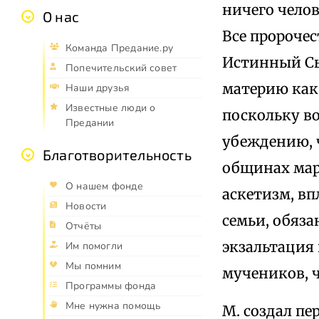
ничего челов
О нас
Все пророчес
Команда Предание.ру
Истинный Сы
Попечительский совет
материю как 
Наши друзья
Известные люди о
поскольку в
Предании
убеждению, ч
Благотворительность
общинах мар
О нашем фонде
аскетизм, вп
Новости
семьи, обяза
Отчёты
экзальтация 
Им помогли
Мы помним
мучеников, ч
Программы фонда
Мне нужна помощь
М. создал пе