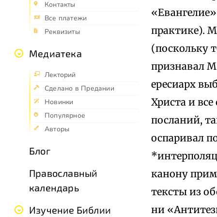
Контакты
«Евангелие» 
Все платежи
практике). 
Реквизиты
(поскольку т
Медиатека
признавал М.
Лекторий
ересиарх выб
Сделано в Предании
Христа и все
Новинки
Популярное
посланий, т
Авторы
оспаривал п
Блог
*интерполяци
Православный
канону прим
календарь
тексты из об
ни «Антитез
Изучение Библии