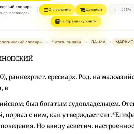
ческий словарь
−
Оглавление
Целиком
125%
андр, протоиерей
На страничку книги
ологический словарь
Читать онлайн
ЛА–МА
МАРКИО
ИНОПСКИЙ
60), раннехрист. ересиарх. Род. на малоази
, в
ийском; был богатым судовладельцем. Отец
, порвал с ним, как утверждает свт.*Епиф
поведения. Но ввиду аскетич. настроеннос