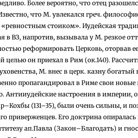
ведливо. Более вероятно, что отец разошел
звестно, что М. увлекался греч. философи
о «ревностным стоиком». Иудейская тради
я в ВЗ, напротив, вызывала у М. резкое от
остью реформировать Церковь, оторвав ее
ой целью он приехал в Рим (ок.140). Рассч
ховенства, М. внес в церк. казну богатый в
венно пропагандировал в Риме свои новые 
о. Антииудейские настроения в империи, 
р–Кохбы (131–35), были очень сильны, и по
го приверженцев. Его доктрина опиралась
нтитезу ап.Павла (Закон–Благодать) и гно