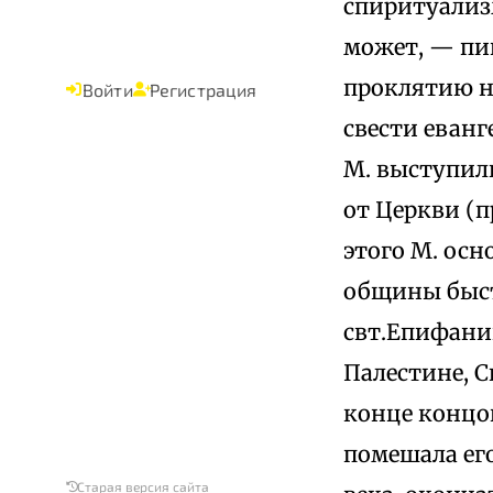
спиритуализм
может, — пи
проклятию не
Войти
Регистрация
свести еван
М. выступили
от Церкви (п
этого М. осн
общины быст
свт.Епифанию
Палестине, С
конце концов
помешала ег
Старая версия сайта