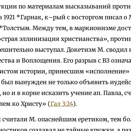
укции по материалам высказываний прот
 1921 *Гарнак, к–рый с восторгом писал о М
*Толстым. Между тем, в маркионизме дост
острая эллинизация христианства», проти
ешительно выступал. Докетизм М. сводил 
ства и Воплощения. Его разрыв с ВЗ означа
истом истории, принесшим «исполнение» 
. был вынужден не только объявить иуде
 но и в корне исказить учение ап. Павла, 
лем ко Христу» (
Гал 3:24
).
считали М. опаснейшим еретиком, тем бол
ностиков создавал не тайные кружки, а р