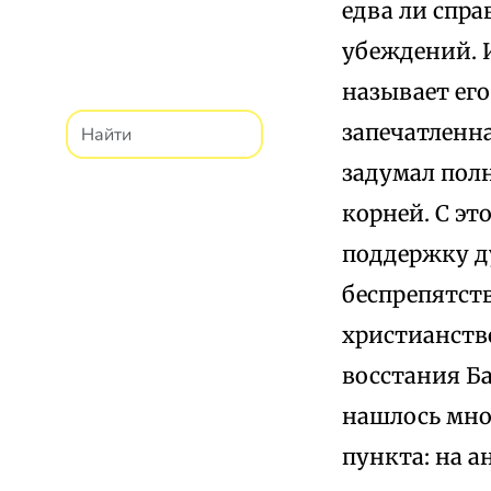
едва ли спра
убеждений. И
называет ег
запечатленна
задумал полн
корней. С эт
поддержку ду
беспрепятст
христианств
восстания Ба
нашлось мно
пункта: на а