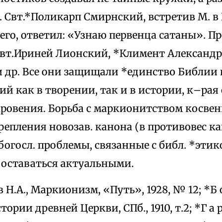
 Свт.*Поликарп Смирнский, встретив М. в 
 его, ответил: «Узнаю первенца сатаны». П
 свт.Ириней Лионский, *Климент Александ
и др. Все они защищали *единство Библии 
й как в творении, так и в истории, к–рая
кровения. Борьба с маркионитством косвен
репления новозав. канона (в противовес ка
богосл. проблемы, связанные с библ. *этик
оставаться актуальными.
 в Н.А., Маркионизм, «Путь», 1928, № 12; *Б о 
ории древней Церкви, СПб., 1910, т.2; *Г а р