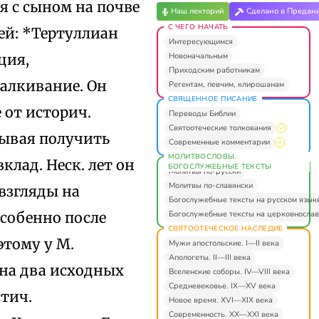
ся с сыном на почве
Наш лекторий
Сделано в Предан
С ЧЕГО НАЧАТЬ
ей: *Тертуллиан
Интересующимся
Новоначальным
ция,
Приходским работникам
талкивание. Он
Регентам, певчим, клирошанам
СВЯЩЕННОЕ ПИСАНИЕ
 от историч.
Переводы Библии
Святоотеческие толкования
итывая получить
Современные комментарии
МОЛИТВОСЛОВЫ.
клад. Неск. лет он
БОГОСЛУЖЕБНЫЕ ТЕКСТЫ
Молитвы по-русски
Молитвы по-славянски
взгляды на
Богослужебные тексты на русском язык
Богослужебные тексты на церковнослав
особенно после
СВЯТООТЕЧЕСКОЕ НАСЛЕДИЕ
этому у М.
Мужи апостольские. I—II века
Апологеты. II—III века
 на два исходных
Вселенские соборы. IV—VIII века
Средневековье. IX—XV века
стич.
Новое время. XVI—XIX века
Современность. XX—XXI века