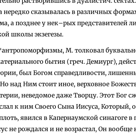
тельно растворившись в дуалистич. сектах
 нередко сказывалась в различных форма
ма, а позднее у нек–рых представителей л
кой школы экзегезы.
го *антропоморфизмы, М. толковал буквальн
атериального бытия (греч. Демиург), дей
стории, был Богом справедливости, лишенн
 Но над Ним стоит иное, верховное Божест
терии, неведомое даже Творцу. Этот Бог с
лал к ним Своего Сына Иисуса, Который, 
лоть, явился в Капернаумской синагоге в 
ус не рождался и не возрастал, Он вообще 