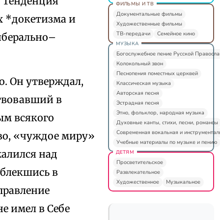
. Тенденция
ФИЛЬМЫ И ТВ
Документальные фильмы
х *докетизма и
Художественные фильмы
ТВ-передачи
Семейное кино
иберально–
МУЗЫКА
Богослужебное пение Русской Правосл
Колокольный звон
Песнопения поместных церквей
о. Он утверждал,
Классическая музыка
Авторская песня
ствовавший в
Эстрадная песня
Этно, фольклор, народная музыка
ым всякого
Духовные канты, стихи, песни, романсы
Современная вокальная и инструментал
во, «чуждое миру»
Учебные материалы по музыке и пению
жалился над
ДЕТЯМ
Просветительское
облекшись в
Развлекательное
Художественное
Музыкальное
правление
не имел в Себе