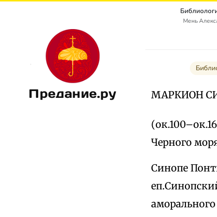
Библиологи
Мень Алекс
Библи
Предание.ру
МАРКИОН С
(ок.100–ок.1
Черного моря
Синопе Понт
еп.Синопский
аморального 