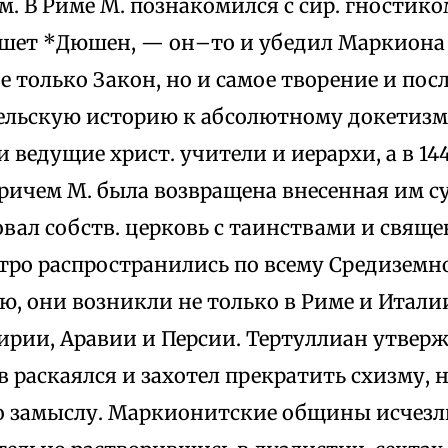
. В Риме М. познакомился с сир. гностик
шет *Дюшен, — он–то и убедил Маркиона
 только Закон, но и самое творение и пос
гельскую историю к абсолютному докетизм
 ведущие христ. учители и иерархи, а в 14
ричем М. была возвращена внесенная им су
овал собств. церковь с таинствами и свящ
ро распространились по всему Средиземн
, они возникли не только в Риме и Италии,
ирии, Аравии и Персии. Тертуллиан утвержд
 раскаялся и захотел прекратить схизму, 
о замыслу. Маркионитские общины исчезл