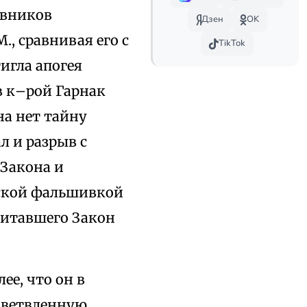
ивников
Дзен
OK
., сравнивая его с
TikTok
игла апогея
в к–рой Гарнак
на нет тайну
л и разрыв с
Закона и
йской фальшивкой
считавшего Закон
ее, что он в
азветвленную