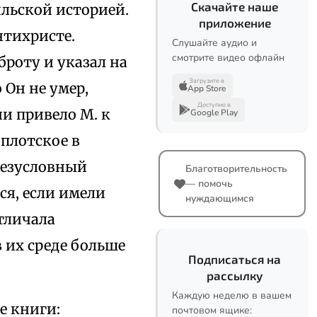
Скачайте наше
ильской историей.
приложение
нтихристе.
Слушайте аудио и
смотрите видео офлайн
роту и указал на
Загрузите в
 Он не умер,
App Store
Доступно в
и привело М. к
Google Play
 плотское в
безусловный
Благотворительность
— помочь
ся, если имели
нуждающимся
тличала
 их среде больше
Подписаться на
рассылку
Каждую неделю в вашем
е книги:
почтовом ящике: