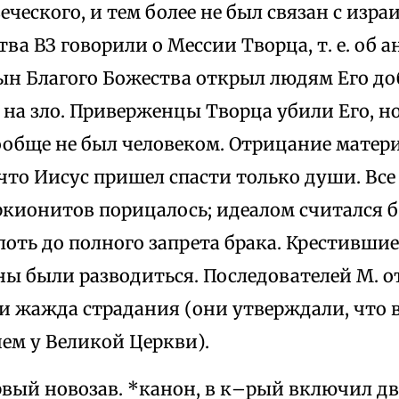
еческого, и тем более не был связан с изра
тва ВЗ говорили о Мессии Творца, т. е. об а
н Благого Божества открыл людям Его доб
на зло. Приверженцы Творца убили Его, но
ообще не был человеком. Отрицание матери
то Иисус пришел спасти только души. Все
кионитов порицалось; идеалом считался 
лоть до полного запрета брака. Крестившие
ны были разводиться. Последователей М. о
и жажда страдания (они утверждали, что в
ем у Великой Церкви).
рвый новозав. *канон, в к–рый включил дв