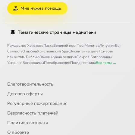
Мне нужна помощь
Тематические страницы медиатеки
Рождество Христово
Пасха
Великий пост
Пост
Молитва
Литургия
Бог
Святость
О любви
Христианский брак
Воспитание детей
Смерть
Как читать Библию
Зачем нужна религия
Покров Богородицы
Успение Богородицы
Преображение
Пятидесятница
Все темы →
Благотворительность
Договор оферты
Регулярные пожертвования
Безопасность платежей
Политика возврата
О проекте