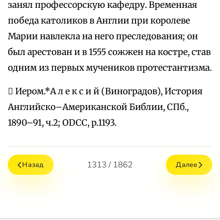
занял профессорскую кафедру. Временная
победа католиков в Англии при королеве
Марии навлекла на него преследования; он
был арестован и в 1555 сожжен на костре, став
одним из первых мучеников протестантизма.
 Иером.*A л е к с и й (Виноградов), История
Английско–Американской Библии, СПб.,
1890–91, ч.2; ODCC, p.1193.
1313 / 1862
Назад
Далее