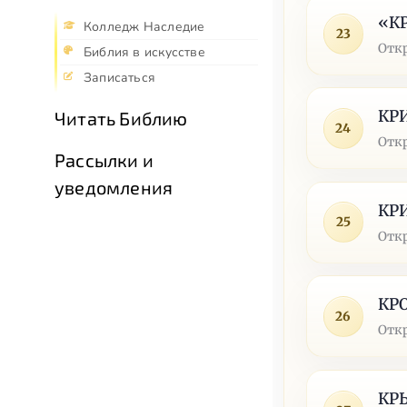
«К
Колледж Наследие
23
Отк
Библия в искусстве
Записаться
КР
Читать Библию
24
Отк
Рассылки и
уведомления
КР
25
Отк
КР
26
Отк
КР