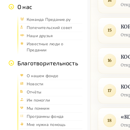
14
Отк
О нас
Команда Предание.ру
КО
Попечительский совет
15
Отк
Наши друзья
Известные люди о
Предании
КО
16
Благотворительность
Отк
О нашем фонде
Новости
КО
17
Отчёты
Отк
Им помогли
Мы помним
«К
Программы фонда
18
Мне нужна помощь
Отк