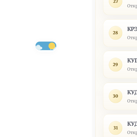
27
Отк
КР
28
Отк
КУ
29
Отк
КУ
30
Отк
КУ
31
Отк