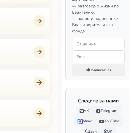
— разговор о жизни по
Евангелию;
— новости подопечных
Благотворительного
фонда.
Подписаться
Следите за нами
VK
Telegram
Макс
YouTube
Дзен
OK