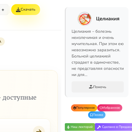
+
Скачать
Целиакия
Целиакия – болезнь
неизлечимая и очень
А
мучительная. При этом ею
невозможно заразиться.
Больной целиакией
страдает в одиночестве,
не представляя опасности
ни для…
Помочь
— доступные
Популярное
Избранное
Позже
Наш лекторий
Сделано в Предан