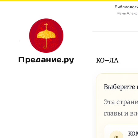
Библиологи
Мень Алекс
Предание.ру
КО–ЛА
Выберите 
Эта стран
главы и в
КО
01