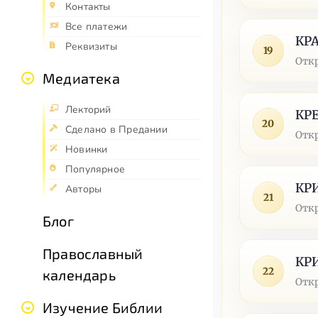
Контакты
Все платежи
КР
Реквизиты
19
Отк
Медиатека
Лекторий
КР
20
Сделано в Предании
Отк
Новинки
Популярное
КР
Авторы
21
Отк
Блог
Православный
КР
22
календарь
Отк
Изучение Библии