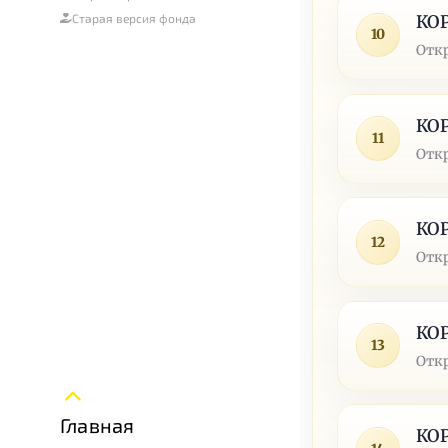
КО
Старая версия фонда
10
Отк
КО
11
Отк
КО
12
Отк
КО
13
Отк
Главная
КО