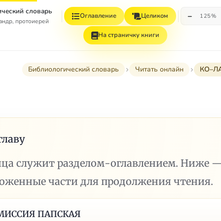
ческий словарь
−
Оглавление
Целиком
125%
андр, протоиерей
На страничку книги
Библиологический словарь
Читать онлайн
КО–Л
главу
ица служит разделом-оглавлением. Ниже 
ложенные части для продолжения чтения.
МИССИЯ ПАПСКАЯ