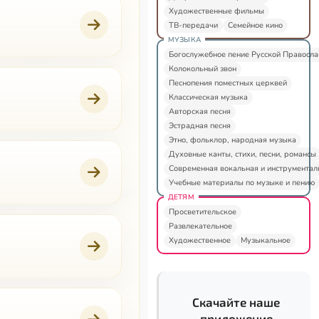
Художественные фильмы
ТВ-передачи
Семейное кино
МУЗЫКА
Богослужебное пение Русской Правосл
Колокольный звон
Песнопения поместных церквей
Классическая музыка
Авторская песня
Эстрадная песня
Этно, фольклор, народная музыка
Духовные канты, стихи, песни, романсы
Современная вокальная и инструментал
Учебные материалы по музыке и пению
ДЕТЯМ
Просветительское
Развлекательное
Художественное
Музыкальное
Скачайте наше
приложение