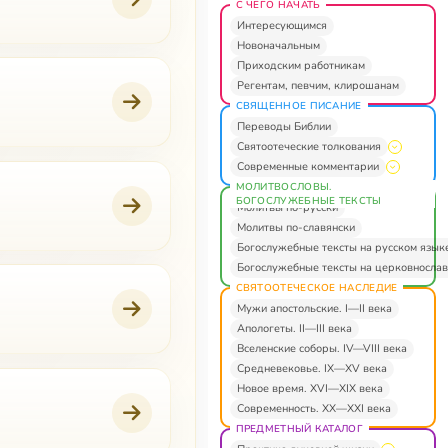
С ЧЕГО НАЧАТЬ
Интересующимся
Новоначальным
Приходским работникам
Регентам, певчим, клирошанам
СВЯЩЕННОЕ ПИСАНИЕ
Переводы Библии
Святоотеческие толкования
Современные комментарии
МОЛИТВОСЛОВЫ.
БОГОСЛУЖЕБНЫЕ ТЕКСТЫ
Молитвы по-русски
Молитвы по-славянски
Богослужебные тексты на русском язык
Богослужебные тексты на церковнослав
СВЯТООТЕЧЕСКОЕ НАСЛЕДИЕ
Мужи апостольские. I—II века
Апологеты. II—III века
Вселенские соборы. IV—VIII века
Средневековье. IX—XV века
Новое время. XVI—XIX века
Современность. XX—XXI века
ПРЕДМЕТНЫЙ КАТАЛОГ