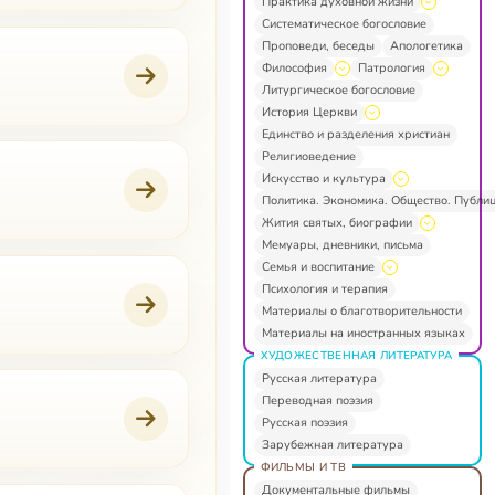
Практика духовной жизни
Систематическое богословие
Проповеди, беседы
Апологетика
Философия
Патрология
Литургическое богословие
История Церкви
Единство и разделения христиан
Религиоведение
Искусство и культура
Политика. Экономика. Общество. Публи
Жития святых, биографии
Мемуары, дневники, письма
Семья и воспитание
Психология и терапия
Материалы о благотворительности
Материалы на иностранных языках
ХУДОЖЕСТВЕННАЯ ЛИТЕРАТУРА
Русская литература
Переводная поэзия
Русская поэзия
Зарубежная литература
ФИЛЬМЫ И ТВ
Документальные фильмы