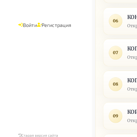
КО
06
Войти
Регистрация
Отк
КО
07
Отк
КО
08
Отк
КО
09
Отк
Старая версия сайта