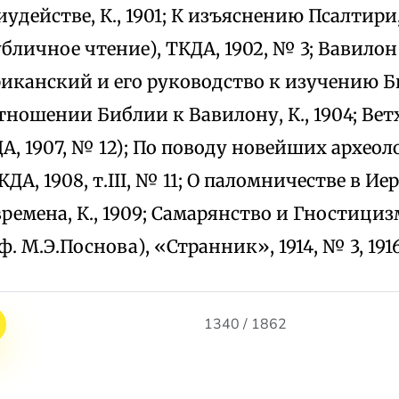
удействе, К., 1901; К изъяснению Псалтири,
бличное чтение), ТКДА, 1902, № 3; Вавилон и
анский и его руководство к изучению Биб
тношении Библии к Вавилону, К., 1904; Ве
А, 1907, № 12); По поводу новейших археол
ДА, 1908, т.III, № 11; О паломничестве в Ие
ремена, К., 1909; Самарянство и Гностициз
. М.Э.Поснова), «Странник», 1914, № 3, 1916
1340 / 1862