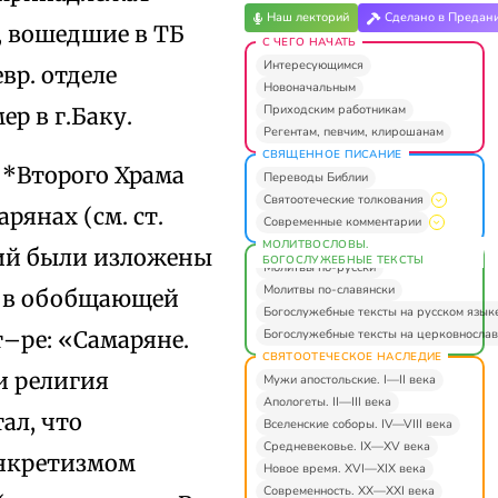
Наш лекторий
Сделано в Предан
), вошедшие в ТБ
С ЧЕГО НАЧАТЬ
Интересующимся
евр. отделе
Новоначальным
Приходским работникам
ер в г.Баку.
Регентам, певчим, клирошанам
СВЯЩЕННОЕ ПИСАНИЕ
 *Второго Храма
Переводы Библии
Святоотеческие толкования
рянах (см. ст.
Современные комментарии
МОЛИТВОСЛОВЫ.
ний были изложены
БОГОСЛУЖЕБНЫЕ ТЕКСТЫ
Молитвы по-русски
Молитвы по-славянски
 и в обобщающей
Богослужебные тексты на русском язык
Богослужебные тексты на церковнослав
т–ре: «Самаряне.
СВЯТООТЕЧЕСКОЕ НАСЛЕДИЕ
и религия
Мужи апостольские. I—II века
Апологеты. II—III века
тал, что
Вселенские соборы. IV—VIII века
Средневековье. IX—XV века
инкретизмом
Новое время. XVI—XIX века
Современность. XX—XXI века