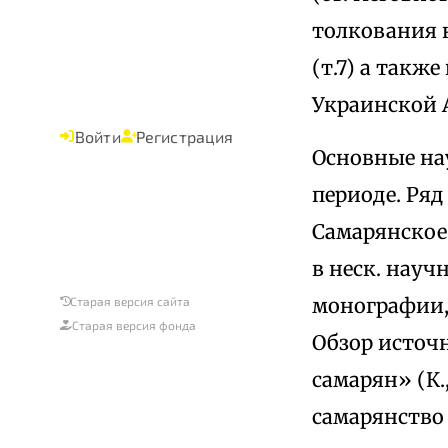
толкования н
(т.7) а также
Украинской А
Войти
Регистрация
Основные на
периоде. Ряд
Самарянское
в неск. науч
монографии, 
Старая версия сайта
Старая версия фонда
Обзор источ
самарян» (К.,
самарянство