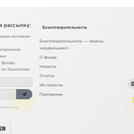
а рассылку:
Благотворительность
ашем почтовом
Благотворительность — помочь
нуждающимся
атериалов;
ных
О фонде
 фонда;
Новости
 по Евангелию.
Отчёты
Им помогли
Программы
ляются на