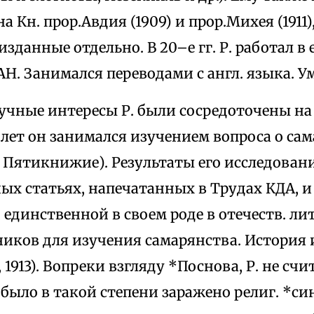
а Кн. прор.Авдия (1909) и прор.Михея (1911
 изданные отдельно. В 20–е гг. Р. работал в 
Н. Занимался переводами с англ. языка. Ум
учные интересы Р. были сосредоточены на
 лет он занимался изучением вопроса о сама
 Пятикнижие). Результаты его исследова
ных статьях, напечатанных в Трудах КДА,
единственной в своем роде в отечеств. ли
ников для изучения самарянства. История 
 1913). Вопреки взгляду *Поснова, Р. не счи
 было в такой степени заражено религ. *с