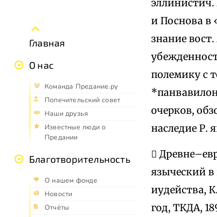
эллинистич. 
и Поснова в 
знание вост.
Главная
убежденность
О нас
полемику с 
Команда Предание.ру
*панвавилон
Попечительский совет
очерков, обз
Наши друзья
наследие Р. 
Известные люди о
Предании
 Древне–евр
Благотворительность
языческий в 
О нашем фонде
иудейства, К
Новости
год, ТКДА, 1
Отчёты