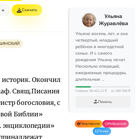
+
Скачать
Ульяна
Журавлёва
Ульяне восемь лет, и она
четвертый, младший
БИНСКИЙ
ребёнок в многодетной
семье. И с самого
рождения Ульяну лечат.
Несколько операций,
ежедневные процедуры,
 и историк. Окончил
длительные …
 каф. Свящ.Писания
Собрано 50 421,11 ₽
из 180 000 ₽
истр богословия, с
Помочь
ковой Библии»
Популярное
Избранное
л. энциклопедии»
Позже
е принадлежат