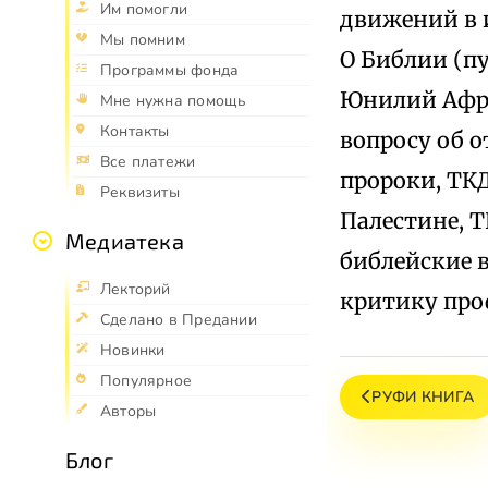
Им помогли
движений в и
Мы помним
О Библии (пу
Программы фонда
Юнилий Африк
Мне нужна помощь
Контакты
вопросу об о
Все платежи
пророки, ТКД
Реквизиты
Палестине, ТК
Медиатека
библейские в
Лекторий
критику проф
Сделано в Предании
Новинки
Популярное
РУФИ КНИГА
Авторы
Блог