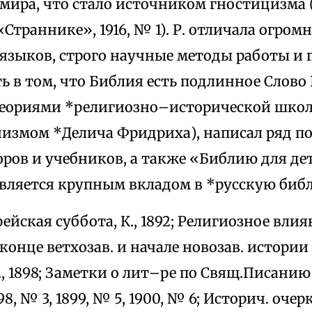
мира, что стало источником гностицизма (
«Страннике», 1916, № 1). Р. отличала огром
 языков, строго научные методы работы и 
 в том, что Библия есть подлинное Слово 
теориями *религиозно–исторической школы 
измом *Делича Фридриха), написал ряд п
оров и учебников, а также «Библию для детей
является крупным вкладом в *русскую биб
ейская суббота, К., 1892; Религиозное вли
конце ветхозав. и начале новозав. истории
., 1898; Заметки о лит–ре по Свящ.Писанию
898, № 3, 1899, № 5, 1900, № 6; Историч. оч