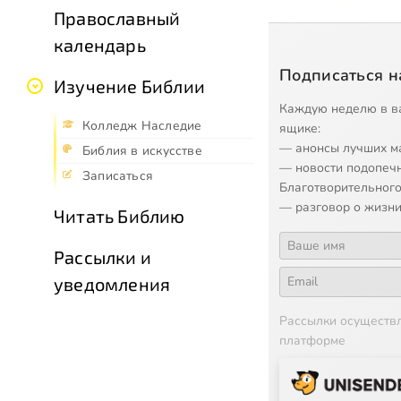
Православный
календарь
Подписаться н
Изучение Библии
Каждую неделю в в
Колледж Наследие
ящике:
— анонсы лучших м
Библия в искусстве
— новости подопеч
Записаться
Благотворительного
— разговор о жизни
Читать Библию
Рассылки и
уведомления
Рассылки осуществ
платформе