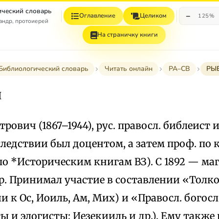
ческий словарь
−
Оглавление
Целиком
125%
андр, протоиерей
На страничку книги
Библиологический словарь
Читать онлайн
РА–СВ
РЫ
Й
рович (1867–1944), рус. правосл. библеист
следствии был доцентом, а затем проф. по
по *Историческим книгам ВЗ). С 1892 — маг
ор. Принимал участие в составлении «Тол
 к Ос, Иоиль, Ам, Мих) и «Правосл. богос
ты и элогисты; Иезекииль и др.). Ему такж