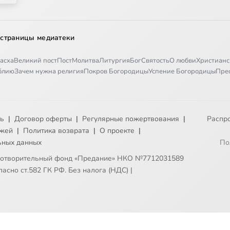
 страницы медиатеки
асха
Великий пост
Пост
Молитва
Литургия
Бог
Святость
О любви
Христианс
иблию
Зачем нужна религия
Покров Богородицы
Успение Богородицы
Пре
ть
|
Договор оферты
|
Регулярные пожертвования
|
Распр
ежей
|
Политика возврата
|
О проекте
|
ьных данных
По
готворительный фонд «Предание» НКО №7712031589
асно ст.582 ГК РФ. Без налога (НДС)
|