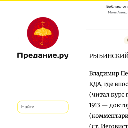
Библиологи
Мень Алекс
Предание.ру
РЫБИНСКИ
Владимир Пет
КДА, где впо
(читал курс 
1913 — докт
(комментарии
(ст. Иеговис