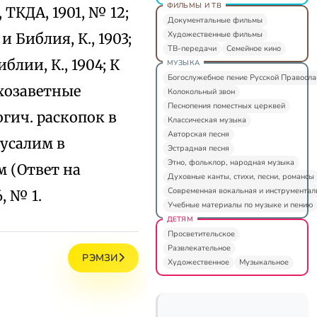
ФИЛЬМЫ И ТВ
 ТКДА, 1901, № 12;
Документальные фильмы
Художественные фильмы
 Библия, К., 1903;
ТВ-передачи
Семейное кино
лии, К., 1904; К
МУЗЫКА
Богослужебное пение Русской Правосл
тхозаветные
Колокольный звон
Песнопения поместных церквей
огич. раскопок в
Классическая музыка
Авторская песня
русалим в
Эстрадная песня
Этно, фольклор, народная музыка
м (Ответ на
Духовные канты, стихи, песни, романсы
Современная вокальная и инструментал
, № 1.
Учебные материалы по музыке и пению
ДЕТЯМ
Просветительское
Развлекательное
РЭМЗИ
Художественное
Музыкальное