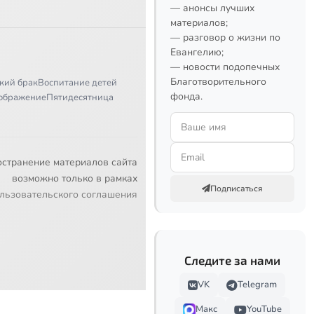
— анонсы лучших
материалов;
— разговор о жизни по
Евангелию;
— новости подопечных
Благотворительного
кий брак
Воспитание детей
фонда.
ображение
Пятидесятница
остранение материалов сайта
возможно только в рамках
Подписаться
льзовательского соглашения
Следите за нами
VK
Telegram
Макс
YouTube