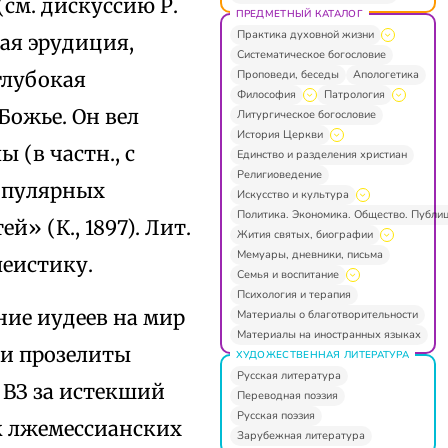
см. дискуссию Р.
ПРЕДМЕТНЫЙ КАТАЛОГ
Практика духовной жизни
ная эрудиция,
Систематическое богословие
Проповеди, беседы
Апологетика
глубокая
Философия
Патрология
Божье. Он вел
Литургическое богословие
История Церкви
(в частн., с
Единство и разделения христиан
Религиоведение
опулярных
Искусство и культура
Политика. Экономика. Общество. Публи
» (К., 1897). Лит.
Жития святых, биографии
Мемуары, дневники, письма
леистику.
Семья и воспитание
Психология и терапия
яние иудеев на мир
Материалы о благотворительности
Материалы на иностранных языках
 и прозелиты
ХУДОЖЕСТВЕННАЯ ЛИТЕРАТУРА
Русская литература
 ВЗ за истекший
Переводная поэзия
Русская поэзия
ерк лжемессианских
Зарубежная литература