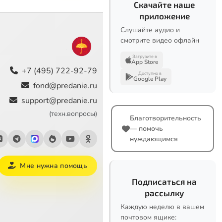
Скачайте наше
приложение
Слушайте аудио и
смотрите видео офлайн
Загрузите в
App Store
+7 (495) 722-92-79
Доступно в
Google Play
fond@predanie.ru
support@predanie.ru
(техн.вопросы)
Благотворительность
— помочь
нуждающимся
Мне нужна помощь
Подписаться на
рассылку
Каждую неделю в вашем
почтовом ящике: