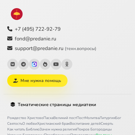
+7 (495) 722-92-79
fond@predanie.ru
support@predanie.ru
(техн.вопросы)
Мне нужна помощь
Тематические страницы медиатеки
Рождество Христово
Пасха
Великий пост
Пост
Молитва
Литургия
Бог
Святость
О любви
Христианский брак
Воспитание детей
Смерть
Как читать Библию
Зачем нужна религия
Покров Богородицы