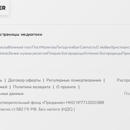
 страницы медиатеки
асха
Великий пост
Пост
Молитва
Литургия
Бог
Святость
О любви
Христианс
иблию
Зачем нужна религия
Покров Богородицы
Успение Богородицы
Пре
ть
|
Договор оферты
|
Регулярные пожертвования
|
Распр
ежей
|
Политика возврата
|
О проекте
|
ьных данных
По
готворительный фонд «Предание» НКО №7712031589
асно ст.582 ГК РФ. Без налога (НДС)
|