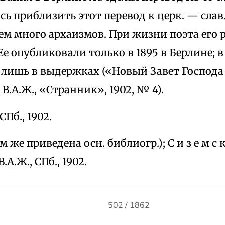
сь приблизить этот перевод к церк. — слав.
ем много архаизмов. При жизни поэта его 
Ее опубликовали только в 1895 в Берлине; в
т лишь в выдержках («Новый Завет Господа
 В.А.Ж., «Странник», 1902, № 4).
 СПб., 1902.
ам же приведена осн. библиогр.); С и з е м с к
А.Ж., СПб., 1902.
502 / 1862