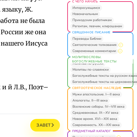
С ЧЕГО НАЧАТЬ
Интересующимся
 языку, Ж.
Новоначальным
работа не была
Приходским работникам
Регентам, певчим, клирошанам
 России же она
СВЯЩЕННОЕ ПИСАНИЕ
Переводы Библии
 нашего Иисуса
Святоотеческие толкования
Современные комментарии
МОЛИТВОСЛОВЫ.
БОГОСЛУЖЕБНЫЕ ТЕКСТЫ
Молитвы по-русски
Молитвы по-славянски
Богослужебные тексты на русском язык
Богослужебные тексты на церковнослав
 и й Л.В., Поэт–
СВЯТООТЕЧЕСКОЕ НАСЛЕДИЕ
Мужи апостольские. I—II века
Апологеты. II—III века
Вселенские соборы. IV—VIII века
Средневековье. IX—XV века
Новое время. XVI—XIX века
ЗАВЕТ
Современность. XX—XXI века
ПРЕДМЕТНЫЙ КАТАЛОГ