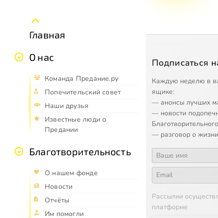
Главная
О нас
Подписаться н
Команда Предание.ру
Каждую неделю в в
ящике:
Попечительский совет
— анонсы лучших м
Наши друзья
— новости подопеч
Известные люди о
Благотворительного
Предании
— разговор о жизни
Благотворительность
О нашем фонде
Новости
Рассылки осуществ
Отчёты
платформе
Им помогли