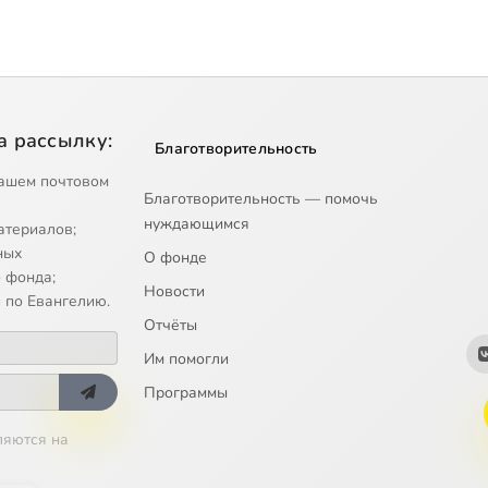
а рассылку:
Благотворительность
ашем почтовом
Благотворительность — помочь
нуждающимся
атериалов;
ных
О фонде
 фонда;
Новости
 по Евангелию.
Отчёты
Им помогли
Программы
ляются на