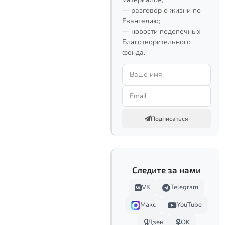
— разговор о жизни по
Евангелию;
— новости подопечных
Благотворительного
фонда.
Подписаться
Следите за нами
VK
Telegram
Макс
YouTube
Дзен
OK