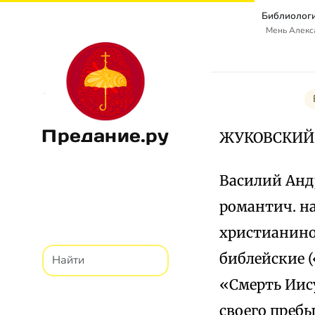
Библиологи
Мень Алекс
Предание.ру
ЖУКОВСКИЙ
Василий Андр
романтич. н
христианином
библейские 
«Смерть Иису
своего пребы