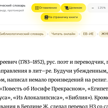
ческий словарь
−
Оглавление
Целиком
125%
андр, протоиерей
На страничку книги
Библиологический словарь
Читать онлайн
ЕВ–ИЕ
ЖУ
еевич (1783–1852), рус. поэт и переводчик,
аправления в лит–ре. Будучи убежденным
, написал немало произведений на религ. т
(«Повесть об Иосифе Прекрасном», «Египет
са», «Из Апокалипсиса», «Библия»). Кроме
вания в Берлине Ж. сделал перевод НЗ со сла