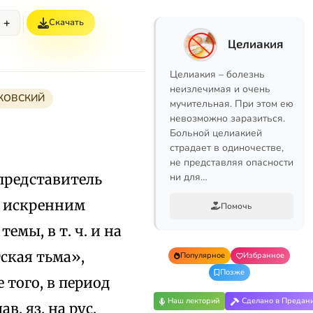
+
Скачать
Целиакия
Целиакия – болезнь
неизлечимая и очень
КОВСКИЙ
мучительная. При этом ею
невозможно заразиться.
Больной целиакией
страдает в одиночестве,
не представляя опасности
 представитель
ни для…
, искренним
Помочь
емы, в т. ч. и на
ская тьма»,
Популярное
Избранное
Позже
 того, в период
Наш лекторий
Сделано в Предан
в. яз. на рус.