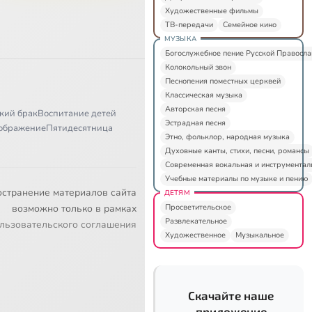
Художественные фильмы
ТВ-передачи
Семейное кино
МУЗЫКА
Богослужебное пение Русской Правосл
Колокольный звон
Песнопения поместных церквей
Классическая музыка
Авторская песня
кий брак
Воспитание детей
Эстрадная песня
ображение
Пятидесятница
Этно, фольклор, народная музыка
Духовные канты, стихи, песни, романсы
Современная вокальная и инструментал
Учебные материалы по музыке и пению
остранение материалов сайта
ДЕТЯМ
Просветительское
возможно только в рамках
Развлекательное
льзовательского соглашения
Художественное
Музыкальное
Скачайте наше
приложение