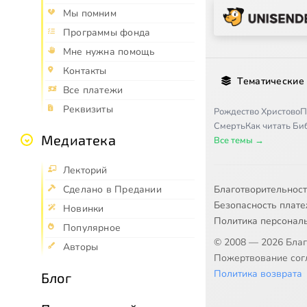
Мы помним
Программы фонда
Мне нужна помощь
Контакты
Тематические
Все платежи
Реквизиты
Рождество Христово
П
Смерть
Как читать Б
Медиатека
Все темы →
Лекторий
Благотворительнос
Сделано в Предании
Безопасность плат
Новинки
Политика персонал
Популярное
© 2008 — 2026 Бла
Авторы
Пожертвование согл
Политика возврата
Блог