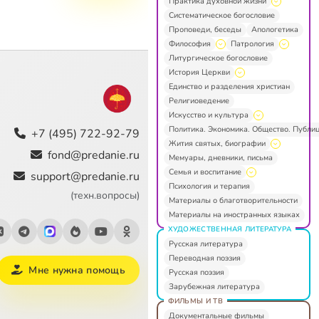
Практика духовной жизни
Систематическое богословие
Проповеди, беседы
Апологетика
Философия
Патрология
Литургическое богословие
История Церкви
Единство и разделения христиан
Религиоведение
Искусство и культура
Политика. Экономика. Общество. Публи
+7 (495) 722-92-79
Жития святых, биографии
fond@predanie.ru
Мемуары, дневники, письма
Семья и воспитание
support@predanie.ru
Психология и терапия
(техн.вопросы)
Материалы о благотворительности
Материалы на иностранных языках
ХУДОЖЕСТВЕННАЯ ЛИТЕРАТУРА
Русская литература
Переводная поэзия
Мне нужна помощь
Русская поэзия
Зарубежная литература
ФИЛЬМЫ И ТВ
Документальные фильмы