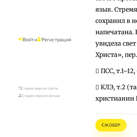
язык. Стремя
сохранил в н
напечатана. 
Войти
Регистрация
увидела све
Христа», пер.
 ПСС, т.1–12,
 КЛЭ, т.2 (т
Старая версия сайта
Старая версия фонда
христианин В.
ЖОБЕР