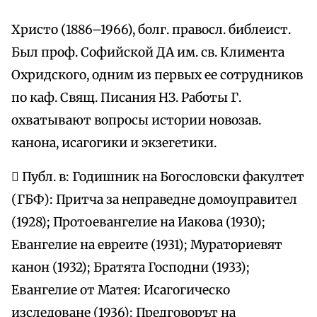
Христо (1886–1966), болг. правосл. библеист.
Был проф. Софийской ДА им. св. Климента
Охридского, одним из первых ее сотрудников
по каф. Свящ. Писания НЗ. Работы Г.
охватывают вопросы истории новозав.
канона, исагогики и экзегетики.
 Публ. в: Годишник на Богословски факултет
(ГБФ): Притча за неправедне домоуправител
(1928); Протоевангелие на Иакова (1930);
Евангелие на евреите (1931); Мураториевят
канон (1932); Братята Господни (1933);
Евангелие от Матея: Исагогическо
изследоване (1936); Предговорът на