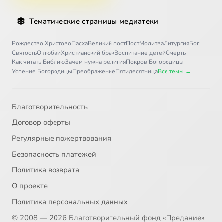
Тематические страницы медиатеки
Рождество Христово
Пасха
Великий пост
Пост
Молитва
Литургия
Бог
Святость
О любви
Христианский брак
Воспитание детей
Смерть
Как читать Библию
Зачем нужна религия
Покров Богородицы
Успение Богородицы
Преображение
Пятидесятница
Все темы →
Благотворительность
Договор оферты
Регулярные пожертвования
Безопасность платежей
Политика возврата
О проекте
Политика персональных данных
© 2008 — 2026 Благотворительный фонд «Предание»