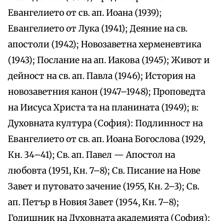
Евангелието от св. ап. Иоана (1939);
Евангелието от Лука (1941); Деяние на св.
апостоли (1942); Новозаветна херменевтика
(1943); Послание на ап. Иакова (1945); Живот и
дейност на св. ап. Павла (1946); История на
новозаветния канон (1947–1948); Проповедта
на Иисуса Христа та на планината (1949); в:
Духовната култура (София): Подлинност на
Евангелието от св. ап. Иоана Богослова (1929,
Кн. 34–41); Св. ап. Павел — Апостол на
любовта (1951, Кн. 7–8); Св. Писание на Нове
Завет и путовато зачение (1955, Кн. 2–3); Св.
ап. Петър в Новия Завет (1954, Кн. 7–8);
Годишник на Духовната академията (София):