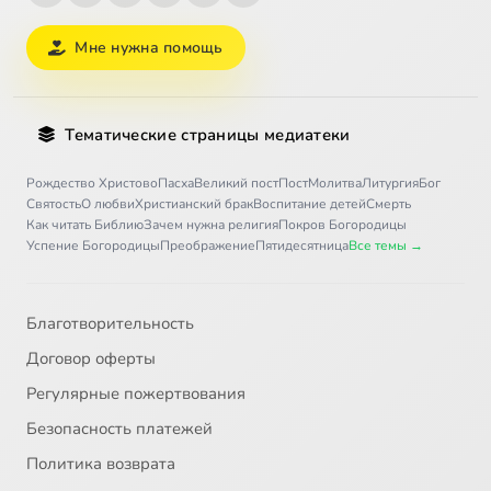
Мне нужна помощь
Тематические страницы медиатеки
Рождество Христово
Пасха
Великий пост
Пост
Молитва
Литургия
Бог
Святость
О любви
Христианский брак
Воспитание детей
Смерть
Как читать Библию
Зачем нужна религия
Покров Богородицы
Успение Богородицы
Преображение
Пятидесятница
Все темы →
Благотворительность
Договор оферты
Регулярные пожертвования
Безопасность платежей
Политика возврата