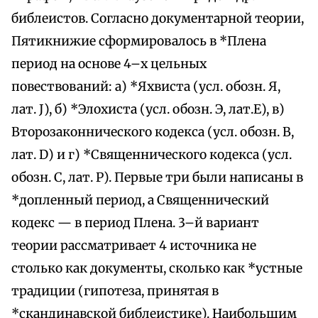
библеистов. Согласно документарной теории,
Пятикнижие сформировалось в *Плена
период на основе 4–х цельных
повествований: а) *Яхвиста (усл. обозн. Я,
лат. J), б) *Элохиста (усл. обозн. Э, лат.Е), в)
Второзаконнического кодекса (усл. обозн. В,
лат. D) и г) *Священнического кодекса (усл.
обозн. С, лат. Р). Первые три были написаны в
*допленный период, а Священнический
кодекс — в период Плена. 3–й вариант
теории рассматривает 4 источника не
столько как документы, сколько как *устные
традиции (гипотеза, принятая в
*скандинавской библеистике). Наибольшим