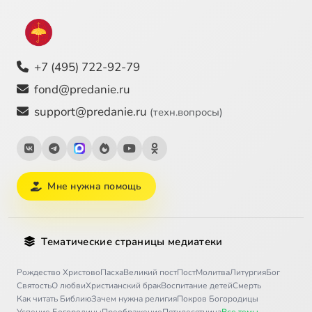
+7 (495) 722-92-79
fond@predanie.ru
support@predanie.ru
(техн.вопросы)
Мне нужна помощь
Тематические страницы медиатеки
Рождество Христово
Пасха
Великий пост
Пост
Молитва
Литургия
Бог
Святость
О любви
Христианский брак
Воспитание детей
Смерть
Как читать Библию
Зачем нужна религия
Покров Богородицы