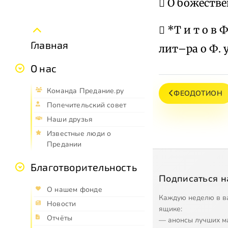
 О божестве
 *Т и т о в 
Главная
лит–ра о Ф. у
О нас
Команда Предание.ру
ФЕОДОТИОН
Попечительский совет
Наши друзья
Известные люди о
Предании
Благотворительность
Подписаться н
О нашем фонде
Каждую неделю в в
Новости
ящике:
Отчёты
— анонсы лучших м