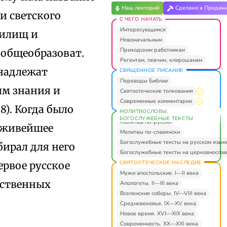
Наш лекторий
Сделано в Предан
и светского
С ЧЕГО НАЧАТЬ
Интересующимся
чилищ и
Новоначальным
Приходским работникам
 общеобразоват.
Регентам, певчим, клирошанам
инадлежат
СВЯЩЕННОЕ ПИСАНИЕ
Переводы Библии
ям знания и
Святоотеческие толкования
Современные комментарии
8). Когда было
МОЛИТВОСЛОВЫ.
БОГОСЛУЖЕБНЫЕ ТЕКСТЫ
Молитвы по-русски
е живейшее
Молитвы по-славянски
Богослужебные тексты на русском язык
бирал для него
Богослужебные тексты на церковнослав
СВЯТООТЕЧЕСКОЕ НАСЛЕДИЕ
ервое русское
Мужи апостольские. I—II века
ественных
Апологеты. II—III века
Вселенские соборы. IV—VIII века
Средневековье. IX—XV века
Новое время. XVI—XIX века
Современность. XX—XXI века