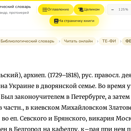
ческий словарь
−
Оглавление
Целиком
125%
андр, протоиерей
На страничку книги
Библиологический словарь
Читать онлайн
ТЕ–ФИ
Ф
кий), архиеп. (1729–1818), рус. правосл. де
. на Украине в дворянской семье. Во время
Был законоучителем в Петербурге, а затем
в частн., в киевском Михайловском Златове
во еп. Севского и Брянского, викария Мос
ен в Белгород на кафедру, к–рая при нем 