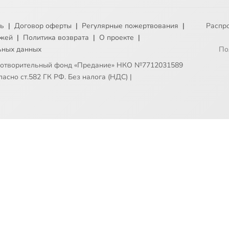
ть
|
Договор оферты
|
Регулярные пожертвования
|
Распр
ежей
|
Политика возврата
|
О проекте
|
ьных данных
По
готворительный фонд «Предание» НКО №7712031589
асно ст.582 ГК РФ. Без налога (НДС)
|