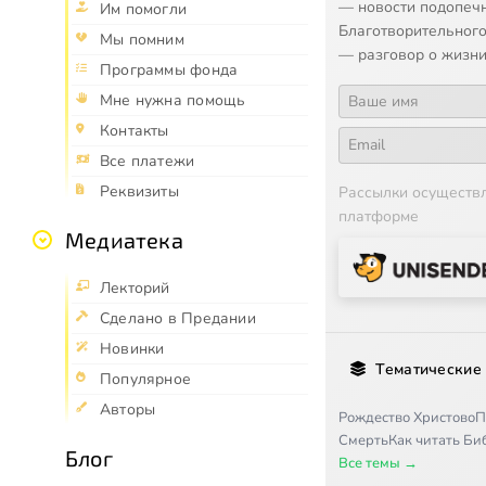
— новости подопеч
Им помогли
Благотворительного
Мы помним
— разговор о жизни
Программы фонда
Мне нужна помощь
Контакты
Все платежи
Реквизиты
Рассылки осуществ
платформе
Медиатека
Лекторий
Сделано в Предании
Новинки
Тематические
Популярное
Авторы
Рождество Христово
П
Смерть
Как читать Б
Блог
Все темы →