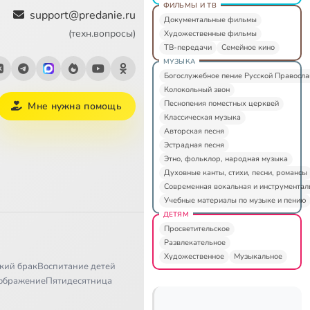
ФИЛЬМЫ И ТВ
support@predanie.ru
Документальные фильмы
(техн.вопросы)
Художественные фильмы
ТВ-передачи
Семейное кино
МУЗЫКА
Богослужебное пение Русской Правосл
Колокольный звон
Песнопения поместных церквей
Мне нужна помощь
Классическая музыка
Авторская песня
Эстрадная песня
Этно, фольклор, народная музыка
Духовные канты, стихи, песни, романсы
Современная вокальная и инструментал
Учебные материалы по музыке и пению
ДЕТЯМ
Просветительское
Развлекательное
Художественное
Музыкальное
кий брак
Воспитание детей
ображение
Пятидесятница