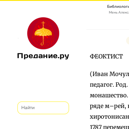
Библиологи
Мень Алекс
Предание.ру
ФЕОКТИСТ
(Иван Мочульс
педагог. Род
монашество. 
ряде м–рей, 
хиротонисан 
1787 перемещ