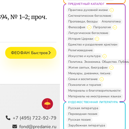
ПРЕДМЕТНЫЙ КАТАЛОГ
Практика духовной жизни
94, № 1–2; проч.
Систематическое богословие
Проповеди, беседы
Апологетика
Философия
Патрология
Литургическое богословие
История Церкви
Единство и разделения христиан
Религиоведение
ФЕОФАН Быстров
Искусство и культура
Политика. Экономика. Общество. Публи
Жития святых, биографии
Мемуары, дневники, письма
Семья и воспитание
Психология и терапия
Материалы о благотворительности
Материалы на иностранных языках
ХУДОЖЕСТВЕННАЯ ЛИТЕРАТУРА
Русская литература
Переводная поэзия
+7 (495) 722-92-79
Русская поэзия
Зарубежная литература
fond@predanie.ru