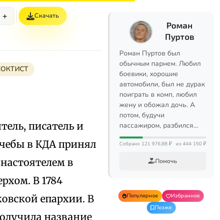
+
Скачать
Роман
Пуртов
Роман Пуртов был
обычным парнем. Любил
ЕОКТИСТ
боевики, хорошие
автомобили, был не дурак
поиграть в комп, любил
жену и обожал дочь. А
потом, будучи
ятель, писатель и
пассажиром, разбился…
 учебы в КДА принял
Собрано 121 976,88 ₽
из 444 150 ₽
 настоятелем в
Помочь
рхом. В 1784
Популярное
Избранное
ковской епархии. В
Позже
получила название