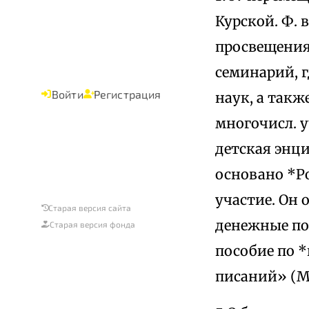
Курской. Ф. 
просвещения
семинарий, 
Войти
Регистрация
наук, а такж
многочисл. 
детская энци
основано *Ро
участие. Он 
Старая версия сайта
денежные по
Старая версия фонда
пособие по 
писаний» (М.,