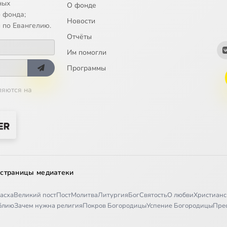
ных
О фонде
 фонда;
Новости
 по Евангелию.
Отчёты
Им помогли
Программы
ляются на
 страницы медиатеки
асха
Великий пост
Пост
Молитва
Литургия
Бог
Святость
О любви
Христианс
иблию
Зачем нужна религия
Покров Богородицы
Успение Богородицы
Пре