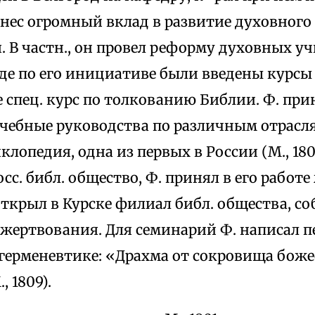
внес огромный вклад в развитие духовного 
. В частн., он провел реформу духовных у
где по его инициативе были введены курсы
е спец. курс по толкованию Библии. Ф. пр
учебные руководства по различным отрасл
клопедия, одна из первых в России (М., 180
сс. библ. общество, Ф. принял в его работ
открыл в Курске филиал библ. общества, со
жертвования. Для семинарий Ф. написал п
*герменевтике: «Драхма от сокровища бож
 1809).