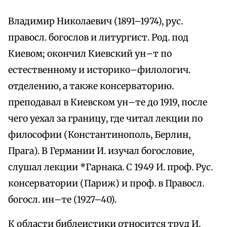
Владимир Николаевич (1891–1974), рус.
правосл. богослов и литургист. Род. под
Киевом; окончил Киевский ун–т по
естественному и историко–филологич.
отделению, а также консерваторию.
преподавал в Киевском ун–те до 1919, после
чего уехал за границу, где читал лекции по
философии (Константинополь, Берлин,
Прага). В Германии И. изучал богословие,
слушал лекции *Гарнака. С 1949 И. проф. Рус.
консерватории (Париж) и проф. в Правосл.
богосл. ин–те (1927–40).
К области библеистики относится труд И.