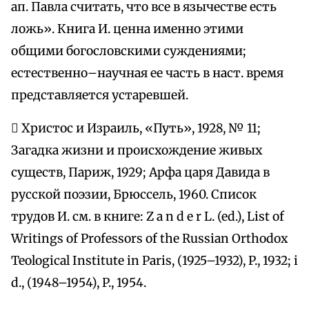
ап. Павла считать, что все в язычестве есть
ложь». Книга И. ценна именно этими
общими богословскими суждениями;
естественно–научная ее часть в наст. время
представляется устаревшей.
 Христос и Израиль, «Путь», 1928, № 11;
Загадка жизни и происхождение живых
существ, Париж, 1929; Арфа царя Давида в
русской поэзии, Брюссель, 1960. Список
трудов И. см. в книге: Z a n d e r L. (ed.), List of
Writings of Professors of the Russian Orthodox
Teological Institute in Paris, (1925–1932), P., 1932; i
d., (1948–1954), P., 1954.