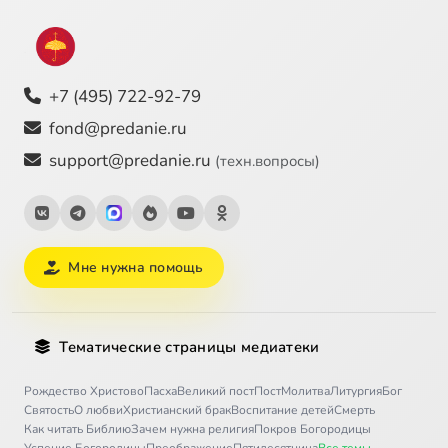
+7 (495) 722-92-79
fond@predanie.ru
support@predanie.ru
(техн.вопросы)
Мне нужна помощь
Тематические страницы медиатеки
Рождество Христово
Пасха
Великий пост
Пост
Молитва
Литургия
Бог
Святость
О любви
Христианский брак
Воспитание детей
Смерть
Как читать Библию
Зачем нужна религия
Покров Богородицы