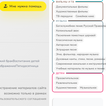
ФИЛЬМЫ И ТВ
Мне нужна помощь
Документальные фильмы
Художественные фильмы
ТВ-передачи
Семейное кино
МУЗЫКА
Богослужебное пение Русской Правосл
Колокольный звон
Песнопения поместных церквей
Классическая музыка
Авторская песня
Эстрадная песня
Этно, фольклор, народная музыка
Духовные канты, стихи, песни, романсы
кий брак
Воспитание детей
Современная вокальная и инструментал
ображение
Пятидесятница
Учебные материалы по музыке и пению
ДЕТЯМ
Просветительское
Развлекательное
остранение материалов сайта
Художественное
Музыкальное
возможно только в рамках
льзовательского соглашения