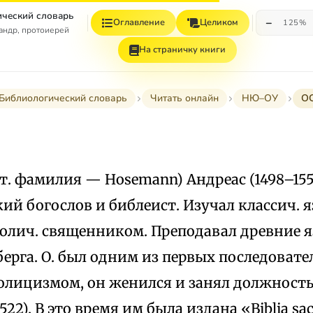
ческий словарь
−
Оглавление
Целиком
125%
андр, протоиерей
На страничку книги
Библиологический словарь
Читать онлайн
НЮ–ОУ
О
аст. фамилия — Hosemann) Андреас (1498–1552
ий богослов и библеист. Изучал классич. я
толич. священником. Преподавал древние язы
ерга. О. был одним из первых последовате
олицизмом, он женился и занял должность
22). В это время им была издана «Biblia sa