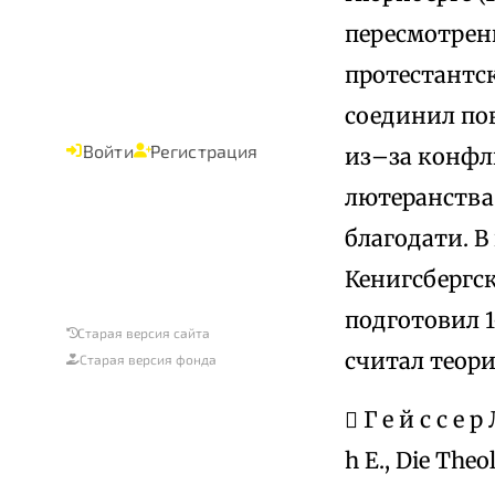
пересмотренн
протестантск
соединил пов
Войти
Регистрация
из–за конфли
лютеранства
благодати. В
Кенигсбергс
подготовил 1
Старая версия сайта
считал теор
Старая версия фонда
 Г е й с с е 
h E., Die Theo