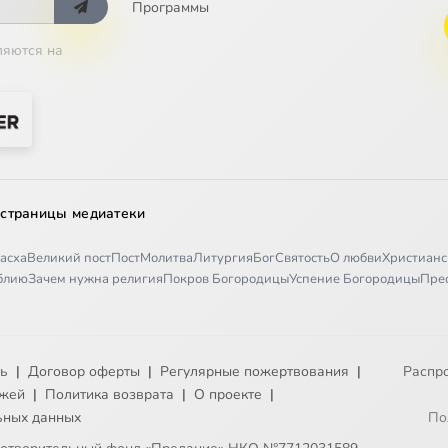
Программы
ляются на
 страницы медиатеки
асха
Великий пост
Пост
Молитва
Литургия
Бог
Святость
О любви
Христианс
иблию
Зачем нужна религия
Покров Богородицы
Успение Богородицы
Пре
ть
|
Договор оферты
|
Регулярные пожертвования
|
Распр
ежей
|
Политика возврата
|
О проекте
|
ьных данных
По