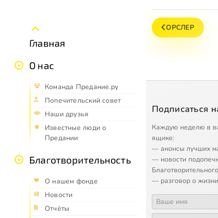
ОРСЛЕР
Главная
О нас
Команда Предание.ру
Попечительский совет
Подписаться н
Наши друзья
Каждую неделю в в
Известные люди о
ящике:
Предании
— анонсы лучших м
Благотворительность
— новости подопеч
Благотворительного
— разговор о жизни
О нашем фонде
Новости
Отчёты