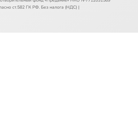
готворительный фонд «Предание» НКО №7712031589
асно ст.582 ГК РФ. Без налога (НДС)
|