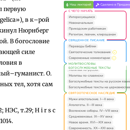
Наш лекторий
Сделано в Предан
л первую
С ЧЕГО НАЧАТЬ
Интересующимся
elica»), в к–рой
Новоначальным
Приходским работникам
окинул Нюрнберг
Регентам, певчим, клирошанам
ой. В богословие
СВЯЩЕННОЕ ПИСАНИЕ
Переводы Библии
жающей силе
Святоотеческие толкования
Современные комментарии
ловия в
МОЛИТВОСЛОВЫ.
БОГОСЛУЖЕБНЫЕ ТЕКСТЫ
Молитвы по-русски
ный–гуманист. О.
Молитвы по-славянски
Богослужебные тексты на русском язык
ных тел, хотя сам
Богослужебные тексты на церковнослав
СВЯТООТЕЧЕСКОЕ НАСЛЕДИЕ
Мужи апостольские. I—II века
Апологеты. II—III века
 НЭС, т.29; H i r s c
Вселенские соборы. IV—VIII века
Средневековье. IX—XV века
1014.
Новое время. XVI—XIX века
Современность. XX—XXI века