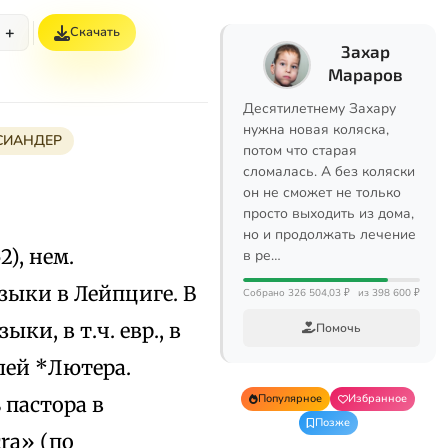
+
Скачать
Захар
Мараров
Десятилетнему Захару
нужна новая коляска,
СИАНДЕР
потом что старая
сломалась. А без коляски
он не сможет не только
просто выходить из дома,
но и продолжать лечение
), нем.
в ре…
зыки в Лейпциге. В
Собрано 326 504,03 ₽
из 398 600 ₽
ки, в т.ч. евр., в
Помочь
лей *Лютера.
Популярное
Избранное
 пастора в
Позже
cra» (по