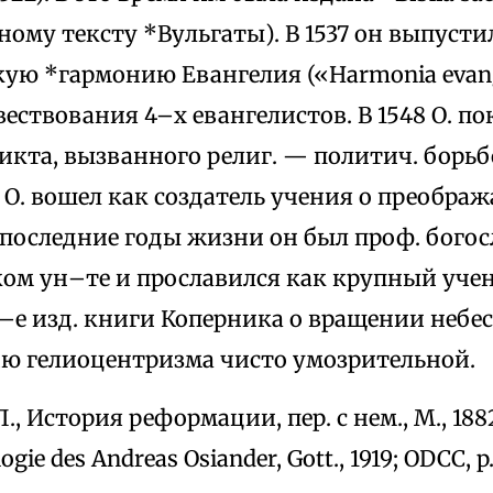
ому тексту *Вульгаты). В 1537 он выпусти
ую *гармонию Евангелия («Harmonia evang
ествования 4–х евангелистов. В 1548 О. п
кта, вызванного религ. — политич. борьб
 О. вошел как создатель учения о преобра
 последние годы жизни он был проф. богос
ком ун–те и прославился как крупный уче
–е изд. книги Коперника о вращении небес
ию гелиоцентризма чисто умозрительной.
р Л., История реформации, пер. с нем., М., 1882;
logie des Andreas Osiander, Gott., 1919; ODCC, p.