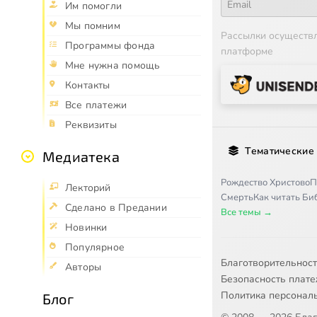
Им помогли
Мы помним
Рассылки осуществ
Программы фонда
платформе
Мне нужна помощь
Контакты
Все платежи
Реквизиты
Тематические
Медиатека
Рождество Христово
П
Лекторий
Смерть
Как читать Б
Сделано в Предании
Все темы →
Новинки
Популярное
Благотворительнос
Авторы
Безопасность плат
Политика персонал
Блог