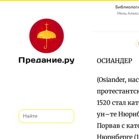
Библиологи
Мень Алекс
Предание.ру
ОСИАНДЕР
(Osiander, н
протестантск
1520 стал ка
ун–те Нюрнб
Порвав с кат
Нюрнберге (15