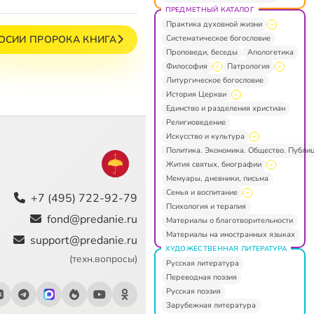
ПРЕДМЕТНЫЙ КАТАЛОГ
Практика духовной жизни
Систематическое богословие
ОСИИ ПРОРОКА КНИГА
Проповеди, беседы
Апологетика
Философия
Патрология
Литургическое богословие
История Церкви
Единство и разделения христиан
Религиоведение
Искусство и культура
Политика. Экономика. Общество. Публи
Жития святых, биографии
Мемуары, дневники, письма
Семья и воспитание
+7 (495) 722-92-79
Психология и терапия
fond@predanie.ru
Материалы о благотворительности
Материалы на иностранных языках
support@predanie.ru
ХУДОЖЕСТВЕННАЯ ЛИТЕРАТУРА
(техн.вопросы)
Русская литература
Переводная поэзия
Русская поэзия
Зарубежная литература